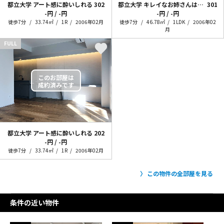
都立大学 アート感に酔いしれる
302
都立大学 キレイなお姉さんは好きですか〜1LDK〜
301
-円 / -円
-円 / -円
徒歩7分
33.74㎡
1R
2006年02月
徒歩7分
46.78㎡
1LDK
2006年02
月
FULL
都立大学 アート感に酔いしれる
202
-円 / -円
徒歩7分
33.74㎡
1R
2006年02月
この物件の全部屋を見る
条件の近い物件