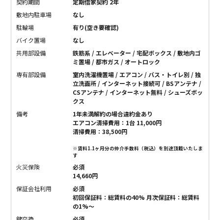
契約期間
定期借家契約 2年
敷地内駐車場
なし
駐輪場
有り(空き要確認)
バイク置場
なし
共用部設備
鉄筋系 / エレベーター / 宅配ボックス / 敷地内ゴ
ミ置場 / 都市ガス / オートロック
専有部設備
室内洗濯機置場 / エアコン / バス・トイレ別 / 独
立洗面所 / インターネット接続可 / BSアンテナ /
CSアンテナ / インターネット無料 / シューズボッ
クス
備考
1年未満解約の場合違約金あり
エアコン清掃費用：1台 11,000円
清掃費用：38,500円
※賃料1.1ヶ月分の仲介手数料（税込）を別途頂戴いたしま
す
火災保険
必須
14,660円
保証会社利用
必須
初回保証料：総賃料の40% 月次保証料：総賃料
の1%〜
鍵交換
必須