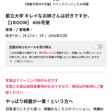
【掲載写真406号室】カクッカクッとしたお部屋
都立大学 キレイなお姉さんは好きですか。
【1ROOM】 406号室
- /
-
家賃
管理費
徒歩7分
24.17㎡
1R
2006年02月
空室お知らせメールを受け取る
このお部屋は入居中です。
♥お気に入り
に登録すると、空室になった時にメールで
お知らせします。同じ物件の別のお部屋が空室になった場合もお知らせしますの
で、ご安心ください。
写真はクリーニング前のものです
写真と文章は前回募集時のものですので、現況は内覧時にご確
認ください
やっぱり綺麗が一番！という方へ
目黒通りにそびえ建つ、綺麗めなこちらのマンション。
綺麗め