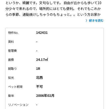
というか、綺麗です。文句なしです。
自由が丘からも歩いて10
分少々で来れるので、場所的にはとても便利。
それでもこれか
らの季節、通勤焼けしちゃうのもちょっと。。という方お家か
ら徒歩1分の距離にバス停があります。
目渋谷方面へは1時間に
続きを読む
2本ほどと少なめですが、目黒方面にはかなり頻繁に出ていま
す。
1階には24時間オープン、年中無休のフィットネジムが入っ
142431
物件No.
ているので、さらに美しくなりたい方、かっこよくなりたい方
-
賃料
には最高の設備。
お部屋はコンパクトな7.7畳の1ROOM
ちょう
どここにベットを入れるといいだろうなというくぼみがあるの
-
管理費
で、ぜひそこへ。
キッチンもお部屋の中にあるため、荷物の多
24.17㎡
面積
い方にはおすすめしません。
でもやっぱりお部屋はキレイが1番
という方。
一見の価値ありです。
＊1階のフィットネスジムは
1R
間取り
入居者特典あり
北西
採光
不可
ペット飼育
2006年02月
築年
-
リノベーション