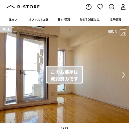
住まい
オフィス
/
店舗
貸す
/
売る
R-STORE
とは
採用情報
FULL
間取り
〈
〉
1/13