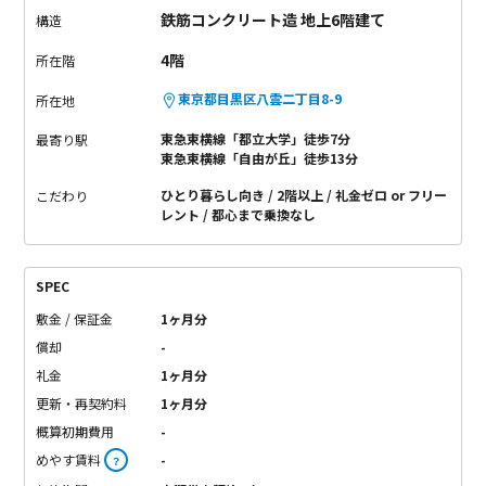
鉄筋コンクリート造 地上6階建て
構造
4階
所在階
東京都目黒区八雲二丁目8-9
所在地
東急東横線「都立大学」徒歩7分
最寄り駅
東急東横線「自由が丘」徒歩13分
ひとり暮らし向き
2階以上
礼金ゼロ or フリー
こだわり
レント
都心まで乗換なし
SPEC
敷金 / 保証金
1ヶ月分
償却
-
礼金
1ヶ月分
更新・再契約料
1ヶ月分
概算初期費用
-
めやす賃料
-
？