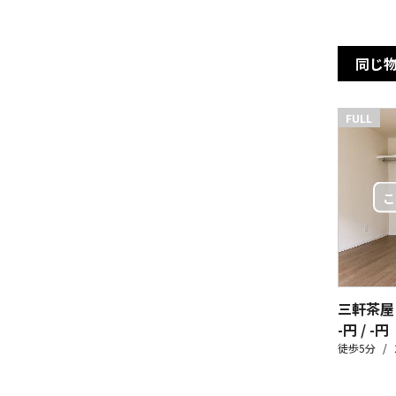
同じ
FULL
三軒茶屋
-円 / -円
徒歩5分