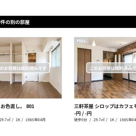
物件の別の部屋
FULL
 お色直し。
801
-円 / -円
29.7㎡
1K
1985年04月
徒歩5分
29.7㎡
1K
1985年0