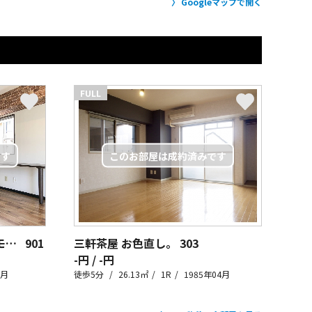
Googleマップで開く
FULL
三軒茶屋 シロップはカフェモカで。
901
三軒茶屋 お色直し。
303
-円 / -円
4月
徒歩5分
26.13㎡
1R
1985年04月