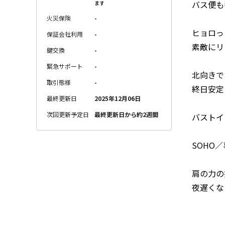
バス便も
ます
火災保険
-
ヒョロっ
保証会社利用
-
素敵にリ
鍵交換
-
緊急サポート
-
北向きで
取引態様
-
終日安定
最終更新日
2025年12月06日
次回更新予定日
最終更新日から約2週間
バストイ
SOHO
肩の力の
夜遅くな