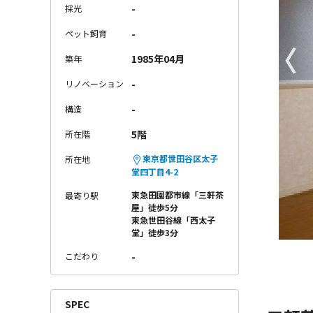
-
採光
-
ペット飼育
〈
1985年04月
築年
-
リノベーション
-
構造
5階
所在階
東京都世田谷区太子
所在地
堂四丁目4-2
東急田園都市線「三軒茶
最寄り駅
屋」徒歩5分
東急世田谷線「西太子
堂」徒歩3分
-
こだわり
SPEC