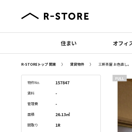
住まい
オフィ
R-STOREトップ 関東
賃貸物件
三軒茶屋 お色直し。 
FULL
157847
物件No.
-
賃料
-
管理費
26.13㎡
面積
1R
間取り