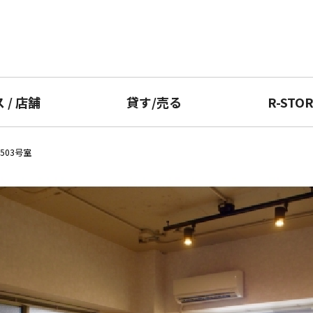
ス
/
店舗
貸す
/
売る
R-STO
503号室