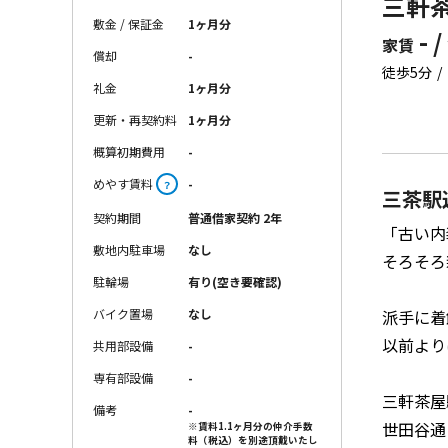
三軒茶
敷金 / 保証金
1ヶ月分
- /
家賃
償却
-
徒歩5分
礼金
1ヶ月分
更新・再契約料
1ヶ月分
概算初期費用
-
めやす賃料
-
？
三茶駅
契約期間
普通借家契約 2年
「古い内
敷地内駐車場
なし
そろそろ
駐輪場
有り(空き要確認)
派手に着
バイク置場
なし
以前より
共用部設備
-
専有部設備
-
三軒茶屋
備考
-
世田谷通
※賃料1.1ヶ月分の仲介手数
料（税込）を別途頂戴いたし