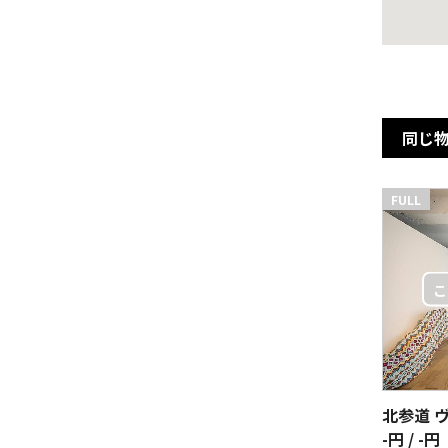
同じ
FULL
-円 / -円