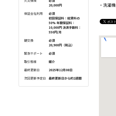
火災保険
必須
・洗濯機
20,000円
保証会社利用
必須
初回保証料：総賃料の
50% 年間保証料：
10,000円 決済手数料：
550円/月
鍵交換
必須
20,900円（税込）
緊急サポート
必須
取引態様
媒介
最終更新日
2025年12月08日
次回更新予定日
最終更新日から約2週間