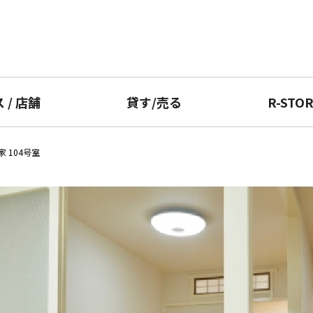
ス
/
店舗
貸す
/
売る
R-STO
 104号室