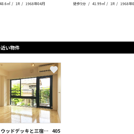
48.6㎡
1R
1968年04月
徒歩5分
41.99㎡
1R
1968年
の近い物件
池尻大橋 ウッドデッキと三宿生活
405