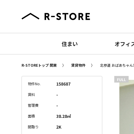
住まい
オフィ
R-STOREトップ 関東
賃貸物件
北参道 おばあちゃん家
FULL
158687
物件No.
-
賃料
-
管理費
38.28㎡
面積
2K
間取り