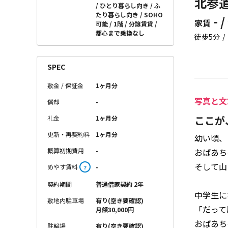
北参道
ひとり暮らし向き
ふ
たり暮らし向き
SOHO
- /
家賃
可能
1階
分譲賃貸
都心まで乗換なし
徒歩5分
SPEC
敷金 / 保証金
1ヶ月分
写真と文
償却
-
ここが
礼金
1ヶ月分
更新・再契約料
1ヶ月分
幼い頃、
概算初期費用
-
おばあち
そして山
めやす賃料
-
？
契約期間
普通借家契約 2年
中学生に
敷地内駐車場
有り(空き要確認)
「だって
月額30,000円
おばあち
駐輪場
有り(空き要確認)