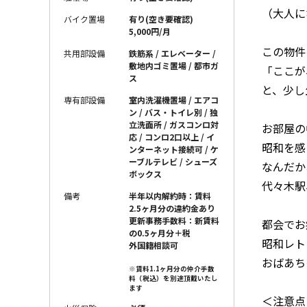
（大人に
バイク置場
有り(空き要確認)
5,000円/月
この物件
共用部設備
鉄筋系 / エレベーター /
敷地内ゴミ置場 / 都市ガ
「ここが
ス
と、少し
専有部設備
室内洗濯機置場 / エアコ
ン / バス・トイレ別 / 独
立洗面所 / ガスコンロ対
お部屋の
応 / コンロ2口以上 / イ
昭和を感
ンターネット接続可 / ケ
ーブルテレビ / シューズ
なんだか
ボックス
代々木駅
備考
半年以内解約時：賃料
2.5ヶ月分の違約金あり
更新事務手数料：新賃料
都会でお
の0.5ヶ月分＋税
昭和レト
外国籍相談可
おばあち
※賃料1.1ヶ月分の仲介手数
料（税込）を別途頂戴いたし
ます
＜注意点