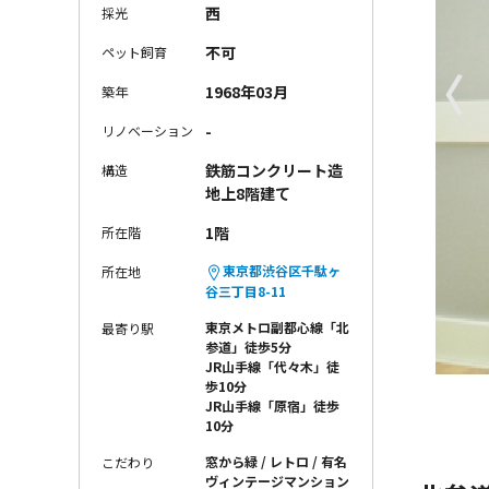
西
採光
不可
ペット飼育
〈
1968年03月
築年
-
リノベーション
鉄筋コンクリート造
構造
地上8階建て
1階
所在階
東京都渋谷区千駄ヶ
所在地
谷三丁目8-11
東京メトロ副都心線「北
最寄り駅
参道」徒歩5分
JR山手線「代々木」徒
歩10分
JR山手線「原宿」徒歩
10分
窓から緑
レトロ
有名
こだわり
ヴィンテージマンション