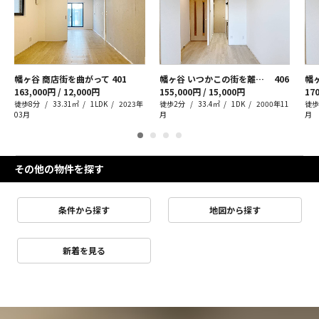
幡ヶ谷 商店街を曲がって
401
幡ヶ谷 いつかこの街を離れても
406
163,000円 / 12,000円
155,000円 / 15,000円
170
徒歩8分
33.31㎡
1LDK
2023年
徒歩2分
33.4㎡
1DK
2000年11
徒歩
03月
月
月
その他の物件を探す
条件から探す
地図から探す
新着を見る