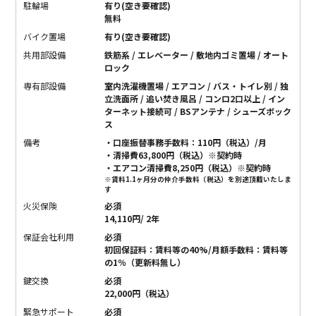
駐輪場
有り(空き要確認)
無料
バイク置場
有り(空き要確認)
共用部設備
鉄筋系 / エレベーター / 敷地内ゴミ置場 / オート
ロック
専有部設備
室内洗濯機置場 / エアコン / バス・トイレ別 / 独
立洗面所 / 追い焚き風呂 / コンロ2口以上 / イン
ターネット接続可 / BSアンテナ / シューズボック
ス
備考
・口座振替事務手数料：110円（税込）/月
・清掃費63,800円（税込）※契約時
・エアコン清掃費8,250円（税込）※契約時
※賃料1.1ヶ月分の仲介手数料（税込）を別途頂戴いたしま
す
火災保険
必須
14,110円/ 2年
保証会社利用
必須
初回保証料：賃料等の40%/月額手数料：賃料等
の1％（更新料無し）
鍵交換
必須
22,000円（税込）
緊急サポート
必須