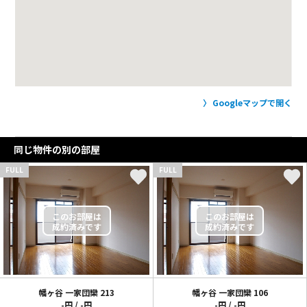
Googleマップで開く
同じ物件の別の部屋
FULL
FULL
幡ヶ谷 一家団欒
213
幡ヶ谷 一家団欒
106
-円 / -円
-円 / -円