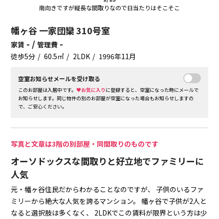
南向きですが縦長な間取りなので日当たりはそこそこ
幡ヶ谷 一家団欒 310号室
- /
-
家賃
管理費
徒歩5分
60.5㎡
2LDK
1996年11月
空室お知らせメールを受け取る
このお部屋は入居中です。
♥お気に入り
に登録すると、空室になった時にメールで
お知らせします。同じ物件の別のお部屋が空室になった場合もお知らせしますの
で、ご安心ください。
写真と文章は3階の別部屋・同間取りのものです
オーソドックスな間取りと好立地でファミリーに
人気
元・幡ヶ谷住民だからわかることなのですが、
子供のいるファ
ミリーから絶大な人気を誇るマンション。
幡ヶ谷で子供が2人と
なると選択肢は多くなく、
2LDKでこの賃料が限界という方は少