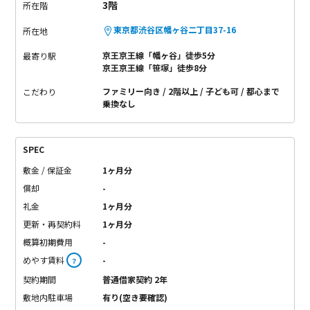
3階
所在階
東京都渋谷区幡ヶ谷二丁目37-16
所在地
京王京王線「幡ヶ谷」徒歩5分
最寄り駅
京王京王線「笹塚」徒歩8分
ファミリー向き
2階以上
子ども可
都心まで
こだわり
乗換なし
SPEC
敷金 / 保証金
1ヶ月分
償却
-
礼金
1ヶ月分
更新・再契約料
1ヶ月分
概算初期費用
-
めやす賃料
-
？
契約期間
普通借家契約 2年
敷地内駐車場
有り(空き要確認)