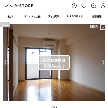
住まい
オフィス
/
店舗
貸す
/
売る
R-STORE
とは
採用情報
FULL
間取り
〈
〉
1/13