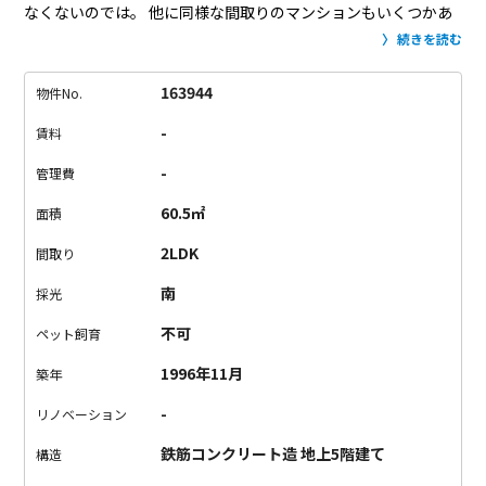
なくないのでは。
他に同様な間取りのマンションもいくつかあ
りますが、
賃料が20万前後が多く、もう少し賃料を抑えたいと
続きを読む
いうのが本音。
敷地内の共有部もゆとりがあり、
駅までも近
く、幡ヶ谷と笹塚の2駅利用可能。
あっという間になくなってし
163944
物件No.
まうので、
気になら方は急ぎ内見にお越しください。
＜注意・
-
賃料
備考＞
※保証会社利用必須／初回：総賃料1ヵ月の50％、2年目
以降10,000円／年
※カギ交換費用借主負担：21,600円
※退去時
-
管理費
クリーニング費用借主負担：62,640円＋8,100円（エアコン清掃
60.5㎡
面積
費）
2LDK
間取り
南
採光
不可
ペット飼育
1996年11月
築年
-
リノベーション
鉄筋コンクリート造 地上5階建て
構造