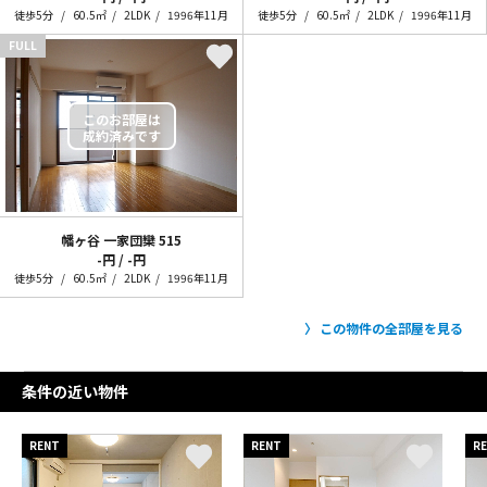
徒歩5分
60.5㎡
2LDK
1996年11月
徒歩5分
60.5㎡
2LDK
1996年11月
FULL
幡ヶ谷 一家団欒
515
-円 / -円
徒歩5分
60.5㎡
2LDK
1996年11月
この物件の全部屋を見る
条件の近い物件
RENT
RENT
R