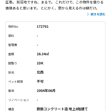
圧巻。
別荘地ですね、まるで。
これだけで、この物件を借りる
価値あると思います。
とにかく、窓から見えるのは緑だけ。
（ちょっと電線がかぶりますが...）
ここまでの物件はお目にか
続きを読む
かったことありません。
室内は玄関ホールをかねたフロアタイ
ルの4帖ほどのリビングスペースと、緑の窓に面するベッドスペ
172761
物件No.
ース、そしてその間にガラス張りのバストイレ、キッチンとい
-
賃料
う構成。
玄関ホールはラグを敷いて居住性を高めても良いし、
土間っぽく使っても良いマルチな感じ。
ガラス張りのバスは、
-
管理費
あまり推奨しない方ですが、この物件に限っては窓の向こうの
26.34㎡
面積
緑がバス越しに見えるという点で◎！
ガラス張りじゃなきゃダ
メですね。
加えて部屋全体が明るくなる効果も。
そして、最も
1DK
間取り
貴重なのは、この物件がJR目黒駅徒歩10分という超便利な場所
北西
採光
にあること。
こんな場所にこんなリゾートみたいな部屋を持て
るなんて、素晴らしいと思いません？
さらに目黒川もすぐそ
不可
ペット飼育
こ。
春には桜を、夏には新緑を、秋には紅葉をたのしみましょ
2004年06月
築年
う。
あ、安心してください、お部屋からは365日グリーンビュー
をお約束します。
-
リノベーション
鉄筋コンクリート造 地上8階建て
構造