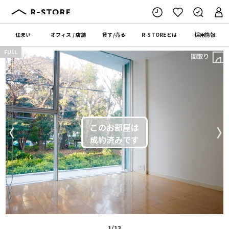
住まい
オフィス
/
店舗
貸す
/
売る
R-STORE
とは
採用情報
FULL
間取り
〈
〉
1/13