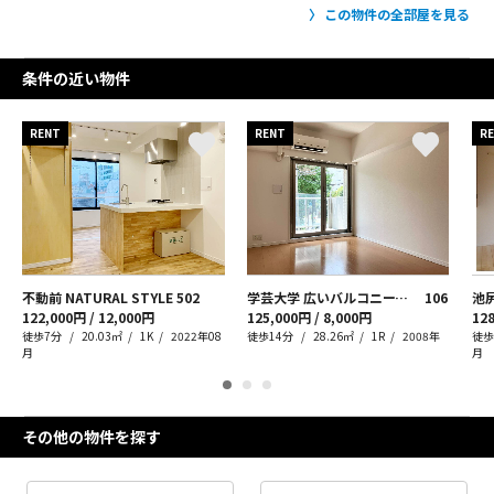
この物件の全部屋を見る
条件の近い物件
RENT
RENT
R
不動前 NATURAL STYLE
502
学芸大学 広いバルコニーで優雅な休日タイムを
106
池
122,000円 / 12,000円
125,000円 / 8,000円
128
徒歩7分
20.03㎡
1K
2022年08
徒歩14分
28.26㎡
1R
2008年
徒歩
月
月
その他の物件を探す