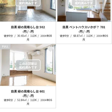
目黒 緑の見晴らし台
502
目黒 ペントハウスいかが？
701
-円 / -円
-円 / -円
徒歩9分
30.65㎡
1LDK
2004年08
徒歩9分
68.87㎡
1LDK
2004年06
月
月
FULL
目黒 緑の見晴らし台
601
-円 / -円
徒歩8分
52.84㎡
1LDK
2004年06
月