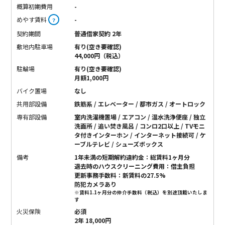
概算初期費用
-
めやす賃料
-
？
契約期間
普通借家契約 2年
敷地内駐車場
有り(空き要確認)
44,000円（税込）
駐輪場
有り(空き要確認)
月額1,000円
バイク置場
なし
共用部設備
鉄筋系 / エレベーター / 都市ガス / オートロック
専有部設備
室内洗濯機置場 / エアコン / 温水洗浄便座 / 独立
洗面所 / 追い焚き風呂 / コンロ2口以上 / TVモニ
タ付きインターホン / インターネット接続可 / ケ
ーブルテレビ / シューズボックス
備考
1年未満の短期解約違約金：総賃料1ヶ月分
退去時のハウスクリーニング費用：借主負担
更新事務手数料：新賃料の27.5%
防犯カメラあり
※賃料1.1ヶ月分の仲介手数料（税込）を別途頂戴いたしま
す
火災保険
必須
2年 18,000円