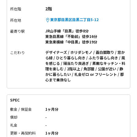
2階
所在階
東京都目黒区目黒二丁目5-12
所在地
JR山手線「目黒」徒歩8分
最寄り駅
東急目黒線「不動前」徒歩16分
東急東横線「中目黒」徒歩19分
デザイナーズ
ホリダシモノ
面白間取り
窓か
こだわり
ら緑
ひとり暮らし向き
ふたり暮らし向き
風
を感じる
陽当たり良過ぎ
素敵なキッチン・料
理を楽しむ
2階以上
角部屋
公園が近い
静
かに暮らしたい
礼金ゼロ or フリーレント
都
心まで乗換なし
SPEC
敷金 / 保証金
1ヶ月分
償却
-
礼金
-
更新・再契約料
1ヶ月分