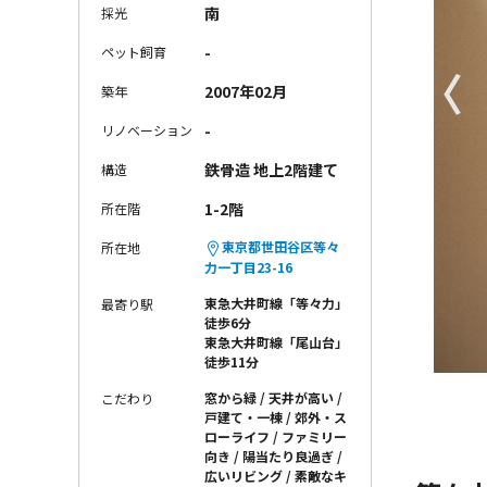
南
採光
-
ペット飼育
〈
2007年02月
築年
-
リノベーション
鉄骨造 地上2階建て
構造
1-2階
所在階
東京都世田谷区等々
所在地
力一丁目23-16
東急大井町線「等々力」
最寄り駅
徒歩6分
東急大井町線「尾山台」
徒歩11分
窓から緑
天井が高い
こだわり
戸建て・一棟
郊外・ス
ローライフ
ファミリー
向き
陽当たり良過ぎ
広いリビング
素敵なキ