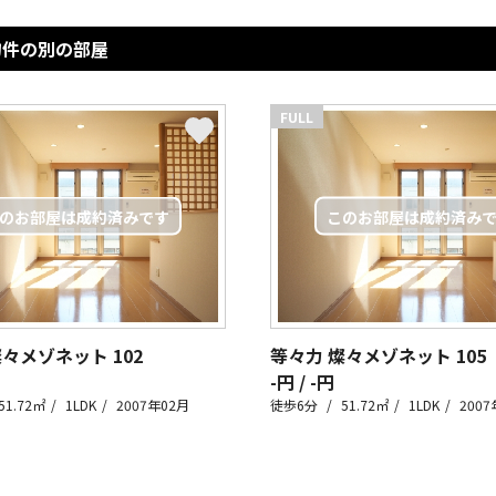
物件の別の部屋
FULL
燦々メゾネット
102
等々力 燦々メゾネット
105
-円 / -円
51.72㎡
1LDK
2007年02月
徒歩6分
51.72㎡
1LDK
2007