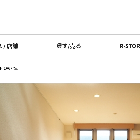
ス
/
店舗
貸す
/
売る
R-STO
 106号室