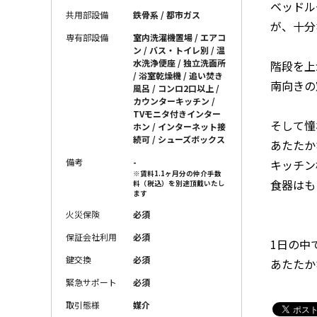
ベッドル
共用部設備
鉄骨系 / 都市ガス
が、十分
専有部設備
室内洗濯機置場 / エアコ
ン / バス・トイレ別 / 温
水洗浄便座 / 独立洗面所
階段を上
/ 浴室乾燥機 / 追い焚き
南向きの
風呂 / コンロ2口以上 /
カウンターキッチン /
TVモニタ付きインター
そして憧
ホン / インターネット接
続可 / シューズボックス
あたたか
備考
-
キッチン
※賃料1.1ヶ月分の仲介手数
食器はも
料（税込）を別途頂戴いたし
ます
火災保険
必須
保証会社利用
必須
1日の中
鍵交換
必須
あたたか
緊急サポート
必須
取引態様
媒介