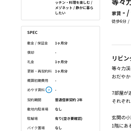
等々力
ッチン・料理を楽しむ
メゾネット
静かに暮ら
- /
家賃
したい
徒歩6分
SPEC
敷金 / 保証金
1ヶ月分
償却
-
リビン
礼金
1ヶ月分
等々力渓
更新・再契約料
1ヶ月分
おだやか
概算初期費用
-
めやす賃料
-
？
7部屋が
契約期間
普通借家契約 2年
それぞれ
敷地内駐車場
なし
玄関の小
駐輪場
有り(空き要確認)
1階にあ
バイク置場
なし