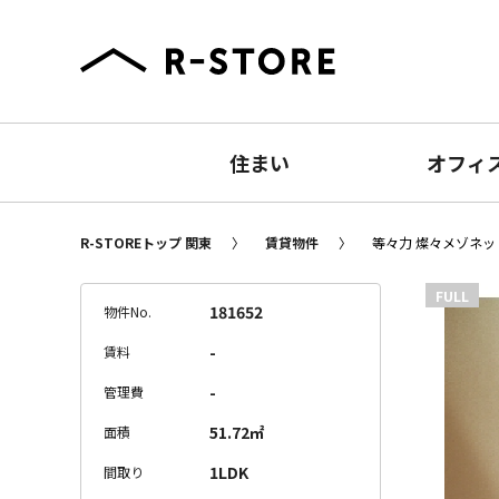
住まい
オフィ
R-STOREトップ 関東
賃貸物件
等々力 燦々メゾネット
FULL
181652
物件No.
-
賃料
-
管理費
51.72㎡
面積
1LDK
間取り