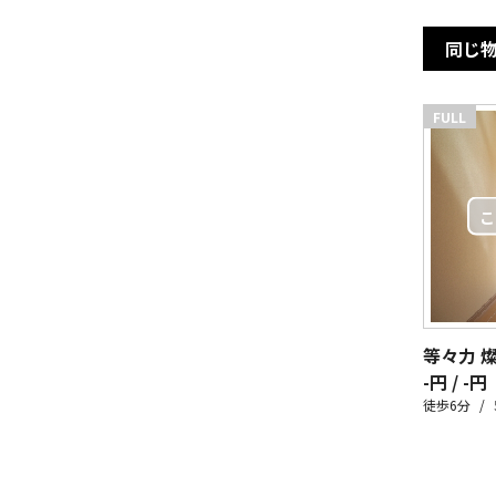
同じ
FULL
等々力 
-円 / -円
徒歩6分