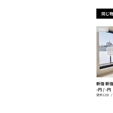
同じ
FULL
新宿 新
-円 / -円
徒歩12分