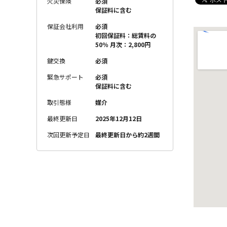
火災保険
必須
保証料に含む
保証会社利用
必須
初回保証料：総賃料の
50％ 月次：2,800円
鍵交換
必須
緊急サポート
必須
保証料に含む
取引態様
媒介
最終更新日
2025年12月12日
次回更新予定日
最終更新日から約2週間