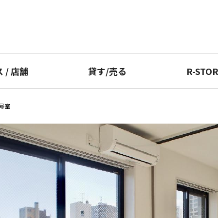
ス
/
店舗
貸す
/
売る
R-STO
1号室