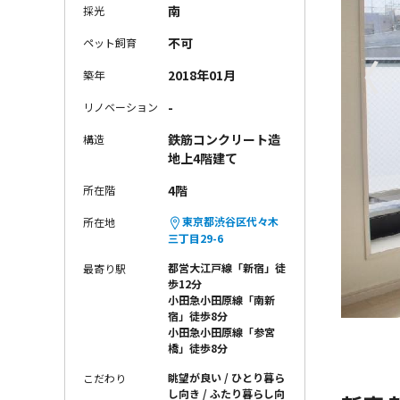
南
採光
不可
ペット飼育
〈
2018年01月
築年
-
リノベーション
鉄筋コンクリート造
構造
地上4階建て
4階
所在階
東京都渋谷区代々木
所在地
三丁目29-6
都営大江戸線「新宿」徒
最寄り駅
歩12分
小田急小田原線「南新
宿」徒歩8分
小田急小田原線「参宮
橋」徒歩8分
眺望が良い
ひとり暮ら
こだわり
し向き
ふたり暮らし向