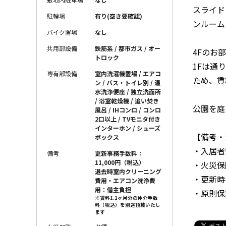
スライド
駐輪場
有り(空き要確認)
ンルーム
バイク置場
なし
共用部設備
鉄筋系 / 都市ガス / オー
4Fのお
トロック
1Fは通
専有部設備
室内洗濯機置場 / エアコ
ため、賃
ン / バス・トイレ別 / 温
水洗浄便座 / 独立洗面所
/ 浴室乾燥機 / 追い焚き
公園を庭
風呂 / IHコンロ / コンロ
2口以上 / TVモニタ付き
インターホン / シューズ
【備考・
ボックス
・入居者安
備考
更新事務手数料：
11,000円（税込）
・火災保険
退去時室内クリーニング
・更新時手
費用・エアコン洗浄費
用：借主負担
・原則保
※賃料1.1ヶ月分の仲介手数
料（税込）を別途頂戴いたし
ます