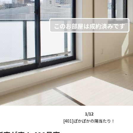
1/12
[401]ぽかぽかの陽当たり！