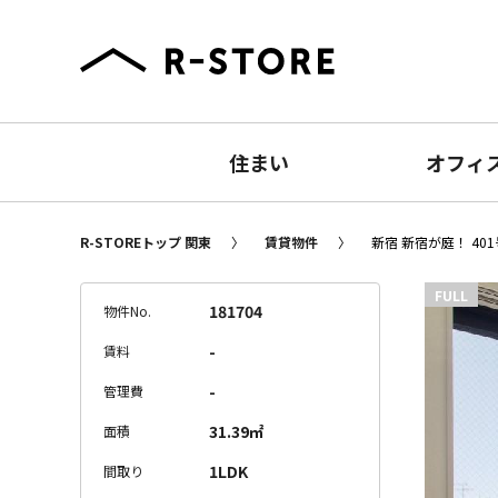
住まい
オフィ
R-STOREトップ 関東
賃貸物件
新宿 新宿が庭！ 40
FULL
181704
物件No.
-
賃料
-
管理費
31.39㎡
面積
1LDK
間取り