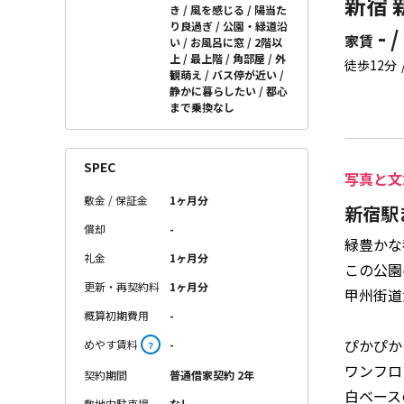
新宿 
き
風を感じる
陽当た
り良過ぎ
公園・緑道沿
- /
家賃
い
お風呂に窓
2階以
上
最上階
角部屋
外
徒歩12分
観萌え
バス停が近い
静かに暮らしたい
都心
まで乗換なし
SPEC
写真と文
敷金 / 保証金
1ヶ月分
新宿駅
償却
-
緑豊かな
礼金
1ヶ月分
この公園
更新・再契約料
1ヶ月分
甲州街道
概算初期費用
-
ぴかぴか
めやす賃料
-
？
ワンフロ
契約期間
普通借家契約 2年
白ベース
敷地内駐車場
なし