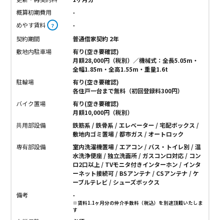
概算初期費用
-
めやす賃料
-
？
契約期間
普通借家契約 2年
敷地内駐車場
有り(空き要確認)
月額28,000円（税別）／機械式：全長5.05m・
全幅1.85m・全高1.55m・重量1.6t
駐輪場
有り(空き要確認)
各住戸一台まで無料（初回登録料300円）
バイク置場
有り(空き要確認)
月額10,000円（税別）
共用部設備
鉄筋系 / 鉄骨系 / エレベーター / 宅配ボックス /
敷地内ゴミ置場 / 都市ガス / オートロック
専有部設備
室内洗濯機置場 / エアコン / バス・トイレ別 / 温
水洗浄便座 / 独立洗面所 / ガスコンロ対応 / コン
ロ2口以上 / TVモニタ付きインターホン / インタ
ーネット接続可 / BSアンテナ / CSアンテナ / ケ
ーブルテレビ / シューズボックス
備考
-
※賃料1.1ヶ月分の仲介手数料（税込）を別途頂戴いたしま
す