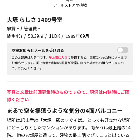
アールストアの挑戦
大塚 らしさ 1409号室
- /
-
家賃
管理費
徒歩4分
50.39㎡
1LDK
1989年09月
空室お知らせメールを受け取る
このお部屋は入居中です。
♥お気に入り
に登録すると、空室になった時にメールで
お知らせします。同じ物件の別のお部屋が空室になった場合もお知らせしますの
で、ご安心ください。
写真と文章は前回募集時のものですので、現況は内覧時にご確
認ください
まるで空を揺蕩うような気分の4面バルコニー
場所はJR山手線「大塚」駅のすぐそば。
とっても好立地な場所
にどっしりとしたマンションがあります。
向かうは最上階の14
階。
他のお部屋と違って、建物の最上階でぴょこっと出ている