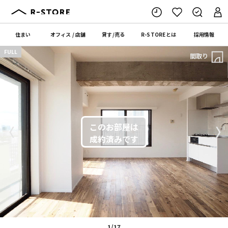
住まい
オフィス
/
店舗
貸す
/
売る
R-STORE
とは
採用情報
FULL
間取り
〈
〉
1/17