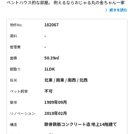
ペントハウス的な部屋。
例えるならおじゃる丸の金ちゃん一家
が住んでいるような（わかりにくいですか？）。
間取り図をご
続きを読む
覧いただくとわかりますが、こちらのお部屋は4面バルコニー。
どこを見渡しても空空空。
空に囲まれたお部屋なんです。なん
182067
物件No.
て贅沢！！
さらにお部屋を取り囲むはルーフバルコニー。
天気
-
賃料
のいい日には洗濯物をズラーッと並べたいですね。
そして肝心
のお部屋の内装ですが、やっぱりぐっとくる。
実はリノベーシ
-
管理費
ョンと言っても全てが新品というわけではありません。
例えば
50.39㎡
面積
収納や水周りの扉、こちらはもともと使っていた扉をグレーに
塗り直して、取手などはそのまま使っています。
だから質感が
1LDK
間取り
新品では絶対出せない仕上がりになっているのです。
玄関入っ
北東 / 南東 / 南西 / 北西
採光
たらもともと収納になっていた場所を思い切りぶち抜いて、空
間を広げてみました。
そうするとお部屋に帰った時から、外の
不可
ペット飼育
明るさを感じることができる抜け感を手に入れることができま
1989年09月
築年
した。
とにかく全面空だから明るいし気持ちがいい。
バルコニ
ーからはスカイツリーもほんのちょっとの東京タワーも（本当
2018年02月
リノベーション
にちょびっとです）見えてしまう。東エリアから都心部、西エ
鉄骨鉄筋コンクリート造 地上14階建て
リアまで見渡せてしまう。
いいところがいっぱいありすぎて何
構造
をおすすめすればいいのか迷ってしまいますが、本当に最高の