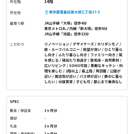
14階
所在階
物件。
そしてやっぱり全部を新しくするのではなく、古きも生
かしておりまぜる。
そんなアールストアらしさがたくさん詰ま
東京都豊島区南大塚三丁目37-5
所在地
っているこのお部屋。
ぜひ、お部屋を愛して、生活を愛してく
JR山手線「大塚」徒歩4分
最寄り駅
ださい！
■完成までの軌跡
http://r-
東京メトロ丸ノ内線「新大塚」徒歩8分
blogs.jp/author/renovation/6873/
JR山手線「池袋」徒歩22分
リノベーション
デザイナーズ
ホリダシモノ
こだわり
庭・ルーフバルコニー
眺望が良い
ひとり暮ら
し向き
ふたり暮らし向き
ファミリー向き
風
を感じる
陽当たり良過ぎ
無垢床・自然素材
広いリビング
SOHO可能
素敵なキッチン・料
理を楽しむ
2階以上
最上階
角部屋
公園が
近い
商店街が近い
バス停が近い
静かに暮ら
したい
分譲賃貸
子ども可
都心まで乗換なし
SPEC
敷金 / 保証金
1ヶ月分
償却
-
礼金
1ヶ月分
更新・再契約料
1ヶ月分