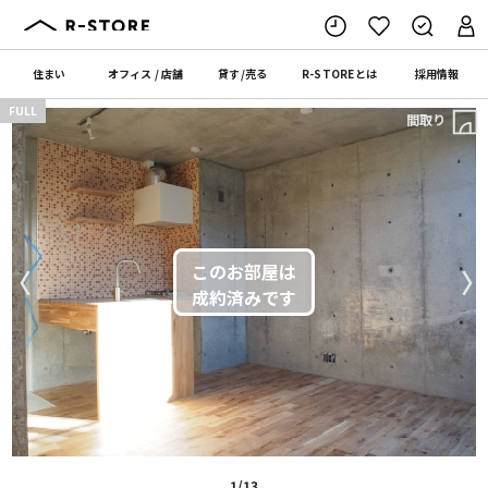
住まい
オフィス
/
店舗
貸す
/
売る
R-STORE
とは
採用情報
FULL
間取り
〈
〉
1/13