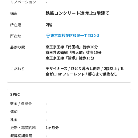
-
リノベーション
鉄筋コンクリート造 地上3階建て
構造
2階
所在階
東京都杉並区和泉一丁目30-8
所在地
京王京王線「代田橋」徒歩10分
最寄り駅
京王井の頭線「明大前」徒歩15分
京王京王線「笹塚」徒歩15分
デザイナーズ
ひとり暮らし向き
2階以上
礼
こだわり
金ゼロ or フリーレント
都心まで乗換なし
SPEC
敷金 / 保証金
-
償却
-
礼金
-
更新・再契約料
1ヶ月分
概算初期費用
-