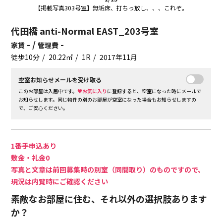
【掲載写真303号室】無垢床、打ちっ放し、、、これぞ。
代田橋 anti-Normal EAST_203号室
- /
-
家賃
管理費
徒歩10分
20.22㎡
1R
2017年11月
空室お知らせメールを受け取る
このお部屋は入居中です。
♥お気に入り
に登録すると、空室になった時にメールで
お知らせします。同じ物件の別のお部屋が空室になった場合もお知らせしますの
で、ご安心ください。
1番手申込あり
敷金・礼金0
写真と文章は前回募集時の別室（同間取り）のものですので、
現況は内覧時にご確認ください
素敵なお部屋に住む、それ以外の選択肢あります
か？