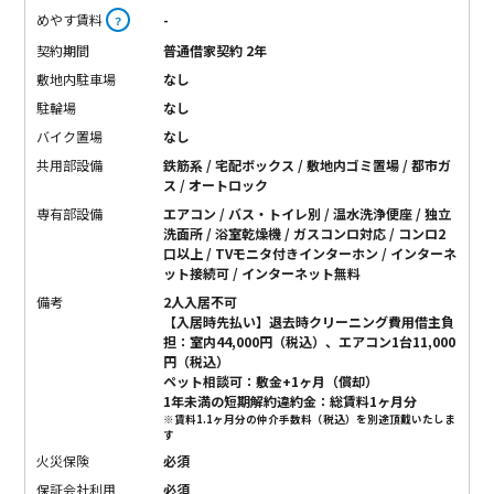
めやす賃料
-
？
契約期間
普通借家契約 2年
敷地内駐車場
なし
駐輪場
なし
バイク置場
なし
共用部設備
鉄筋系 / 宅配ボックス / 敷地内ゴミ置場 / 都市ガ
ス / オートロック
専有部設備
エアコン / バス・トイレ別 / 温水洗浄便座 / 独立
洗面所 / 浴室乾燥機 / ガスコンロ対応 / コンロ2
口以上 / TVモニタ付きインターホン / インターネ
ット接続可 / インターネット無料
備考
2人入居不可
【入居時先払い】退去時クリーニング費用借主負
担：室内44,000円（税込）、エアコン1台11,000
円（税込）
ペット相談可：敷金+1ヶ月（償却）
1年未満の短期解約違約金：総賃料1ヶ月分
※賃料1.1ヶ月分の仲介手数料（税込）を別途頂戴いたしま
す
火災保険
必須
保証会社利用
必須