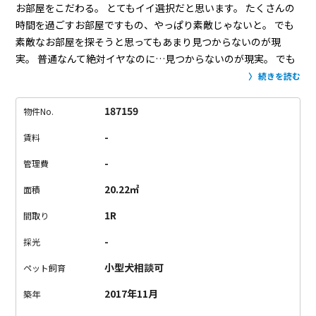
お部屋をこだわる。
とてもイイ選択だと思います。
たくさんの
時間を過ごすお部屋ですもの、やっぱり素敵じゃないと。
でも
素敵なお部屋を探そうと思ってもあまり見つからないのが現
実。
普通なんて絶対イヤなのに…見つからないのが現実。
でも
素敵なのは存分に分かりました。
外観からしておしゃれの一
続きを読む
言。
落ち着いた住宅街の中に突如現れるコンクリートの双璧は
圧巻。
窓が大きく、モダンな雰囲気。
お部屋に入るとやはり日
187159
物件No.
当たり抜群で、期待通り！
淡い色の無垢床に打ちっ放しのコン
-
賃料
クリート。
ワンルームでも気にならないスタイリッシュなキッ
チン。
タイルもお部屋の印象をよくしています。
水回りも使い
-
管理費
やすく、女性の方も安心のつくり。
そしてこの素材感の残る
20.22㎡
面積
壁！
この全て違う素材が全てマッチしているのがいい。
うん、
やっぱりこだわられた部屋って素敵。
普通はいやだ！そんなあ
1R
間取り
なたが住んでくれるのが一番です。
収納はオープンクローゼッ
-
採光
トです。荷物の多い方は注意が必要です。
小型犬相談可
ペット飼育
2017年11月
築年