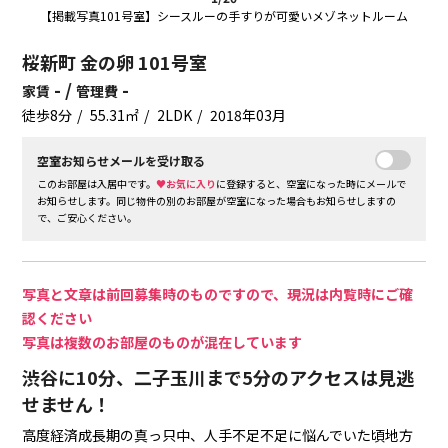
【掲載写真101号室】シースルーの手すりが可愛いメゾネットルーム
桜新町 金の卵 101号室
- /
-
家賃
管理費
徒歩8分
55.31㎡
2LDK
2018年03月
空室お知らせメールを受け取る
このお部屋は入居中です。
♥お気に入り
に登録すると、空室になった時にメールで
お知らせします。同じ物件の別のお部屋が空室になった場合もお知らせしますの
で、ご安心ください。
写真と文章は前回募集時のものですので、現況は内覧時にご確
認ください
写真は複数のお部屋のものが混在しています
渋谷に10分、二子玉川まで5分のアクセスは見逃
せません！
高度経済成長期の真っ只中、人手不足不足に悩んでいた頃地方