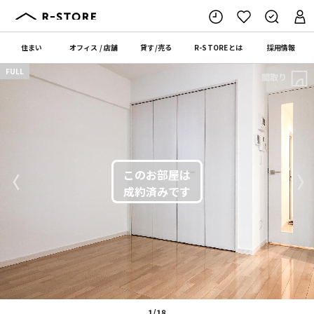
住まい
オフィス
/
店舗
貸す
/
売る
R-STORE
とは
採用情報
FULL
間取り
〈
〉
1/18