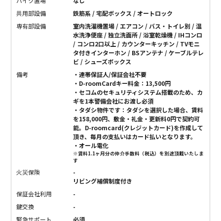
バイク置場
なし
共用部設備
鉄筋系 / 宅配ボックス / オートロック
専有部設備
室内洗濯機置場 / エアコン / バス・トイレ別 / 温
水洗浄便座 / 独立洗面所 / 浴室乾燥機 / IHコンロ
/ コンロ2口以上 / カウンターキッチン / TVモニ
タ付きインターホン / BSアンテナ / ケーブルテレ
ビ / シューズボックス
備考
・連帯保証人/保証会社不要
・D-roomCardキー料金：13,500円
・セコムのセキュリティシステム搭載のため、カ
ギを1本警備会社にお渡し必須
・タダシ物件です：タダシを選択した場合、賃料
を158,000円、敷金・礼金・更新料0円で契約可
能。D-roomcard(クレジットカード)を作成して
頂き、毎月の支払いはカード払いとなります。
・オール電化
※賃料1.1ヶ月分の仲介手数料（税込）を別途頂戴いたしま
す
火災保険
-
リビング補償制度付き
保証会社利用
-
鍵交換
-
緊急サポート
必須