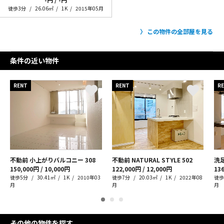
徒歩3分
26.06㎡
1K
2015年05月
この物件の全部屋を見る
条件の近い物件
RENT
RENT
R
不動前 小上がりバルコニー
308
不動前 NATURAL STYLE
502
洗
150,000円 / 10,000円
122,000円 / 12,000円
136
徒歩5分
30.41㎡
1K
2010年03
徒歩7分
20.03㎡
1K
2022年08
徒歩
月
月
月
その他の物件を探す