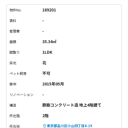
麗です。
玄関からおトイレ、洗面所、お風呂も広々としていま
す。
バルコニーは商店街に面しておりますので、
天気に関係な
189201
物件No.
く、お洗濯物を干せます。
奥の洋室には大きな窓が付いており
-
賃料
ますので、
窮屈さを感じさせない工夫がされています。
東急目
黒線の武蔵小山駅から徒歩3分という近さでアクセスも申し分な
-
管理費
し。
商店街に住むなんて、なかなかできません。
いかがでしょ
35.34㎡
面積
うか！
【注意点・備考】
・連帯保証人/保証会社不要
・D-
roomCardキー料金：13,500円
・セコムのセキュリティシステ
1LDK
間取り
ム搭載のため、カギを1本警備会社にお渡し必須
・タダシ物件で
北
採光
す(タダシを選択した場合、賃料を158,000円、敷金・礼金・更
新料0円で契約可能。)
・オール電化
不可
ペット飼育
2015年05月
築年
-
リノベーション
鉄筋コンクリート造 地上4階建て
構造
2階
所在階
東京都品川区小山四丁目8-19
所在地