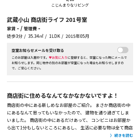
こじんまりなリビング
武蔵小山 商店街ライフ 201号室
- /
-
家賃
管理費
徒歩3分
35.34㎡
1LDK
2015年05月
空室お知らせメールを受け取る
このお部屋は入居中です。
♥お気に入り
に登録すると、空室になった時にメールで
お知らせします。同じ物件の別のお部屋が空室になった場合もお知らせしますの
で、ご安心ください。
商店街に住めるなんてなかなかないですよ！
商店街の中にある新しめなお部屋のご紹介。
まさか商店街の中
にあるなんて思ってもいなかったので、
建物を通り過ぎてしま
いました。
商店街の中にあるだけあって、
コンビニはお部屋か
ら出て1分もしないところにあるし、
生活に必要な物は全て商店
街で揃ってしまいそう。
築年数が浅いこともあり、お部屋は綺
続きを読む