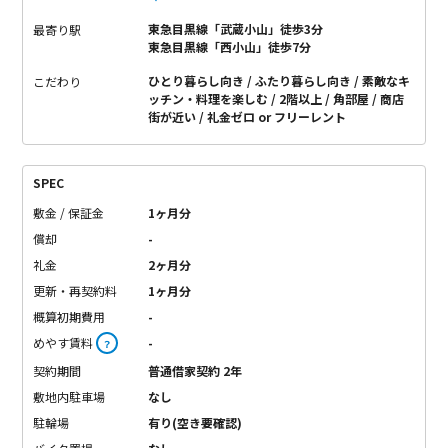
東急目黒線「武蔵小山」徒歩3分
最寄り駅
東急目黒線「西小山」徒歩7分
ひとり暮らし向き
ふたり暮らし向き
素敵なキ
こだわり
ッチン・料理を楽しむ
2階以上
角部屋
商店
街が近い
礼金ゼロ or フリーレント
SPEC
敷金 / 保証金
1ヶ月分
償却
-
礼金
2ヶ月分
更新・再契約料
1ヶ月分
概算初期費用
-
めやす賃料
-
？
契約期間
普通借家契約 2年
敷地内駐車場
なし
駐輪場
有り(空き要確認)