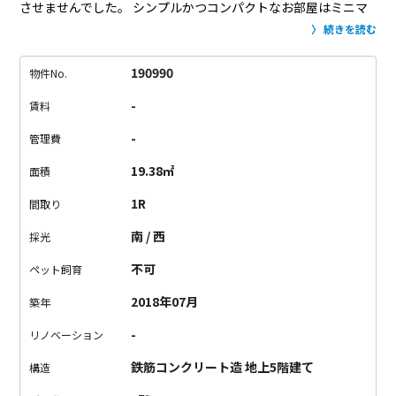
させませんでした。
シンプルかつコンパクトなお部屋はミニマ
リスト向け。
必要なものは最低限で良い。
ストレスのない快適
続きを読む
な設備面は、築浅なのでもちろん不満無し。
そこにお洒落さを
プラスされています。
しかも何が良いって、やっぱりこの物件
190990
物件No.
の建っている場所。
「都営大江戸線、東京メトロ東西線、東京
-
賃料
メトロ有楽町線」が使え、人気の街に住めるんですから。
すぐ
に埋まってしまう人気物件、お問い合わせはお早めに。。。
-
管理費
《主な備考・注意点》
・エレベーター無し
・シャワーのみ（浴
19.38㎡
面積
槽無し）
・収納はございません
・バルコニーはございません
1R
間取り
南 / 西
採光
不可
ペット飼育
2018年07月
築年
-
リノベーション
鉄筋コンクリート造 地上5階建て
構造