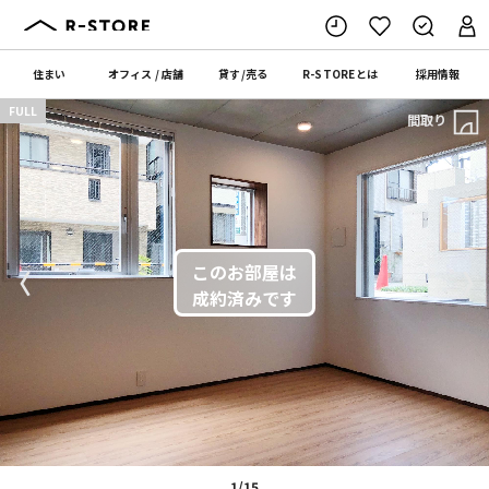
住まい
オフィス
/
店舗
貸す
/
売る
R-STORE
とは
採用情報
FULL
間取り
〈
〉
1/15