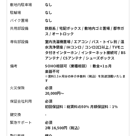
敷地内駐車場
なし
駐輪場
なし
バイク置場
なし
共用部設備
鉄筋系 / 宅配ボックス / 敷地内ゴミ置場 / 都市ガ
ス / オートロック
専有部設備
室内洗濯機置場 / エアコン / バス・トイレ別 / 温
水洗浄便座 / IHコンロ / コンロ2口以上 / TVモニ
タ付きインターホン / インターネット接続可 / BS
アンテナ / CSアンテナ / シューズボックス
備考
SOHO相談可（業種相談）：敷金+1ヵ月
楽器不可
※賃料1.1ヶ月分の仲介手数料（税込）を別途頂戴いたしま
す
火災保険
必須
20,000円〜
保証会社利用
必須
初回保証料：総賃料の50％ 月額保証料：1％
鍵交換
-
緊急サポート
必須
2年 16,500円（税込）
取引態様
媒介