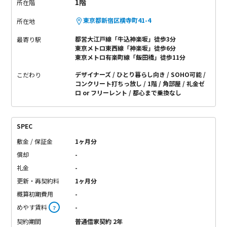
1階
所在階
東京都新宿区横寺町41-4
所在地
都営大江戸線「牛込神楽坂」徒歩3分
最寄り駅
東京メトロ東西線「神楽坂」徒歩6分
東京メトロ有楽町線「飯田橋」徒歩11分
デザイナーズ
ひとり暮らし向き
SOHO可能
こだわり
コンクリート打ちっ放し
1階
角部屋
礼金ゼ
ロ or フリーレント
都心まで乗換なし
SPEC
敷金 / 保証金
1ヶ月分
償却
-
礼金
-
更新・再契約料
1ヶ月分
概算初期費用
-
めやす賃料
-
？
契約期間
普通借家契約 2年