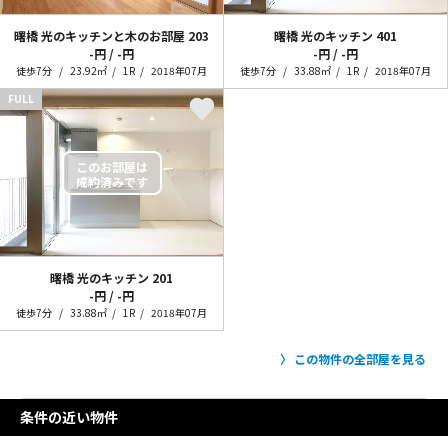
曙橋 光のキッチンと木のお部屋
203
曙橋 光のキッチン
401
-円 / -円
-円 / -円
徒歩7分
23.92㎡
1R
2018年07月
徒歩7分
33.88㎡
1R
2018年07月
FULL
曙橋 光のキッチン
201
-円 / -円
徒歩7分
33.88㎡
1R
2018年07月
この物件の全部屋を見る
条件の近い物件