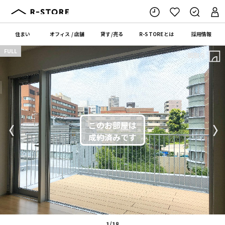
住まい
オフィス
/
店舗
貸す
/
売る
R-STORE
とは
採用情報
FULL
間取り
〈
〉
1/18