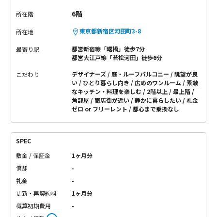
有効活用したいですね。
このお部屋にしかない気持ち良さ、お
6階
所在階
問い合わせはお早めに。
東京都新宿区河田町3-8
所在地
都営新宿線「曙橋」徒歩7分
最寄り駅
都営大江戸線「若松河田」徒歩6分
デザイナーズ
庭・ルーフバルコニー
眺望が良
こだわり
い
ひとり暮らし向き
広めのワンルーム
素敵
なキッチン・料理を楽しむ
2階以上
最上階
角部屋
商店街が近い
静かに暮らしたい
礼金
ゼロ or フリーレント
都心まで乗換なし
SPEC
敷金 / 保証金
1ヶ月分
償却
-
礼金
-
更新・再契約料
1ヶ月分
概算初期費用
-