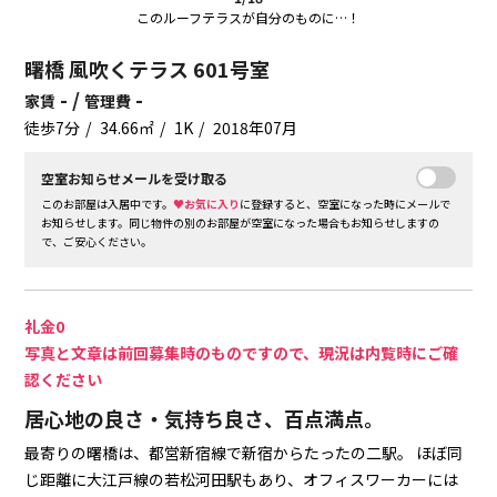
このルーフテラスが自分のものに…！
曙橋 風吹くテラス 601号室
- /
-
家賃
管理費
徒歩7分
34.66㎡
1K
2018年07月
空室お知らせメールを受け取る
このお部屋は入居中です。
♥お気に入り
に登録すると、空室になった時にメールで
お知らせします。同じ物件の別のお部屋が空室になった場合もお知らせしますの
で、ご安心ください。
礼金0
写真と文章は前回募集時のものですので、現況は内覧時にご確
認ください
居心地の良さ・気持ち良さ、百点満点。
最寄りの曙橋は、都営新宿線で新宿からたったの二駅。
ほぼ同
じ距離に大江戸線の若松河田駅もあり、オフィスワーカーには