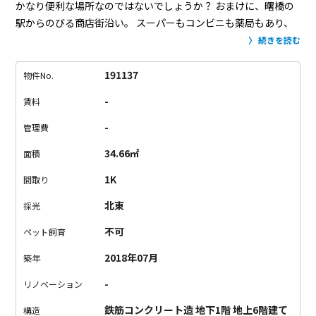
かなり便利な場所なのではないでしょうか？
おまけに、曙橋の
駅からのびる商店街沿い。
スーパーもコンビニも薬局もあり、
暮らしやすい環境も整っています。
仕事で帰りが遅くなりがち
続きを読む
だと、帰路にお店があることが重要だったりします…
今回のお
部屋は、最上階。
エレベーターを降りた瞬間、いい！と思える
191137
物件No.
ほど視界が開けていて、風がすぅーっと通って行きました。
こ
-
賃料
れはお部屋も楽しみ！
601号室は、記載の間取り的には1K。
た
だ、感覚的には1DKでしょうか？
窓際の明るいキッチンと、小
-
管理費
上がりになったリビング。
その奥には扉こそないものの、分け
34.66㎡
面積
て使える小さなベッドスペース。
そう、このベッドスペース。
の、奥！
一部屋として使えそうなくらいの広さのルーフテラ
1K
間取り
ス！
ここの気持ち良さは格別です。
洗濯物もよく乾きそうです
北東
採光
が、これだけの広さがあればチェアやテーブルを置いて、ビア
ガーデンもどきなんてどうでしょう？
この大きな窓のおかげ
不可
ペット飼育
で、ベッドスペースはぽかぽか。
朝も気持ちよく起きられそ
2018年07月
築年
う。
(こちら側にもエアコンを取りつけられます。)
リビングの
収納もまた、最高です。
収納自体がデザインのようになってい
-
リノベーション
て、小窓から街を見下ろすのもまた良し。
余すところなく棚を
鉄筋コンクリート造 地下1階 地上6階建て
設置していて、本当にたくさん入るんです！
右側のデスクも、
構造