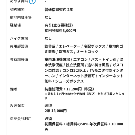
めやす賃料
-
？
契約期間
普通借家契約 2年
敷地内駐車場
なし
駐輪場
有り(空き要確認)
初回登録料3,000円
バイク置場
なし
共用部設備
鉄骨系 / エレベーター / 宅配ボックス / 敷地内ゴ
ミ置場 / 都市ガス / オートロック
専有部設備
室内洗濯機置場 / エアコン / バス・トイレ別 / 温
水洗浄便座 / 独立洗面所 / 追い焚き風呂 / ガスコ
ンロ対応 / コンロ2口以上 / TVモニタ付きインタ
ーホン / インターネット接続可 / インターネット
無料 / シューズボックス
備考
抗菌処理費：13,200円（税込）
※賃料1.1ヶ月分の仲介手数料（税込）を別途頂戴いたしま
す
火災保険
必須
2年 18,000円
保証会社利用
必須
初回保証料：総賃料の50％ 年次保証料：10,000
円