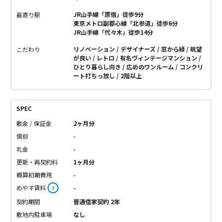
JR山手線「原宿」徒歩9分
最寄り駅
東京メトロ副都心線「北参道」徒歩6分
JR山手線「代々木」徒歩14分
リノベーション
デザイナーズ
窓から緑
眺望
こだわり
が良い
レトロ
有名ヴィンテージマンション
ひとり暮らし向き
広めのワンルーム
コンクリ
ート打ちっ放し
2階以上
SPEC
敷金 / 保証金
2ヶ月分
償却
-
礼金
-
更新・再契約料
1ヶ月分
概算初期費用
-
めやす賃料
-
？
契約期間
普通借家契約 2年
敷地内駐車場
なし