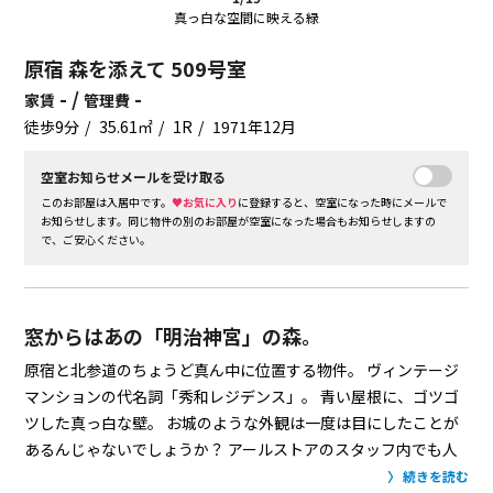
真っ白な空間に映える緑
原宿 森を添えて 509号室
- /
-
家賃
管理費
徒歩9分
35.61㎡
1R
1971年12月
空室お知らせメールを受け取る
このお部屋は入居中です。
♥お気に入り
に登録すると、空室になった時にメールで
お知らせします。同じ物件の別のお部屋が空室になった場合もお知らせしますの
で、ご安心ください。
窓からはあの「明治神宮」の森。
原宿と北参道のちょうど真ん中に位置する物件。
ヴィンテージ
マンションの代名詞「秀和レジデンス」。
青い屋根に、ゴツゴ
ツした真っ白な壁。
お城のような外観は一度は目にしたことが
あるんじゃないでしょうか？
アールストアのスタッフ内でも人
気の高い物件です！
そしてリノベされたお部屋はなんとも住み
続きを読む