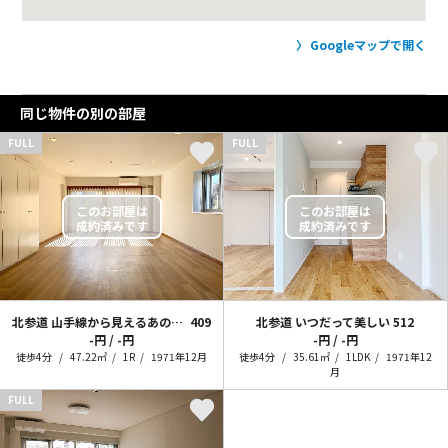
Googleマップで開く
同じ物件の別の部屋
FULL
FULL
北参道 山手線から見えるあのヴィンテージ
409
北参道 いつだって美しい
512
-円 / -円
-円 / -円
徒歩4分
47.22㎡
1R
1971年12月
徒歩4分
35.61㎡
1LDK
1971年12
月
FULL