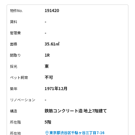
やすそうな、広い15帖ほどの広々ワンルーム！
壁も天井もどこ
もかしこも真っ白なんです。
その白い空間に映える、窓からの
191420
物件No.
緑の景色。
なんとお部屋の目の前は「明治神宮」なんです！
凄
-
賃料
くないですか？お部屋から眺めることが出来るなんて。。！
あ
と、この物件の良さは「屋上」に出られること！
ここから見る
-
管理費
東京は圧巻です！空が広くって気持ちが良い！
立地もお部屋
35.61㎡
面積
も、個人的にかなりオススメ！
お問い合わせはお早めに。
《主
な備考・注意点》
・目の前は線路になります。
二重サッシで
1R
間取り
すが、音に敏感な方はご遠慮ください。
・収納は少なめです
・
東
採光
洗濯物はバルコニーに干せません（屋上となります）
不可
ペット飼育
1971年12月
築年
-
リノベーション
鉄筋コンクリート造 地上7階建て
構造
5階
所在階
東京都渋谷区千駄ヶ谷三丁目7-16
所在地