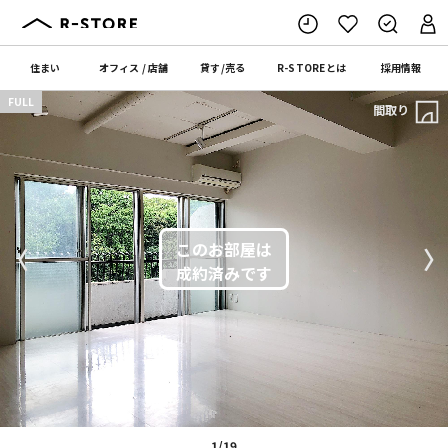
住まい
オフィス
/
店舗
貸す
/
売る
R-STORE
とは
採用情報
FULL
間取り
〈
〉
1/19