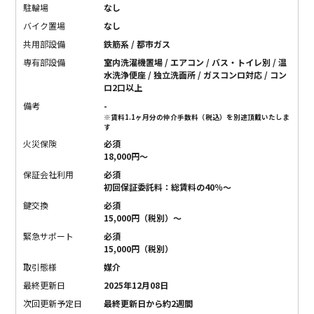
駐輪場
なし
バイク置場
なし
共用部設備
鉄筋系 / 都市ガス
専有部設備
室内洗濯機置場 / エアコン / バス・トイレ別 / 温
水洗浄便座 / 独立洗面所 / ガスコンロ対応 / コン
ロ2口以上
備考
-
※賃料1.1ヶ月分の仲介手数料（税込）を別途頂戴いたしま
す
火災保険
必須
18,000円〜
保証会社利用
必須
初回保証委託料：総賃料の40％〜
鍵交換
必須
15,000円（税別）〜
緊急サポート
必須
15,000円（税別）
取引態様
媒介
最終更新日
2025年12月08日
次回更新予定日
最終更新日から約2週間