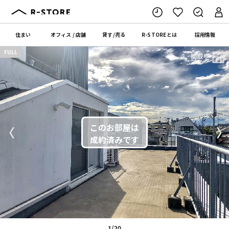
住まい
オフィス
/
店舗
貸す
/
売る
R-STORE
とは
採用情報
FULL
間取り
〈
〉
1/20