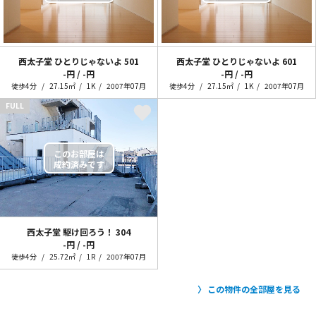
西太子堂 ひとりじゃないよ
501
西太子堂 ひとりじゃないよ
601
-円 / -円
-円 / -円
徒歩4分
27.15㎡
1K
2007年07月
徒歩4分
27.15㎡
1K
2007年07月
FULL
西太子堂 駆け回ろう！
304
-円 / -円
徒歩4分
25.72㎡
1R
2007年07月
この物件の全部屋を見る