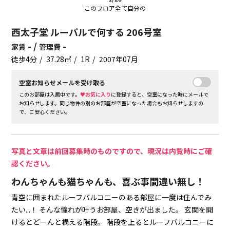
このフロア全て自分の
西太子堂 ルーバルで何する 206号室
- /
-
家賃
管理費
徒歩4分
37.28㎡
1R
2007年07月
空室お知らせメールを受け取る
このお部屋は入居中です。
♥お気に入り
に登録すると、空室になった時にメールで
お知らせします。同じ物件の別のお部屋が空室になった場合もお知らせしますの
で、ご安心ください。
写真と文章は前回募集時のものですので、現況は内覧時にご確
認ください。
わんちゃんも猫ちゃんも、喜ぶ事間違い無し！
青空に囲まれたルーフバルコニーのある部屋に一度は住んでみ
たい...！
そんな憧れが叶うお部屋、空きが出ました。
玄関を開
けるとどーんと構える階段。
階段を上るとルーフバルコニーに