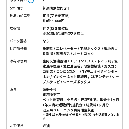
？
契約期間
普通借家契約 2年
敷地内駐車場
有り(空き要確認)
月額33,880円
駐輪場
有り(空き要確認)
※2025/6/19時点空き無し
バイク置場
なし
共用部設備
鉄筋系 / エレベーター / 宅配ボックス / 敷地内ゴ
ミ置場 / 都市ガス / オートロック
専有部設備
室内洗濯機置場 / エアコン / バス・トイレ別 / 温
水洗浄便座 / 独立洗面所 / 浴室乾燥機 / ガスコン
ロ対応 / コンロ2口以上 / TVモニタ付きインター
ホン / インターネット接続可 / CSアンテナ / ケー
ブルテレビ / シューズボックス
備考
楽器不可
事務所不可
ペット飼育時：小型犬・猫2匹まで、敷金＋1ヶ月
1年未満の短期解約違約金：総賃料1ヶ月分
退去時クリーニング費用借主負担
※賃料1.1ヶ月分の仲介手数料（税込）を別途頂戴いたしま
す
火災保険
必須