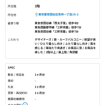
2階
所在階
東京都世田谷区若林一丁目10-2
所在地
東急世田谷線「西太子堂」徒歩4分
最寄り駅
東急田園都市線「三軒茶屋」徒歩7分
東急世田谷線「三軒茶屋」徒歩7分
デザイナーズ
庭・ルーフバルコニー
眺望が良
こだわり
い
ひとり暮らし向き
ふたり暮らし向き
風を
感じる
陽当たり良過ぎ
お風呂に窓
お風呂を
楽しむ
2階以上
最上階
角部屋
SPEC
敷金 / 保証金
1ヶ月分
償却
-
礼金
1ヶ月分
更新・再契約料
1ヶ月分
概算初期費用
-
めやす賃料
-