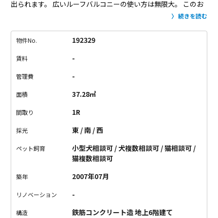
出られます。
広いルーフバルコニーの使い方は無限大。
このお
部屋はペット飼育可能なので、ワンちゃんと遊んだり、猫ちゃ
続きを読む
んが日向ぼっこをしたり、そんな使い方もできそう。
お部屋の
中は新築のように綺麗で清潔感があります。
クローゼットも大
192329
物件No.
きく、階段下にも収納があり一人暮らしには十分な広さだと感
-
賃料
じました。
三軒茶屋へ散歩がてらお買い物に行ったりとなんだ
かゆったりとした生活ができそうです。
-
管理費
37.28㎡
面積
1R
間取り
東 / 南 / 西
採光
小型犬相談可 / 犬複数相談可 / 猫相談可 /
ペット飼育
猫複数相談可
2007年07月
築年
-
リノベーション
鉄筋コンクリート造 地上6階建て
構造