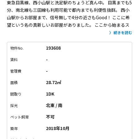
東急目黒線、西小山駅と洗足駅のちょうど真ん中。
目黒までも5
分、南北線も三田線も利用可能で都内までも利便性抜群。
西小
山駅からお部屋まで、信号無しで4分の近さもGood！
ここに希
望という名の真新しいお部屋がありました。
ここから始まるス
トーリー、それぞれの夢に向かって進んで欲しいと思い、
イタ
続きを読む
リア語で「SPERANZA(スペランサ)」日本語で希望と名付けま
した。
夢の詰まった建物は、
オーナーが半年かけて小長谷亘建
193608
物件No.
築設計事務所
（
http://www.obase-
-
賃料
arch.com/index/index.html
）
としっかり話し合って作り上
げたお部屋たち。
1F&B1Fのメゾネットになっており、
しっか
-
管理費
りと光が入るように設計された1Fはリビングキッチン兼事務
28.72㎡
面積
所。
玄関横には引き戸もありこちらを入り口にしても良さそう
ですね。
B1Fはベット&サニタリースペース。
ベットがスッポリ
1DK
間取り
入るベストなサイズ。
追い炊き、浴室乾燥もついており完璧で
北東 / 南
採光
す。
地下はコンクリート造なので、
遮音性もgood！！
地下な
らば楽器演奏もOKです。
(楽器種類は要相談)
まさにスタートア
不可
ペット飼育
ップのSOHO利用にはちょうどいいサイズ。
書類が多いお仕事
2018年10月
築年
でシェアオフィスが難しい方にはここで構えるのはオススメで
すね。
西小山の駅から一本道とまさに希望の道！