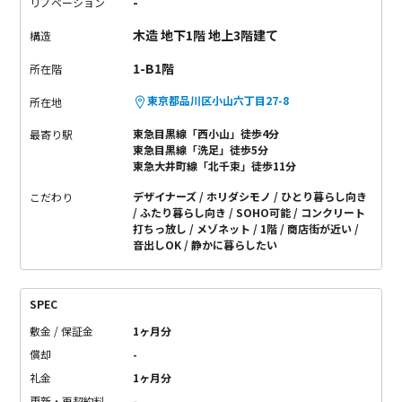
-
リノベーション
木造 地下1階 地上3階建て
構造
1-B1階
所在階
東京都品川区小山六丁目27-8
所在地
東急目黒線「西小山」徒歩4分
最寄り駅
東急目黒線「洗足」徒歩5分
東急大井町線「北千束」徒歩11分
デザイナーズ
ホリダシモノ
ひとり暮らし向き
こだわり
ふたり暮らし向き
SOHO可能
コンクリート
打ちっ放し
メゾネット
1階
商店街が近い
音出しOK
静かに暮らしたい
SPEC
敷金 / 保証金
1ヶ月分
償却
-
礼金
1ヶ月分
更新・再契約料
-