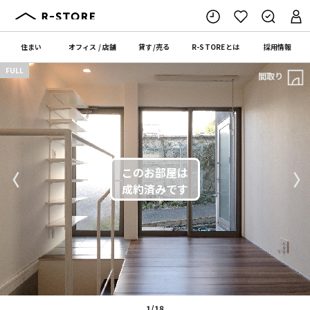
住まい
オフィス
/
店舗
貸す
/
売る
R-STORE
とは
採用情報
FULL
間取り
〈
〉
1/18