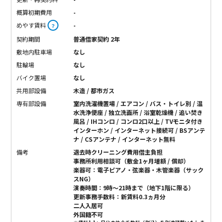
概算初期費用
-
めやす賃料
-
？
契約期間
普通借家契約 2年
敷地内駐車場
なし
駐輪場
なし
バイク置場
なし
共用部設備
木造 / 都市ガス
専有部設備
室内洗濯機置場 / エアコン / バス・トイレ別 / 温
水洗浄便座 / 独立洗面所 / 浴室乾燥機 / 追い焚き
風呂 / IHコンロ / コンロ2口以上 / TVモニタ付き
インターホン / インターネット接続可 / BSアンテ
ナ / CSアンテナ / インターネット無料
備考
退去時クリーニング費用借主負担
事務所利用相談可（敷金1ヶ月増額 / 償却）
楽器可：電子ピアノ・弦楽器・木管楽器（サック
スNG）
演奏時間：9時〜21時まで（地下1階に限る）
更新事務手数料：新賃料0.3ヵ月分
二人入居可
外国籍不可