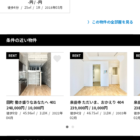
-円 / -円
徒歩4分
25㎡
1R
2018年03月
この物件の全部屋を見る
条件の近い物件
RENT
RENT
R
田町 働き盛りなあなたへ
401
泉岳寺 ただいま、おかえり
404
泉
248,000円 / 10,000円
239,000円 / 10,000円
238
徒歩9分
45.96㎡
1LDK
2022年
徒歩4分
46.75㎡
1LDK
2003年
徒歩
04月
02月
02