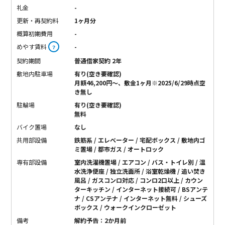
礼金
-
更新・再契約料
1ヶ月分
概算初期費用
-
めやす賃料
-
？
契約期間
普通借家契約 2年
敷地内駐車場
有り(空き要確認)
月額46,200円～、敷金1ヶ月※2025/6/29時点空
き無し
駐輪場
有り(空き要確認)
無料
バイク置場
なし
共用部設備
鉄筋系 / エレベーター / 宅配ボックス / 敷地内ゴ
ミ置場 / 都市ガス / オートロック
専有部設備
室内洗濯機置場 / エアコン / バス・トイレ別 / 温
水洗浄便座 / 独立洗面所 / 浴室乾燥機 / 追い焚き
風呂 / ガスコンロ対応 / コンロ2口以上 / カウン
ターキッチン / インターネット接続可 / BSアンテ
ナ / CSアンテナ / インターネット無料 / シューズ
ボックス / ウォークインクローゼット
備考
解約予告：2か月前