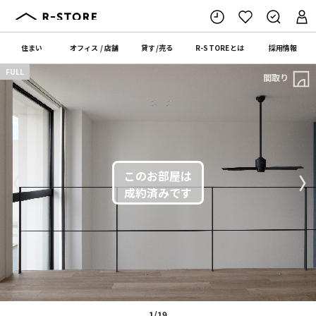
住まい
オフィス
/
店舗
貸す
/
売る
R-STORE
とは
採用情報
FULL
間取り
〈
〉
1/19