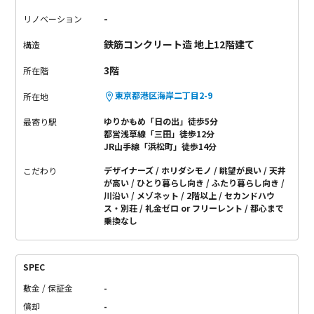
-
リノベーション
鉄筋コンクリート造 地上12階建て
構造
3階
所在階
東京都港区海岸二丁目2-9
所在地
ゆりかもめ「日の出」徒歩5分
最寄り駅
都営浅草線「三田」徒歩12分
JR山手線「浜松町」徒歩14分
デザイナーズ
ホリダシモノ
眺望が良い
天井
こだわり
が高い
ひとり暮らし向き
ふたり暮らし向き
川沿い
メゾネット
2階以上
セカンドハウ
ス・別荘
礼金ゼロ or フリーレント
都心まで
乗換なし
SPEC
敷金 / 保証金
-
償却
-