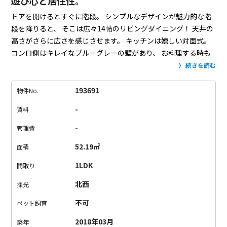
遊び心と居住性。
ドアを開けるとすぐに階段。
シンプルなデザインが魅力的な階
段を降りると、
そこは広々14帖のリビングダイニング！
天井の
高さがさらに広さを感じさせます。
キッチンは嬉しい対面式。
コンロ側はキレイなブルーグレーの壁があり、
お料理する時も
安心です。
(油跳ねも安心です)
リビングにはかっこいい黒のシ
続きを読む
ーリングファン！
寒色系で抑えたお部屋は、シンプルでかっこ
いい。
さてさて、上に行きましょう！
階段を登ってぐるっとメ
193691
物件No.
ゾネットの廊下を回ると、
6.4帖のベッドルーム。
吹き抜けメゾ
-
賃料
ネットは夏は暑いだろうし、
冬はやっぱり寒いかも…とご心配
なあなた！
大丈夫です！
こちらメゾネット可動式の壁付き！
も
-
管理費
ちろんエアコンもついてますので、
仕切れば、涼しくもあった
52.19㎡
面積
かくもできます。
これはポイント高いです！
大人ですね〜考え
れれております。
窓も大きく開放的なこのお部屋。
気になる方
1LDK
間取り
はお早めに！
北西
採光
不可
ペット飼育
2018年03月
築年