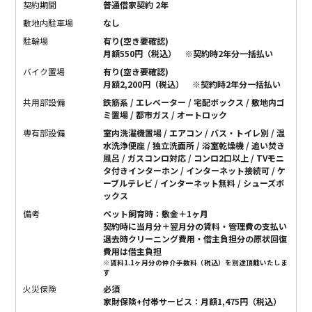
契約期間
普通借家契約 2年
敷地内駐車場
なし
駐輪場
有り(空き要確認)
月額550円（税込） ※契約時2年分一括払い
バイク置場
有り(空き要確認)
月額2,200円（税込） ※契約時2年分一括払い
共用部設備
鉄筋系 / エレベーター / 宅配ボックス / 敷地内ゴ
ミ置場 / 都市ガス / オートロック
専有部設備
室内洗濯機置場 / エアコン / バス・トイレ別 / 温
水洗浄便座 / 独立洗面所 / 浴室乾燥機 / 追い焚き
風呂 / ガスコンロ対応 / コンロ2口以上 / TVモニ
タ付きインターホン / インターネット接続可 / ケ
ーブルテレビ / インターネット無料 / シューズボ
ックス
備考
ペット飼育時：敷金＋1ヶ月
契約時に当月分＋翌月分の賃料・管理費の支払い
退去時クリーニング費用・借主負担分の原状回復
費用は借主負担
※賃料1.1ヶ月分の仲介手数料（税込）を別途頂戴いたしま
す
火災保険
必須
家財保険+付帯サービス：月額1,475円（税込）