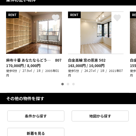
RENT
RENT
R
麻布十番 あなたならどう使う？
807
白金高輪 窓の恩恵
502
170,000円 / 8,000円
163,000円 / 10,000円
155
徒歩6分
27.9㎡
1R
2005年01
徒歩5分
24.27㎡
1R
2021年07
徒歩
月
月
月
その他の物件を探す
条件から探す
地図から探す
新着を見る