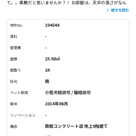
て。。素敵だと思いませんか？！
お部屋は、天井の高さがなん
と3.65m！！
開放感も日当たりも抜群です。
日が当たって壁に
続きを読む
映し出される光の三角形は、まるでインテリアの一部のよう。
ロフトまでのキャットウォークのような階段もステキ！
ロフト
194644
物件No.
から天井までの高さも145cm程あり、広さは約7帖！
ピシッと
-
賃料
立っては歩けませんが、寝室として使うには充分過ぎるスペース
かと。
玄関前から見える三角形の東京タワー。
部屋に映し出さ
-
管理費
れる光の三角形。
この景色、この空間、手に入れてみません
25.98㎡
面積
か？
1K
間取り
南
採光
小型犬相談可 / 猫相談可
ペット飼育
2014年06月
築年
-
リノベーション
鉄筋コンクリート造 地上9階建て
構造