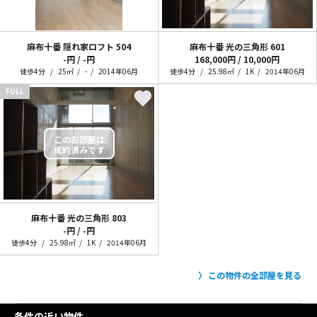
麻布十番 隠れ家ロフト
504
麻布十番 光の三角形
601
-円 / -円
168,000円 / 10,000円
徒歩4分
25㎡
-
2014年06月
徒歩4分
25.98㎡
1K
2014年06月
FULL
麻布十番 光の三角形
803
-円 / -円
徒歩4分
25.98㎡
1K
2014年06月
この物件の全部屋を見る
条件の近い物件