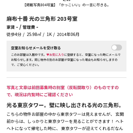
【掲載写真804号室】「かっこいい」の一言に尽きる。
麻布十番 光の三角形 203号室
- /
-
家賃
管理費
徒歩4分
25.98㎡
1K
2014年06月
空室お知らせメールを受け取る
このお部屋は入居中です。
♥お気に入り
に登録すると、空室になった時にメールで
お知らせします。同じ物件の別のお部屋が空室になった場合もお知らせしますの
で、ご安心ください。
写真と文章は前回募集時の別室（反転間取り）のものですの
で、現況は内覧時にご確認ください
光る東京タワー。壁に映し出される光の三角形。
こちらの物件お部屋の中から東京タワーは見えませんが、
玄関
前からは、しっかりと東京タワーを見ることができます！
ヘト
ヘトになって帰宅した時に、
東京タワーが迎えてくれるだなん