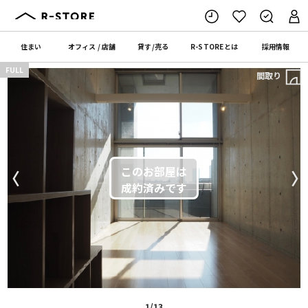
住まい
オフィス
/
店舗
貸す
/
売る
R-STORE
とは
採用情報
FULL
間取り
〈
〉
1/13