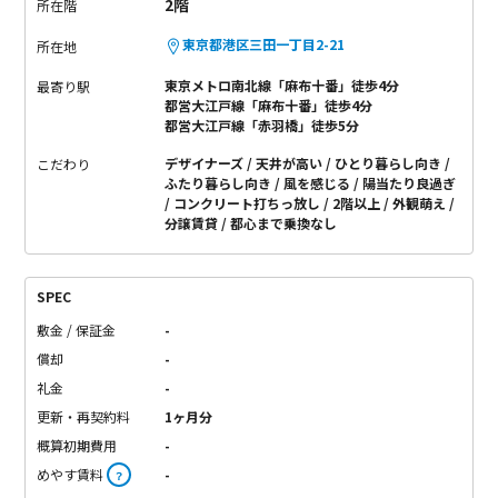
2階
所在階
東京都港区三田一丁目2-21
所在地
東京メトロ南北線「麻布十番」徒歩4分
最寄り駅
都営大江戸線「麻布十番」徒歩4分
都営大江戸線「赤羽橋」徒歩5分
デザイナーズ
天井が高い
ひとり暮らし向き
こだわり
ふたり暮らし向き
風を感じる
陽当たり良過ぎ
コンクリート打ちっ放し
2階以上
外観萌え
分譲賃貸
都心まで乗換なし
SPEC
敷金 / 保証金
-
償却
-
礼金
-
更新・再契約料
1ヶ月分
概算初期費用
-
めやす賃料
-
？