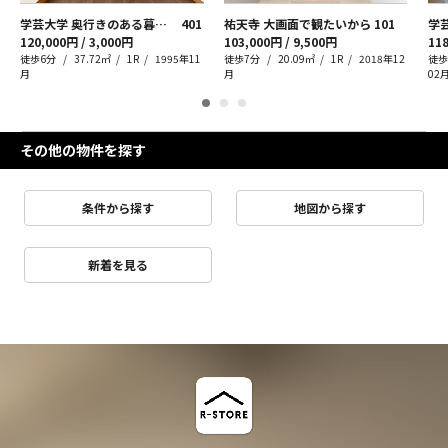
学芸大学 奥行きのある暮らし、余白ある収納
401
祐天寺 大画面で観たいから
101
学
120,000円 / 3,000円
103,000円 / 9,500円
118
徒歩6分
37.72㎡
1R
1995年11
徒歩7分
20.09㎡
1R
2018年12
徒歩
月
月
02
その他の物件を探す
条件から探す
地図から探す
新着を見る