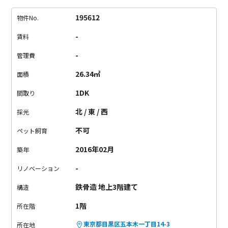
が溢れていて居心地よいです。
間接照明とか多めに使ったら、
さらに雰囲気のあるおしゃれ空間になりそう。
祐天寺でゆった
195612
物件No.
り、お洒落に新生活を始めませんか？
-
賃料
-
管理費
26.34㎡
面積
1DK
間取り
北 / 東 / 西
採光
不可
ペット飼育
2016年02月
築年
-
リノベーション
鉄骨造 地上3階建て
構造
1階
所在階
東京都目黒区五本木一丁目14-3
所在地