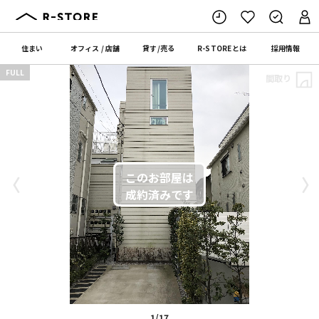
住まい
オフィス
/
店舗
貸す
/
売る
R-STORE
とは
採用情報
FULL
間取り
〈
〉
1/17