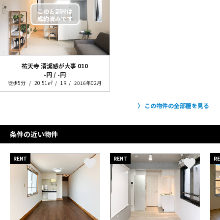
祐天寺 清潔感が大事
010
-円 / -円
徒歩5分
20.51㎡
1R
2016年02月
この物件の全部屋を見る
条件の近い物件
RENT
RENT
R