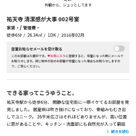
外観から、シュッとしてます
祐天寺 清潔感が大事 002号室
- /
-
家賃
管理費
徒歩6分
26.34㎡
1DK
2016年02月
空室お知らせメールを受け取る
このお部屋は入居中です。
♥お気に入り
に登録すると、空室になった時にメールで
お知らせします。同じ物件の別のお部屋が空室になった場合もお知らせしますの
で、ご安心ください。
できる家ってこうゆうこと。
祐天寺駅から徒歩6分、
閑静な住宅街に一際イケてるお部屋を発
見しました。
居室側は吹き抜けになっており、骨組みもむき出
しでユニーク。
26平米広さはそれほどありませんが、高い位置
に窓があることや、キッチン・洗面部にも自然光が入って窮屈
さを感じさせません。
全体的に白さが光って、とっても清潔感
続きを読む