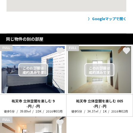
Googleマップで開く
同じ物件の別の部屋
FULL
FULL
祐天寺 立体空間を楽しむ
9
祐天寺 立体空間を楽しむ
005
-円 / -円
-円 / -円
徒歩5分
39.89㎡
1DK
2016年03月
徒歩5分
34.37㎡
1K
2016年02月
FULL