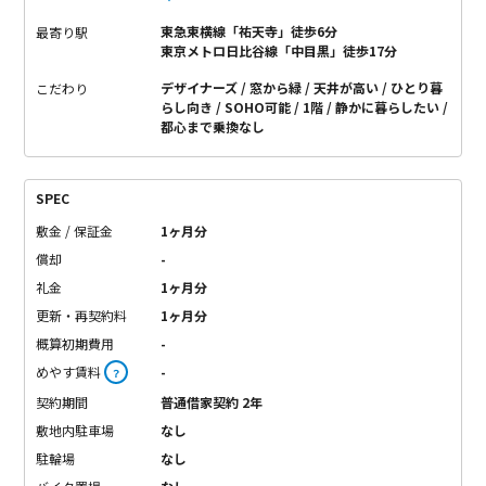
東急東横線「祐天寺」徒歩6分
最寄り駅
東京メトロ日比谷線「中目黒」徒歩17分
デザイナーズ
窓から緑
天井が高い
ひとり暮
こだわり
らし向き
SOHO可能
1階
静かに暮らしたい
都心まで乗換なし
SPEC
敷金 / 保証金
1ヶ月分
償却
-
礼金
1ヶ月分
更新・再契約料
1ヶ月分
概算初期費用
-
めやす賃料
-
？
契約期間
普通借家契約 2年
敷地内駐車場
なし
駐輪場
なし