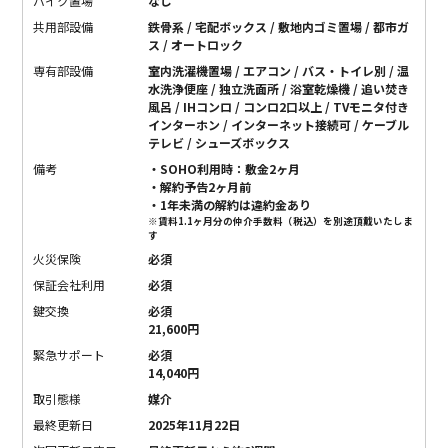
バイク置場
なし
共用部設備
鉄骨系 / 宅配ボックス / 敷地内ゴミ置場 / 都市ガ
ス / オートロック
専有部設備
室内洗濯機置場 / エアコン / バス・トイレ別 / 温
水洗浄便座 / 独立洗面所 / 浴室乾燥機 / 追い焚き
風呂 / IHコンロ / コンロ2口以上 / TVモニタ付き
インターホン / インターネット接続可 / ケーブル
テレビ / シューズボックス
備考
・SOHO利用時：敷金2ヶ月
・解約予告2ヶ月前
・1年未満の解約は違約金あり
※賃料1.1ヶ月分の仲介手数料（税込）を別途頂戴いたしま
す
火災保険
必須
保証会社利用
必須
鍵交換
必須
21,600円
緊急サポート
必須
14,040円
取引態様
媒介
最終更新日
2025年11月22日