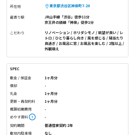
東京都渋谷区神泉町7-20
所在地
JR山手線「渋谷」徒歩11分
最寄り駅
京王井の頭線「神泉」徒歩1分
リノベーション
ホリダシモノ
眺望が良い
レ
こだわり
トロ
ひとり暮らし向き
風を感じる
陽当たり
良過ぎ
お風呂に窓
お風呂を楽しむ
2階以上
外観萌え
SPEC
敷金 / 保証金
1ヶ月分
償却
-
礼金
1ヶ月分
更新・再契約料
1ヶ月分
概算初期費用
-
めやす賃料
-
？
契約期間
普通借家契約 2年
敷地内駐車場
なし