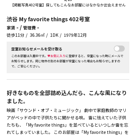
【掲載写真402号室】探してもこんなお部屋にはなかなか出会えません
渋谷 My favorite things 402号室
- /
-
家賃
管理費
徒歩11分
36.36㎡
1DK
1979年12月
空室お知らせメールを受け取る
このお部屋は入居中です。
♥お気に入り
に登録すると、空室になった時にメールで
お知らせします。同じ物件の別のお部屋が空室になった場合もお知らせしますの
で、ご安心ください。
好きなものを全部詰め込んだら、こんな風になり
ました。
映画「サウンド・オブ・ミュージック」
劇中で家庭教師のマリ
アがベッドの中で子供たちに聞かせる唄。
雷に怯えていた子供
たちも、「My favorite things」を並べているといつしか雷を忘
れてしまっていました。
このお部屋は「My favorite things」を