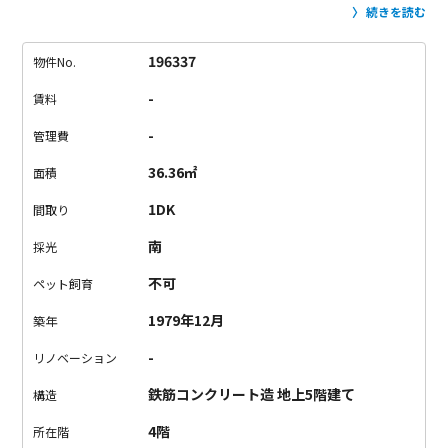
たくさん詰め込んだようなお部屋。
レトロな床模様
アーチの扉
続きを読む
窓から見える緑
たくさんの一番大好きなものが散りばめられ
た。
もちろん可愛いだけじゃなくて、キッチンと居室が仕切る
196337
物件No.
ことができたり、キッチン前に大きな窓があったり機能的にも
-
賃料
十分に住みやすそう。
一口ガスコンロのキッチンは心もとない
かもしれませんが、それを補ってくれるお部屋の雰囲気と広
-
管理費
さ。
最寄の京王井の頭線「神泉」までは徒歩2分。
と言っても
36.36㎡
面積
神泉なんてほとんど渋谷のような場所なので、もちろん渋谷駅
まで徒歩圏内。
アクセスも雰囲気も広さもいい大好きがたくさ
1DK
間取り
ん詰まったお部屋はいかがでしょうか。
南
採光
不可
ペット飼育
1979年12月
築年
-
リノベーション
鉄筋コンクリート造 地上5階建て
構造
4階
所在階