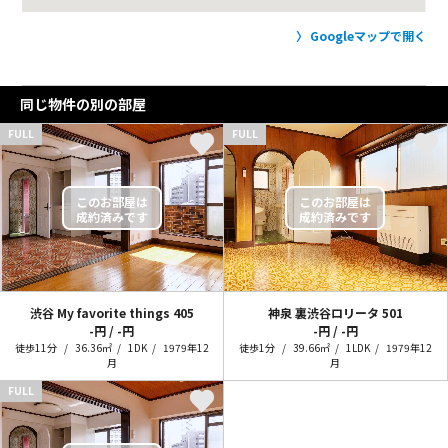
Googleマップで開く
同じ物件の別の部屋
FULL
FULL
渋谷 My favorite things
405
神泉 裏渋谷ロリータ
501
-円 / -円
-円 / -円
徒歩11分
36.36㎡
1DK
1979年12
徒歩1分
39.66㎡
1LDK
1979年12
月
月
FULL