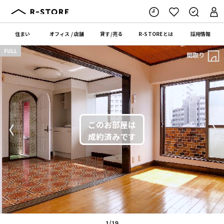
住まい
オフィス
/
店舗
貸す
/
売る
R-STORE
とは
採用情報
FULL
間取り
〈
〉
1/19