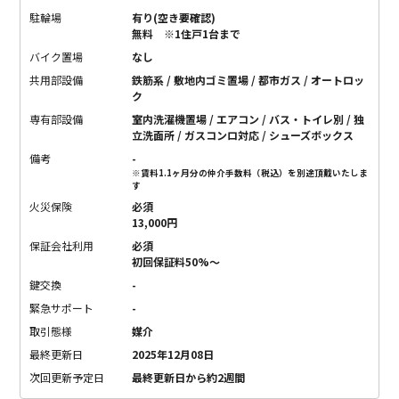
駐輪場
有り(空き要確認)
無料 ※1住戸1台まで
バイク置場
なし
共用部設備
鉄筋系 / 敷地内ゴミ置場 / 都市ガス / オートロッ
ク
専有部設備
室内洗濯機置場 / エアコン / バス・トイレ別 / 独
立洗面所 / ガスコンロ対応 / シューズボックス
備考
-
※賃料1.1ヶ月分の仲介手数料（税込）を別途頂戴いたしま
す
火災保険
必須
13,000円
保証会社利用
必須
初回保証料50%〜
鍵交換
-
緊急サポート
-
取引態様
媒介
最終更新日
2025年12月08日
次回更新予定日
最終更新日から約2週間