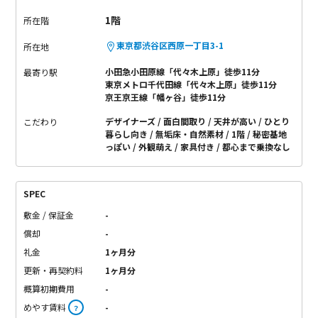
1階
所在階
東京都渋谷区西原一丁目3-1
所在地
小田急小田原線「代々木上原」徒歩11分
最寄り駅
東京メトロ千代田線「代々木上原」徒歩11分
京王京王線「幡ヶ谷」徒歩11分
デザイナーズ
面白間取り
天井が高い
ひとり
こだわり
暮らし向き
無垢床・自然素材
1階
秘密基地
っぽい
外観萌え
家具付き
都心まで乗換なし
SPEC
敷金 / 保証金
-
償却
-
礼金
1ヶ月分
更新・再契約料
1ヶ月分
概算初期費用
-
めやす賃料
-
？