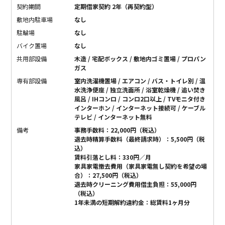
契約期間
定期借家契約 2年（再契約型）
敷地内駐車場
なし
駐輪場
なし
バイク置場
なし
共用部設備
木造 / 宅配ボックス / 敷地内ゴミ置場 / プロパン
ガス
専有部設備
室内洗濯機置場 / エアコン / バス・トイレ別 / 温
水洗浄便座 / 独立洗面所 / 浴室乾燥機 / 追い焚き
風呂 / IHコンロ / コンロ2口以上 / TVモニタ付き
インターホン / インターネット接続可 / ケーブル
テレビ / インターネット無料
備考
事務手数料：22,000円（税込）
退去時精算手数料（最終請求時）：5,500円（税
込）
賃料引落とし料：330円／月
家具家電撤去費用（家具家電無し契約を希望の場
合）：27,500円（税込）
退去時クリーニング費用借主負担：55,000円
（税込）
1年未満の短期解約違約金：総賃料1ヶ月分