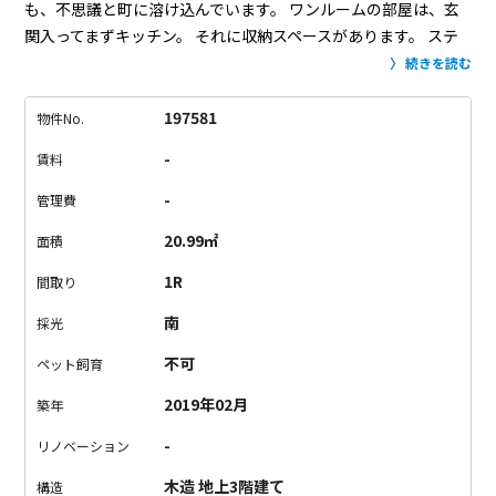
も、不思議と町に溶け込んでいます。
ワンルームの部屋は、玄
関入ってまずキッチン。
それに収納スペースがあります。
ステ
ップを降りて、下がった場所に居室空間。
空間が限られて胃い
続きを読む
るので、ベッドとローテーブルをおいたらいっぱいいっぱいに
なりそうです。
そして、いちばん奥に水周り。
洗濯機置き場と
197581
物件No.
トイレと洗面台が一緒の空間にあるので、ゆったりとしたうペ
-
賃料
ースに仕上がっております。
床はグレーの無垢材を使っている
ところがいいポイント。
照明も部屋によってマイナーチェンジ
-
管理費
なところもこだわっている。
コンパクトな限られたスペースだ
20.99㎡
面積
けどどこか気品を感じるちゃんとした感じが、この物件にはあ
りました。
まるで、すれ違う人が自然と振り向いてしまうよう
1R
間取り
な美女のような上品さが。
南
採光
不可
ペット飼育
2019年02月
築年
-
リノベーション
木造 地上3階建て
構造