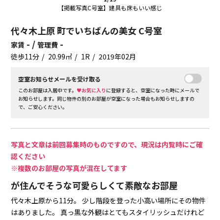
【掲載写真C号室】建具も床もいい感じ
代々木上原 町でいちばんの美女 C号室
- /
-
家賃
管理費
徒歩11分
20.99㎡
1R
2019年02月
空室お知らせメールを受け取る
このお部屋は入居中です。
♥お気に入り
に登録すると、空室になった時にメールで
お知らせします。同じ物件の別のお部屋が空室になった場合もお知らせしますの
で、ご安心ください。
写真と文章は前回募集時のものですので、現況は内覧時にご確
認ください
※複数のお部屋の写真が混在してます
が住んでそうな可愛らしくて素敵なお部屋
代々木上原から11分。
少し階段を登った小高い場所にその物件
はありました。
真っ黒な外観はとてもスタイリッシュだけれど