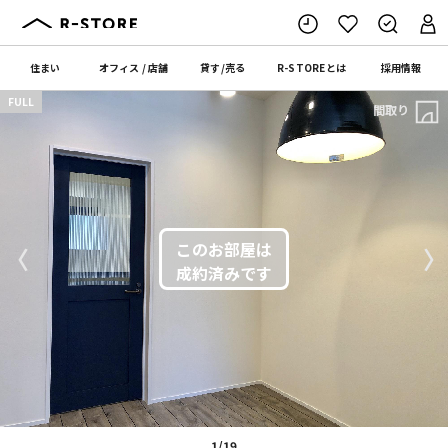
住まい
オフィス
/
店舗
貸す
/
売る
R-STORE
とは
採用情報
FULL
間取り
〈
〉
1/19