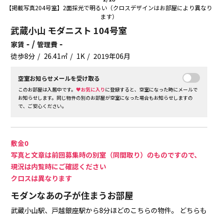
【掲載写真204号室】2面採光で明るい（クロスデザインはお部屋により異なり
ます）
武蔵小山 モダニスト 104号室
- /
-
家賃
管理費
徒歩8分
26.41㎡
1K
2019年06月
空室お知らせメールを受け取る
このお部屋は入居中です。
♥お気に入り
に登録すると、空室になった時にメールで
お知らせします。同じ物件の別のお部屋が空室になった場合もお知らせしますの
で、ご安心ください。
敷金0
写真と文章は前回募集時の別室（同間取り）のものですので、
現況は内覧時にご確認ください
クロスは異なります
モダンなあの子が住まうお部屋
武蔵小山駅、戸越銀座駅から8分ほどのこちらの物件。
どちらも