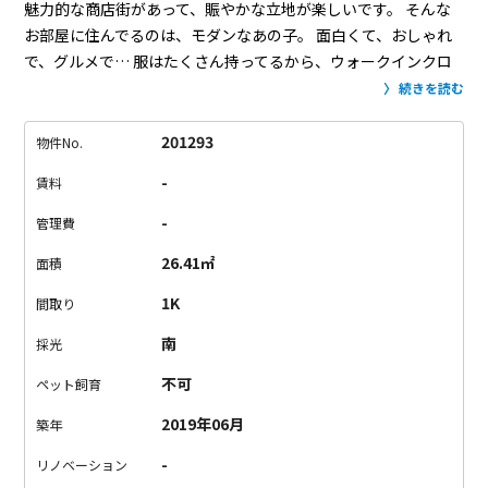
魅力的な商店街があって、賑やかな立地が楽しいです。
そんな
お部屋に住んでるのは、モダンなあの子。
面白くて、おしゃれ
で、グルメで…
服はたくさん持ってるから、ウォークインクロ
ーゼットもぎゅうぎゅうに。
好きな服も靴もカバンも、見せず
続きを読む
に好きに収納できるのがいいですよね。
設備の良さも整って生
活は充実。
バルコニーはあるけど浴室乾燥つき、キッチンはガ
201293
物件No.
スコンロ2口で文句なし。
スマートロックで鍵のないイマドキな
-
賃料
ドアは楽チンです。
お部屋も立地にも楽しさを求めるモダンな
方々へおすすめ！
-
管理費
26.41㎡
面積
1K
間取り
南
採光
不可
ペット飼育
2019年06月
築年
-
リノベーション