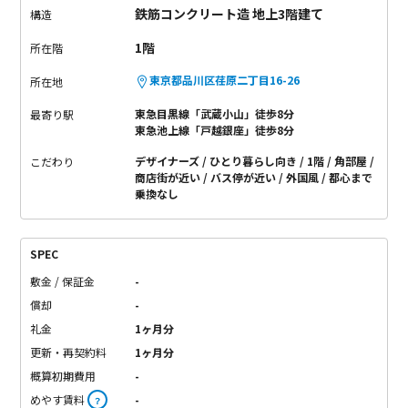
鉄筋コンクリート造 地上3階建て
構造
1階
所在階
東京都品川区荏原二丁目16-26
所在地
東急目黒線「武蔵小山」徒歩8分
最寄り駅
東急池上線「戸越銀座」徒歩8分
デザイナーズ
ひとり暮らし向き
1階
角部屋
こだわり
商店街が近い
バス停が近い
外国風
都心まで
乗換なし
SPEC
敷金 / 保証金
-
償却
-
礼金
1ヶ月分
更新・再契約料
1ヶ月分
概算初期費用
-
めやす賃料
-
？