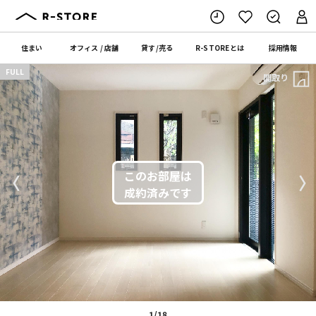
住まい
オフィス
/
店舗
貸す
/
売る
R-STORE
とは
採用情報
FULL
間取り
〈
〉
1/18