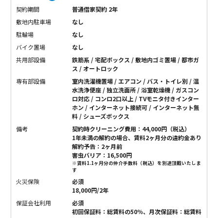
契約期間
普通借家契約 2年
敷地内駐車場
なし
駐輪場
なし
バイク置場
なし
共用部設備
鉄筋系 / 宅配ボックス / 敷地内ゴミ置場 / 都市ガ
ス / オートロック
専有部設備
室内洗濯機置場 / エアコン / バス・トイレ別 / 温
水洗浄便座 / 独立洗面所 / 浴室乾燥機 / ガスコン
ロ対応 / コンロ2口以上 / TVモニタ付きインター
ホン / インターネット接続可 / インターネット無
料 / シューズボックス
備考
契約時クリーニング費用：44,000円（税込）
1年未満の解約の場合、賃料2ヶ月分の違約金あり
解約予告：2ヶ月前
害虫バリア：16,500円
※賃料1.1ヶ月分の仲介手数料（税込）を別途頂戴いたしま
す
火災保険
必須
18,000円/2年
保証会社利用
必須
初回保証料：総賃料の50％、月次保証料：総賃料