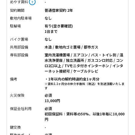
めやす賃料
-
？
契約期間
普通借家契約 2年
敷地内駐車場
なし
駐輪場
有り(空き要確認)
1台まで
バイク置場
なし
共用部設備
木造 / 敷地内ゴミ置場 / 都市ガス
専有部設備
室内洗濯機置場 / エアコン / バス・トイレ別 / 温
水洗浄便座 / 独立洗面所 / ガスコンロ対応 / コン
ロ2口以上 / TVモニタ付きインターホン / インタ
ーネット接続可 / ケーブルテレビ
備考
・1年以内の解約時違約金1ヶ月分
※賃料1.1ヶ月分の仲介手数料（税込）を別途頂戴いたしま
す
火災保険
必須
13,000円
保証会社利用
必須
初回保証料：賃料等の50%、以後1年毎に10,000
円
鍵交換
-
緊急サポート
必須