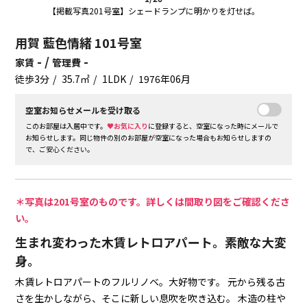
【掲載写真201号室】シェードランプに明かりを灯せば。
用賀 藍色情緒 101号室
- /
-
家賃
管理費
徒歩3分
35.7㎡
1LDK
1976年06月
空室お知らせメールを受け取る
このお部屋は入居中です。
♥お気に入り
に登録すると、空室になった時にメールで
お知らせします。同じ物件の別のお部屋が空室になった場合もお知らせしますの
で、ご安心ください。
＊写真は201号室のものです。詳しくは間取り図をご確認くださ
い。
生まれ変わった木賃レトロアパート。素敵な大変
身。
木賃レトロアパートのフルリノベ。大好物です。
元から残る古
さを生かしながら、そこに新しい息吹を吹き込む。
木造の柱や