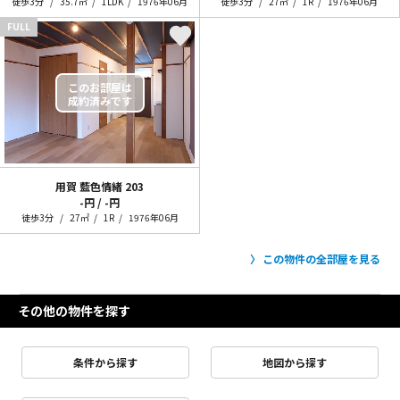
徒歩3分
35.7㎡
1LDK
1976年06月
徒歩3分
27㎡
1R
1976年06月
FULL
用賀 藍色情緒
203
-円 / -円
徒歩3分
27㎡
1R
1976年06月
この物件の全部屋を見る
その他の物件を探す
条件から探す
地図から探す