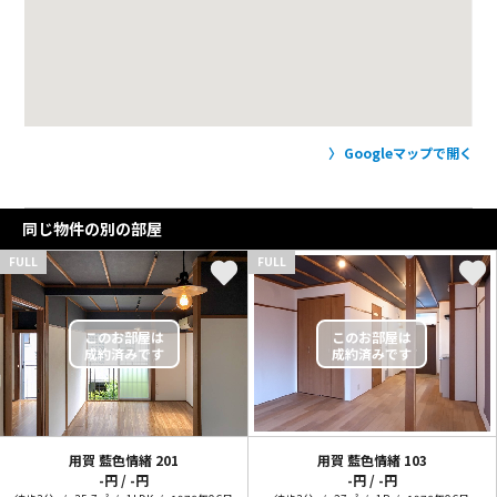
Googleマップで開く
同じ物件の別の部屋
FULL
FULL
用賀 藍色情緒
201
用賀 藍色情緒
103
-円 / -円
-円 / -円