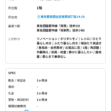
1階
所在階
東京都世田谷区用賀四丁目14-10
所在地
東急田園都市線「用賀」徒歩3分
最寄り駅
東急田園都市線「桜新町」徒歩14分
リノベーション
ホリダシモノ
レトロ
ひとり
こだわり
暮らし向き
ふたり暮らし向き
陽当たり良過ぎ
無垢床・自然素材
お風呂に窓
1階
角部屋
外観萌え
和風・和室
静かに暮らしたい
路地
裏
都心まで乗換なし
SPEC
敷金 / 保証金
1ヶ月分
償却
-
礼金
1ヶ月分
更新・再契約料
1ヶ月分
概算初期費用
-