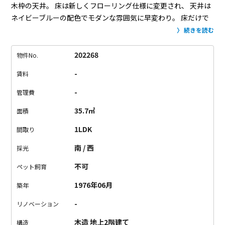
木枠の天井。
床は新しくフローリング仕様に変更され、
天井は
ネイビーブルーの配色でモダンな雰囲気に早変わり。
床だけで
なく、天井の仕様でお部屋の雰囲気ってかなり違いますね。
窓
続きを読む
は古いままですが、陽当たりや風通しは充分確保。
お風呂のバ
スタブが小さめですが、
水周りは全て新しく新設されているの
202268
物件No.
で、設備面も文句無し。
シェードランプに明かりが灯れば、
和
-
賃料
み空間でのお家時間の始まり始まり。。。
用賀駅から徒歩3分の
好立地。
駅からの道中は大型スーパーやドラッグストアが丁度
-
管理費
いい具合にあるので、生活利便性は相当良いです。
レトロさと
35.7㎡
面積
居住性の共存。
古き良き雰囲気を大事にしたい貴方へ。
1LDK
間取り
南 / 西
採光
不可
ペット飼育
1976年06月
築年
-
リノベーション
木造 地上2階建て
構造