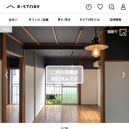
住まい
オフィス
/
店舗
貸す
/
売る
R-STORE
とは
採用情報
FULL
間取り
〈
〉
1/20