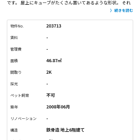
です。
屋上にキューブがたくさん置いてあるような形状。
それ
ぞれのお部屋の独立性が高く、お部屋の中に入ると、なんだか
続きを読む
箱（部屋）ごと中に浮いているような感覚にも。
というのも、
今回ご紹介するお部屋、リビング部分が驚きの天井の高さ！
圧
203713
物件No.
倒的な天井の高さのせいか、不思議な感覚に。
比較対象がない
-
賃料
とわかりづらいですが、写真の扉とのサイズを比較して頂くと
わかるかと。。
とにかく高いんです。
キッチンは奥まった位置
-
管理費
にあるので電気をつけないと暗いです。
が、駅徒歩3分、商店街
46.87㎡
面積
内のマンション。
外食好きな方にはもってこいな立地。
もちろ
ん自炊派の方でもちゃんと料理ができる広さはありますのでご
2K
間取り
安心を！
スーパーに八百屋に飲み屋に古着屋。なんでも揃う高
-
採光
円寺。
ちょっと奇抜なお部屋に住んじゃってもアリかも、と思
わせる街かもしれません。
何より、駅近ってやっぱり便利！
※
不可
ペット飼育
保証会社利用必須
2008年06月
築年
-
リノベーション
鉄骨造 地上6階建て
構造