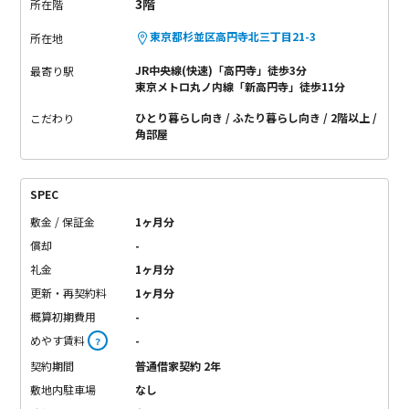
3階
所在階
東京都杉並区高円寺北三丁目21-3
所在地
JR中央線(快速)「高円寺」徒歩3分
最寄り駅
東京メトロ丸ノ内線「新高円寺」徒歩11分
ひとり暮らし向き
ふたり暮らし向き
2階以上
こだわり
角部屋
SPEC
敷金 / 保証金
1ヶ月分
償却
-
礼金
1ヶ月分
更新・再契約料
1ヶ月分
概算初期費用
-
めやす賃料
-
？
契約期間
普通借家契約 2年
敷地内駐車場
なし