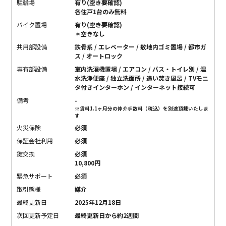
駐輪場
有り(空き要確認)
各住戸1台のみ無料
バイク置場
有り(空き要確認)
＊空きなし
共用部設備
鉄骨系 / エレベーター / 敷地内ゴミ置場 / 都市ガ
ス / オートロック
専有部設備
室内洗濯機置場 / エアコン / バス・トイレ別 / 温
水洗浄便座 / 独立洗面所 / 追い焚き風呂 / TVモニ
タ付きインターホン / インターネット接続可
備考
-
※賃料1.1ヶ月分の仲介手数料（税込）を別途頂戴いたしま
す
火災保険
必須
保証会社利用
必須
鍵交換
必須
10,800円
緊急サポート
必須
取引態様
媒介
最終更新日
2025年12月18日
次回更新予定日
最終更新日から約2週間