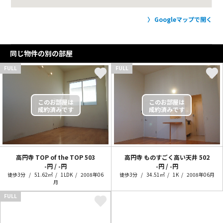
Googleマップで開く
同じ物件の別の部屋
FULL
FULL
高円寺 TOP of the TOP
503
高円寺 ものすごく高い天井
502
-円 / -円
-円 / -円
徒歩3分
51.62㎡
1LDK
2008年06
徒歩3分
34.51㎡
1K
2008年06月
月
FULL