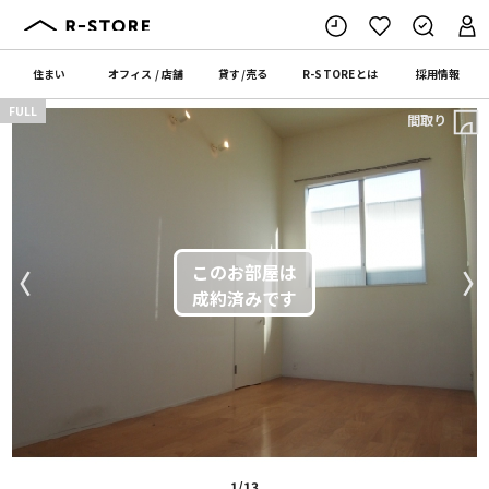
住まい
オフィス
/
店舗
貸す
/
売る
R-STORE
とは
採用情報
FULL
間取り
〈
〉
1/13