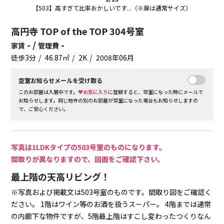
【503】高すぎて比率おかしいです...（※扉は通常サイズ）
高円寺 TOP of the TOP 304号室
- /
-
家賃
管理費
徒歩3分
46.87㎡
2K
2008年06月
空室お知らせメールを受け取る
このお部屋は入居中です。
♥お気に入り
に登録すると、空室になった時にメールで
お知らせします。同じ物件の別のお部屋が空室になった場合もお知らせしますの
で、ご安心ください。
写真は1LDKタイプの503号室のものになります。
間取りが異なりますので、図面をご確認下さい。
最上階の天高リビング！
※写真および掲載文は503号室のものです。間取り図をご確認く
ださい。
1階はワイン等のお酒を扱うスーパー。
4階までは通常
の内廊下な物件ですが、5階最上階はすこし変わったつくりなん