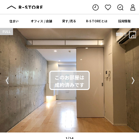
住まい
オフィス
/
店舗
貸す
/
売る
R-STORE
とは
採用情報
FULL
間取り
〈
〉
1/14