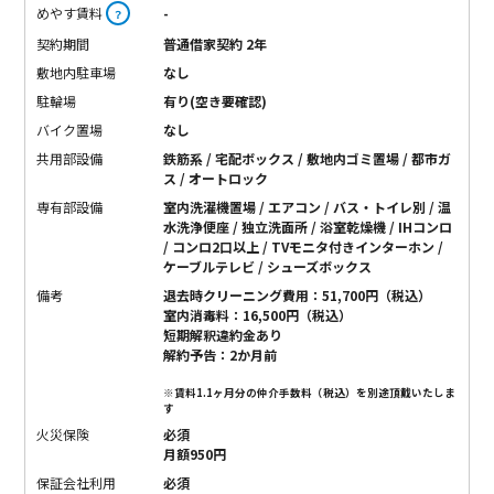
めやす賃料
-
？
契約期間
普通借家契約 2年
敷地内駐車場
なし
駐輪場
有り(空き要確認)
バイク置場
なし
共用部設備
鉄筋系 / 宅配ボックス / 敷地内ゴミ置場 / 都市ガ
ス / オートロック
専有部設備
室内洗濯機置場 / エアコン / バス・トイレ別 / 温
水洗浄便座 / 独立洗面所 / 浴室乾燥機 / IHコンロ
/ コンロ2口以上 / TVモニタ付きインターホン /
ケーブルテレビ / シューズボックス
備考
退去時クリーニング費用：51,700円（税込）
室内消毒料：16,500円（税込）
短期解釈違約金あり
解約予告：2か月前
※賃料1.1ヶ月分の仲介手数料（税込）を別途頂戴いたしま
す
火災保険
必須
月額950円
保証会社利用
必須