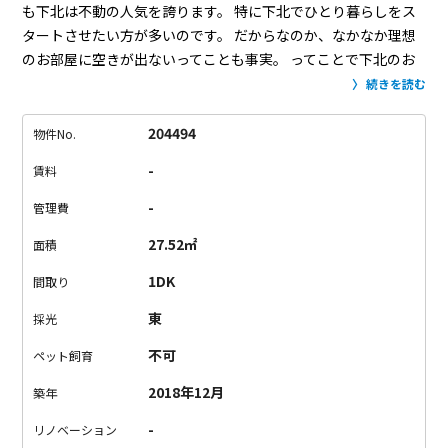
も下北は不動の人気を誇ります。
特に下北でひとり暮らしをス
タートさせたい方が多いのです。
だからなのか、なかなか理想
のお部屋に空きが出ないってことも事実。
ってことで下北のお
隣「世田谷代田」はいかがですか?
歩くのが好きな方なら、下北
続きを読む
まで何とか歩けると言っていいでしょう。
自転車があれば余裕
です。
だからちょっとだけ、エリアを広げてこのお部屋も見に
204494
物件No.
来て欲しい。
新築ピカピカで設備も申し分なし。
様々な間取り
-
賃料
がありますが、こちらのお部屋は専用ポーチを開けお部屋へ。
「気軽にどうぞ〜」っと言った感じです。
表記では地下です
-
管理費
が、道路沿いにあるので実際は1階です。
コンクリート打ちっ放
27.52㎡
面積
しのおしゃれなデザイナーズマンション。
ぜひご内覧下さい。
1DK
間取り
東
採光
不可
ペット飼育
2018年12月
築年
-
リノベーション