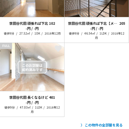
世田谷代田 頑張れば下北
102
世田谷代田 頑張れば下北【メゾネット】
205
-円 / -円
-円 / -円
徒歩9分
27.52㎡
1DK
2018年12月
徒歩9分
46.54㎡
1LDK
2018年12
月
FULL
世田谷代田 長くなるけど
401
-円 / -円
徒歩9分
47.03㎡
1LDK
2018年12
月
この物件の全部屋を見る