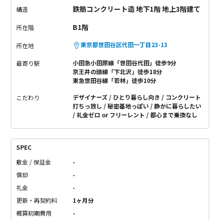
鉄筋コンクリート造 地下1階 地上3階建て
構造
B1階
所在階
東京都世田谷区代田一丁目23-13
所在地
小田急小田原線「世田谷代田」徒歩9分
最寄り駅
京王井の頭線「下北沢」徒歩18分
東急世田谷線「若林」徒歩10分
デザイナーズ
ひとり暮らし向き
コンクリート
こだわり
打ちっ放し
秘密基地っぽい
静かに暮らしたい
礼金ゼロ or フリーレント
都心まで乗換なし
SPEC
敷金 / 保証金
-
償却
-
礼金
-
更新・再契約料
1ヶ月分
概算初期費用
-