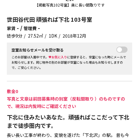
【掲載写真102号室】奥に長い間取りです
世田谷代田 頑張れば下北 103号室
- /
-
家賃
管理費
徒歩9分
27.52㎡
1DK
2018年12月
空室お知らせメールを受け取る
このお部屋は入居中です。
♥お気に入り
に登録すると、空室になった時にメールで
お知らせします。同じ物件の別のお部屋が空室になった場合もお知らせしますの
で、ご安心ください。
敷金0
写真と文章は前回募集時の別室（反転間取り ）のものですの
で、現況は内覧時にご確認ください
下北に住みたいあなた。頑張ればここだって下北
まで徒歩圏内です。
長い長い工事が終わり、変貌を遂げた「下北沢」の駅。
昔も今