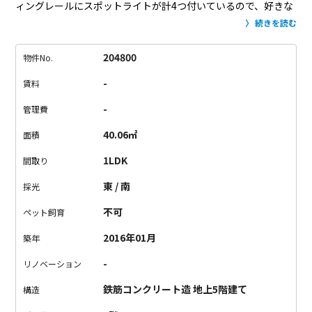
ィングレールにスポットライトが計4つ付いているので、好きな
位置へ動かす事が出来ます。
シューズボックスも収納も大容
続きを読む
量。
さ・ら・に…
一戸に一つ、小さめですが敷地内トランクル
ームが 無 料 で付いてきます！
そして5Fには時間単位で借りら
204800
物件No.
れる共有コミュニティスペースもあります。
こちらもなんと無
-
賃料
料です！（予約制）
人気物件のため、次の募集はいつになるや
ら。。
気になる方はお早めにお問い合わせください。
-
管理費
40.06㎡
面積
1LDK
間取り
東 / 南
採光
不可
ペット飼育
2016年01月
築年
-
リノベーション
鉄筋コンクリート造 地上5階建て
構造