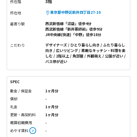
3階
所在階
東京都中野区新井四丁目27-10
所在地
西武新宿線「沼袋」徒歩4分
最寄り駅
西武新宿線「新井薬師前」徒歩9分
JR中央線(快速)「中野」徒歩18分
デザイナーズ
ひとり暮らし向き
ふたり暮らし
こだわり
向き
広いリビング
素敵なキッチン・料理を楽
しむ
2階以上
角部屋
外観萌え
公園が近い
バス停が近い
SPEC
敷金 / 保証金
1ヶ月分
償却
-
礼金
1ヶ月分
更新・再契約料
1ヶ月分
概算初期費用
-
めやす賃料
-
？