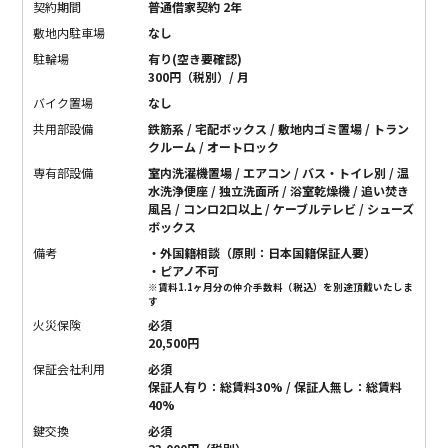
契約期間
普通借家契約 2年
敷地内駐車場
なし
駐輪場
有り(空き要確認)
300円（税別）/ 月
バイク置場
なし
共用部設備
鉄筋系 / 宅配ボックス / 敷地内ゴミ置場 / トラン
クルーム / オートロック
専有部設備
室内洗濯機置場 / エアコン / バス・トイレ別 / 温
水洗浄便座 / 独立洗面所 / 浴室乾燥機 / 追い焚き
風呂 / コンロ2口以上 / ケーブルテレビ / シューズ
ボックス
備考
・外国籍相談（原則：日本国籍保証人要）
・ピアノ不可
※賃料1.1ヶ月分の仲介手数料（税込）を別途頂戴いたしま
す
火災保険
必須
20,500円
保証会社利用
必須
保証人有り：総賃料30% / 保証人無し：総賃料
40%
鍵交換
必須