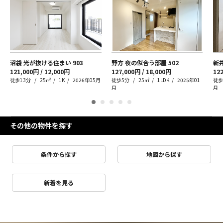
沼袋 光が抜ける住まい
903
野方 夜の似合う部屋
502
新
121,000円 / 12,000円
127,000円 / 18,000円
122
徒歩13分
25㎡
1K
2026年05月
徒歩5分
25㎡
1LDK
2025年01
徒歩
月
月
その他の物件を探す
条件から探す
地図から探す
新着を見る