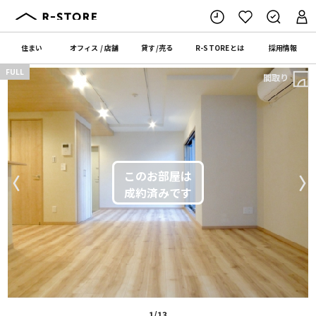
住まい
オフィス
/
店舗
貸す
/
売る
R-STORE
とは
採用情報
FULL
間取り
〈
〉
1/13