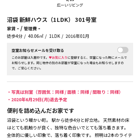
広ーいリビング
沼袋 新鮮ハウス（1LDK） 301号室
- /
-
家賃
管理費
徒歩4分
40.06㎡
1LDK
2016年01月
空室お知らせメールを受け取る
このお部屋は入居中です。
♥お気に入り
に登録すると、空室になった時にメールで
お知らせします。同じ物件の別のお部屋が空室になった場合もお知らせしますの
で、ご安心ください。
・写真は別室（雰囲気：同様 / 面積：同様 / 間取り：同様）
・2020年6月29日(月)退去予定
便利を詰め込んだお家です
沼袋という暖かい町。
駅から徒歩4分と好立地。
天然素材の床
はとても肌触りが良く、独特な色合いでとても落ち着きます。
全体的に優しい印象で、落ち着く印象です。
照明は2本のライテ