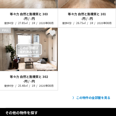
等々力 自然と無機質と
303
等々力 自然と無機質と
101
-円 / -円
-円 / -円
徒歩4分
27.85㎡
1R
2020年08月
徒歩4分
26.75㎡
1R
2020年08月
FULL
等々力 自然と無機質と
302
-円 / -円
徒歩4分
25.48㎡
1R
2020年08月
この物件の全部屋を見る
その他の物件を探す