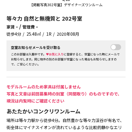
【掲載写真302号室】デザイナーズワンルーム
等々力 自然と無機質と 202号室
- /
-
家賃
管理費
徒歩4分
25.48㎡
1R
2020年08月
空室お知らせメールを受け取る
このお部屋は入居中です。
♥お気に入り
に登録すると、空室になった時にメールで
お知らせします。同じ物件の別のお部屋が空室になった場合もお知らせしますの
で、ご安心ください。
モデルルームのため家具は付属しません
写真と文章は前回募集時の別室（同間取り）のものですので、
現況は内覧時にご確認ください
あたたかいコンクリワンルーム
場所は等々力駅から徒歩4分。自然豊かな等々力渓谷が有名で、
街全体にマイナスイオンが流れているような比較的静かなエリ