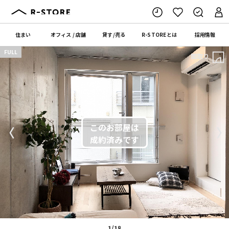
住まい
オフィス
/
店舗
貸す
/
売る
R-STORE
とは
採用情報
FULL
間取り
〈
〉
1/18