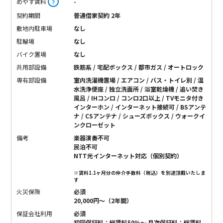
めやす賃料
-
？
契約期間
普通借家契約 2年
敷地内駐車場
なし
駐輪場
なし
バイク置場
なし
共用部設備
鉄筋系 / 宅配ボックス / 都市ガス / オートロック
専有部設備
室内洗濯機置場 / エアコン / バス・トイレ別 / 温
水洗浄便座 / 独立洗面所 / 浴室乾燥機 / 追い焚き
風呂 / IHコンロ / コンロ2口以上 / TVモニタ付き
インターホン / インターネット接続可 / BSアンテ
ナ / CSアンテナ / シューズボックス / ウォークイ
ンクローゼット
備考
楽器演奏不可
民泊不可
NTT光インターネット対応（個別契約）
※賃料1.1ヶ月分の仲介手数料（税込）を別途頂戴いたしま
す
火災保険
必須
20,000円〜（2年間）
保証会社利用
必須
初回保証料：総賃料50％〜 月次保証料：総賃料