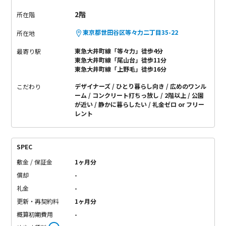
2階
所在階
東京都世田谷区等々力二丁目35-22
所在地
東急大井町線「等々力」徒歩4分
最寄り駅
東急大井町線「尾山台」徒歩11分
東急大井町線「上野毛」徒歩16分
デザイナーズ
ひとり暮らし向き
広めのワンル
こだわり
ーム
コンクリート打ちっ放し
2階以上
公園
が近い
静かに暮らしたい
礼金ゼロ or フリー
レント
SPEC
敷金 / 保証金
1ヶ月分
償却
-
礼金
-
更新・再契約料
1ヶ月分
概算初期費用
-