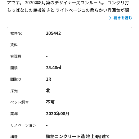
アです。
2020年8月築のデザイナーズワンルーム。
コンクリ打
ちっぱなしの無機質さと
ライトベージュの柔らかい雰囲気が調
和した空間です。
水回りやキッチンがぎゅっとコンパクトに
ま
続きを読む
とまっているので、お部屋は9.4帖と広々しています。
シンクは
縦型なので、溜め込みすぎると洗いづらいかも。
お料理をする
205442
物件No.
際には、調理スペースの拡充が必要ですね。
収納はウォークイ
-
賃料
ンクローゼットがあるので安心。
打ちっぱなし独特の冷たさが
いい意味でない
あたたかい雰囲気をまとったお部屋。
コンクリ
-
管理費
デザイナーズ初めて！って方も
このお部屋なら住みやすそうで
25.48㎡
面積
すよ。
1R
間取り
北
採光
不可
ペット飼育
2020年08月
築年
-
リノベーション
鉄筋コンクリート造 地上4階建て
構造