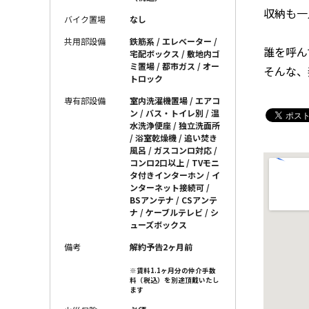
収納も一
バイク置場
なし
共用部設備
鉄筋系 / エレベーター /
誰を呼ん
宅配ボックス / 敷地内ゴ
ミ置場 / 都市ガス / オー
そんな、
トロック
専有部設備
室内洗濯機置場 / エアコ
ン / バス・トイレ別 / 温
水洗浄便座 / 独立洗面所
/ 浴室乾燥機 / 追い焚き
風呂 / ガスコンロ対応 /
コンロ2口以上 / TVモニ
タ付きインターホン / イ
ンターネット接続可 /
BSアンテナ / CSアンテ
ナ / ケーブルテレビ / シ
ューズボックス
備考
解約予告2ヶ月前
※賃料1.1ヶ月分の仲介手数
料（税込）を別途頂戴いたし
ます