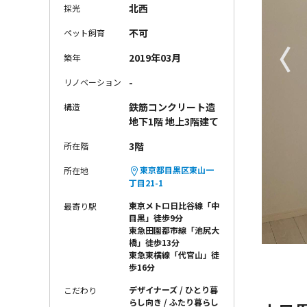
北西
採光
不可
ペット飼育
〈
2019年03月
築年
-
リノベーション
鉄筋コンクリート造
構造
地下1階 地上3階建て
3階
所在階
東京都目黒区東山一
所在地
丁目21-1
東京メトロ日比谷線「中
最寄り駅
目黒」徒歩9分
東急田園都市線「池尻大
橋」徒歩13分
東急東横線「代官山」徒
歩16分
デザイナーズ
ひとり暮
こだわり
らし向き
ふたり暮らし