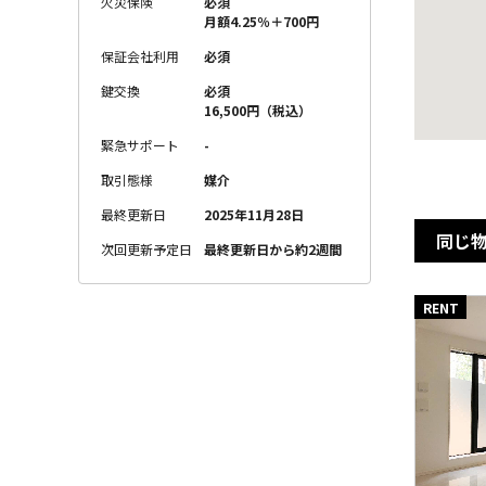
火災保険
必須
月額4.25％＋700円
保証会社利用
必須
鍵交換
必須
16,500円（税込）
緊急サポート
-
取引態様
媒介
最終更新日
2025年11月28日
同じ
次回更新予定日
最終更新日から約2週間
RENT