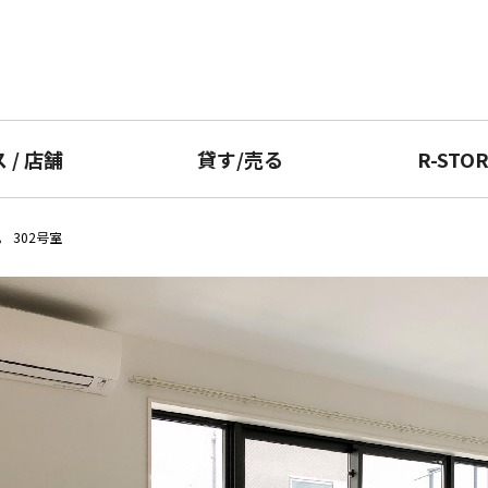
ス
/
店舗
貸す
/
売る
R-STO
 302号室