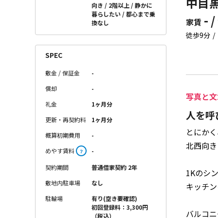
中目黒
向き
2階以上
静かに
暮らしたい
都心まで乗
- /
家賃
換なし
徒歩9分
SPEC
敷金 / 保証金
-
償却
-
写真と文
礼金
1ヶ月分
人を呼
更新・再契約料
1ヶ月分
とにかく
概算初期費用
-
北西向き
めやす賃料
-
？
契約期間
普通借家契約 2年
1Kのシ
敷地内駐車場
なし
キッチン
駐輪場
有り(空き要確認)
初回登録料：3,300円
バルコニ
（税込）