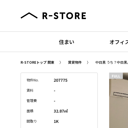
住まい
オフィ
R-STOREトップ 関東
賃貸物件
中目黒 うち？中目黒。
FULL
207775
物件No.
-
賃料
-
管理費
32.87㎡
面積
1K
間取り