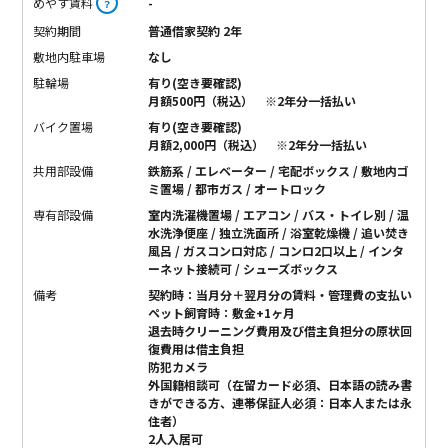
めやす賃料
-
？
契約期間
普通借家契約 2年
敷地内駐車場
なし
駐輪場
有り(空き要確認)
月額500円（税込） ※2年分一括払い
バイク置場
有り(空き要確認)
月額2,000円（税込） ※2年分一括払い
共用部設備
鉄筋系 / エレベーター / 宅配ボックス / 敷地内ゴ
ミ置場 / 都市ガス / オートロック
専有部設備
室内洗濯機置場 / エアコン / バス・トイレ別 / 温
水洗浄便座 / 独立洗面所 / 浴室乾燥機 / 追い焚き
風呂 / ガスコンロ対応 / コンロ2口以上 / インタ
ーネット接続可 / シューズボックス
備考
契約時：当月分＋翌月分の賃料・管理費の支払い
ペット飼育時：敷金+1ヶ月
退去時クリーニング費用及び借主負担分の原状回
復費用は借主負担
防犯カメラ
外国籍相談可（在留カード必須、日本語の読み書
きができる方、連帯保証人必須：日本人または永
住者）
2人入居可