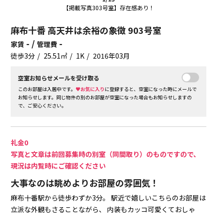
【掲載写真303号室】存在感あり！
麻布十番 高天井は余裕の象徴 903号室
- /
-
家賃
管理費
徒歩3分
25.51㎡
1K
2016年03月
空室お知らせメールを受け取る
このお部屋は入居中です。
♥お気に入り
に登録すると、空室になった時にメールで
お知らせします。同じ物件の別のお部屋が空室になった場合もお知らせしますの
で、ご安心ください。
礼金0
写真と文章は前回募集時の別室（同間取り）のものですので、
現況は内覧時にご確認ください
大事なのは眺めよりお部屋の雰囲気！
麻布十番駅から徒歩わずか3分。
駅近で嬉しいこちらのお部屋は
立派な外観もさることながら、
内装もカッコ可愛くておしゃ