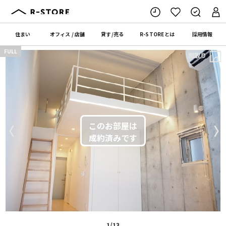
住まい
オフィス
/
店舗
貸す
/
売る
R-STORE
とは
採用情報
FULL
間取り
〈
〉
1/13