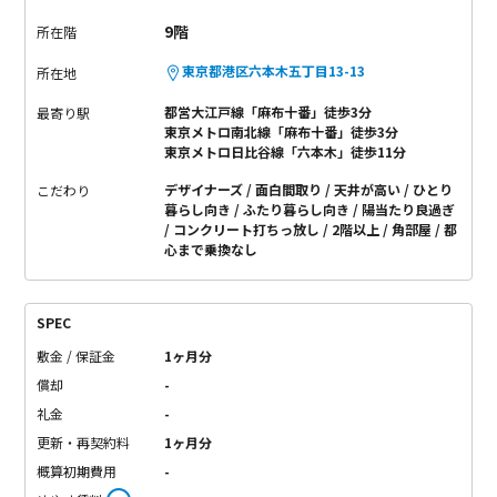
スペース。
洗面台、トイレ、お風呂は一まとまり。
お風呂は便
9階
所在階
利な追い焚き機能付きです。
クロゼットも一人暮らしには余裕
のなる大きさだと思います！
天井が高いとのびのびした気分に
東京都港区六本木五丁目13-13
所在地
なれますよねー
ロケーションもばっちりですし、駅からも近
都営大江戸線「麻布十番」徒歩3分
最寄り駅
い！
毎日ここに戻って来れるなんて、幸せです～
東京メトロ南北線「麻布十番」徒歩3分
東京メトロ日比谷線「六本木」徒歩11分
デザイナーズ
面白間取り
天井が高い
ひとり
こだわり
暮らし向き
ふたり暮らし向き
陽当たり良過ぎ
コンクリート打ちっ放し
2階以上
角部屋
都
心まで乗換なし
SPEC
敷金 / 保証金
1ヶ月分
償却
-
礼金
-
更新・再契約料
1ヶ月分
概算初期費用
-