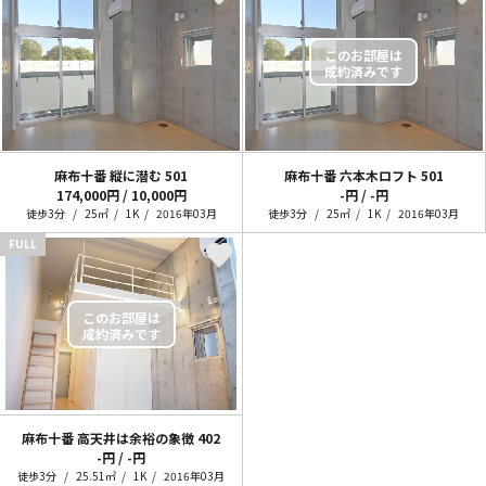
麻布十番 縦に潜む
501
麻布十番 六本木ロフト
501
174,000円 / 10,000円
-円 / -円
徒歩3分
25㎡
1K
2016年03月
徒歩3分
25㎡
1K
2016年03月
FULL
麻布十番 高天井は余裕の象徴
402
-円 / -円
徒歩3分
25.51㎡
1K
2016年03月