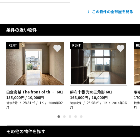
この物件の全部屋を見る
条件の近い物件
RENT
RENT
R
白金高輪 The front of the PARK
601
麻布十番 光の三角形
601
155,000円 / 10,000円
168,000円 / 10,000円
170
徒歩3分
28.31㎡
1K
2008年02
徒歩4分
25.98㎡
1K
2014年06
徒歩
月
月
月
その他の物件を探す