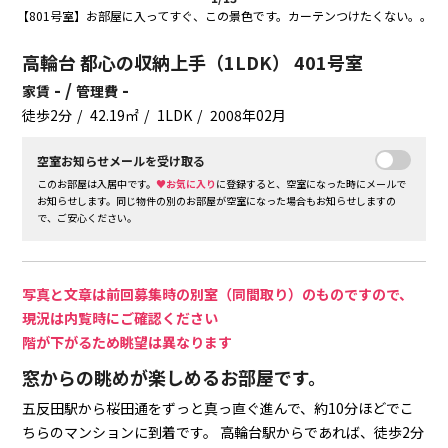
【801号室】お部屋に入ってすぐ、この景色です。カーテンつけたくない。。
高輪台 都心の収納上手（1LDK） 401号室
- /
-
家賃
管理費
徒歩2分
42.19㎡
1LDK
2008年02月
空室お知らせメールを受け取る
このお部屋は入居中です。
♥お気に入り
に登録すると、空室になった時にメールで
お知らせします。同じ物件の別のお部屋が空室になった場合もお知らせしますの
で、ご安心ください。
写真と文章は前回募集時の別室（同間取り）のものですので、
現況は内覧時にご確認ください
階が下がるため眺望は異なります
窓からの眺めが楽しめるお部屋です。
五反田駅から桜田通をずっと真っ直ぐ進んで、約10分ほどでこ
ちらのマンションに到着です。
高輪台駅からであれば、徒歩2分