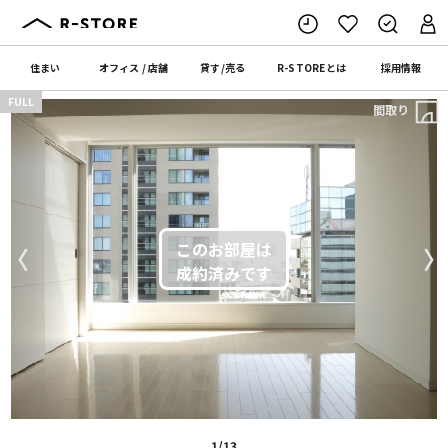
住まい
オフィス
/
店舗
貸す
/
売る
R-STORE
とは
採用情報
FULL
間取り
〈
〉
1/13