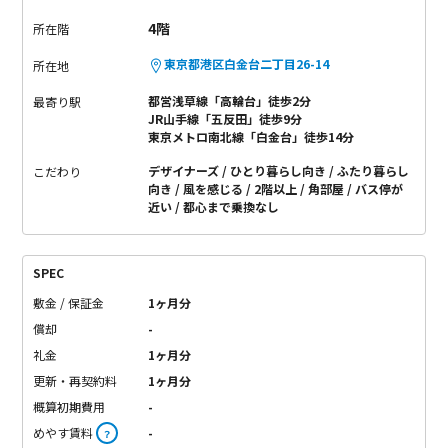
4階
所在階
東京都港区白金台二丁目26-14
所在地
都営浅草線「高輪台」徒歩2分
最寄り駅
JR山手線「五反田」徒歩9分
東京メトロ南北線「白金台」徒歩14分
デザイナーズ
ひとり暮らし向き
ふたり暮らし
こだわり
向き
風を感じる
2階以上
角部屋
バス停が
近い
都心まで乗換なし
SPEC
敷金 / 保証金
1ヶ月分
償却
-
礼金
1ヶ月分
更新・再契約料
1ヶ月分
概算初期費用
-
めやす賃料
-
？