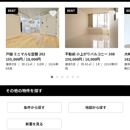
RENT
RENT
R
戸越 ミニマルな空間
202
不動前 小上がりバルコニー
308
大
155,000円 / 18,000円
150,000円 / 10,000円
162
徒歩3分
30.11㎡
1LDK
2026年
徒歩5分
30.41㎡
1K
2010年03
徒歩
04月
月
年0
その他の物件を探す
条件から探す
地図から探す
新着を見る