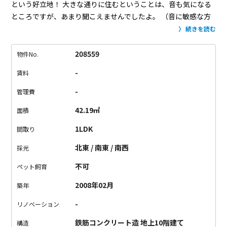
という好立地！
大きな通りに住むということは、音も気になる
ところですが、あまり聞こえませんでしたよ。
（音に敏感な方
は現地でご確認いただくことをオススメします）
8.5.帖と6帖の
続きを読む
お部屋はスライド式ドアで仕切って利用可能。
二人暮らしであ
れば、玄関から入るドアも別々なので、生活空間を分けること
208559
物件No.
ができますね。
さぁ、ここからかっこいい新生活始めましょ
-
賃料
う！
-
管理費
42.19㎡
面積
1LDK
間取り
北東 / 南東 / 南西
採光
不可
ペット飼育
2008年02月
築年
-
リノベーション
鉄筋コンクリート造 地上10階建て
構造