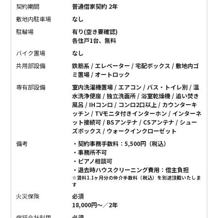
契約期間
普通借家契約 2年
敷地内駐車場
なし
駐輪場
有り(空き要確認)
各住戸1台、無料
バイク置場
なし
共用部設備
鉄筋系 / エレベーター / 宅配ボックス / 敷地内ゴ
ミ置場 / オートロック
専有部設備
室内洗濯機置場 / エアコン / バス・トイレ別 / 温
水洗浄便座 / 独立洗面所 / 浴室乾燥機 / 追い焚き
風呂 / IHコンロ / コンロ2口以上 / カウンターキ
ッチン / TVモニタ付きインターホン / インターネ
ット接続可 / BSアンテナ / CSアンテナ / シュー
ズボックス / ウォークインクローゼット
備考
・契約事務手数料：5,500円（税込）
・事務所不可
・ピアノ相談可
・退去時ハウスクリーニング費用：借主負担
※賃料1.1ヶ月分の仲介手数料（税込）を別途頂戴いたしま
す
火災保険
必須
18,000円〜／2年
保証会社利用
必須