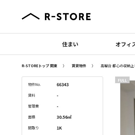
住まい
オフィ
R-STOREトップ 関東
賃貸物件
高輪台 都心の収納上手
FULL
66343
物件No.
-
賃料
-
管理費
30.56㎡
面積
1K
間取り