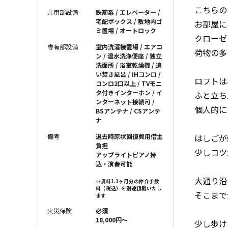
こちらの
共用部設備
鉄筋系 / エレベーター /
宅配ボックス / 敷地内ゴ
お部屋に
ミ置場 / オートロック
クローゼ
専有部設備
室内洗濯機置場 / エアコ
荷物の多
ン / 温水洗浄便座 / 独立
洗面所 / 浴室乾燥機 / 追
い焚き風呂 / IHコンロ /
ロフトは
コンロ2口以上 / TVモニ
タ付きインターホン / イ
ふと立ち
ンターネット接続可 /
個人的に
BSアンテナ / CSアンテ
ナ
はしごが
備考
退去時原状回復費用借主
負担
少しコツ
アップライトピアノ持
込・演奏可能
大通り沿
※賃料1.1ヶ月分の仲介手数
料（税込）を別途頂戴いたし
そこまで
ます
火災保険
必須
18,000円〜
少し歩け