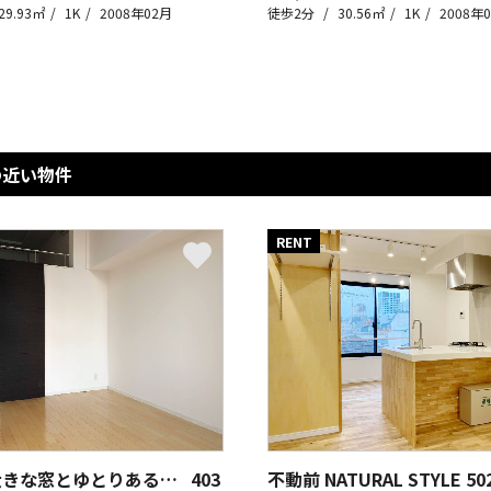
29.93㎡
1K
2008年02月
徒歩2分
30.56㎡
1K
2008年
の近い物件
RENT
白金台 大きな窓とゆとりある暮らし
403
不動前 NATURAL STYLE
50