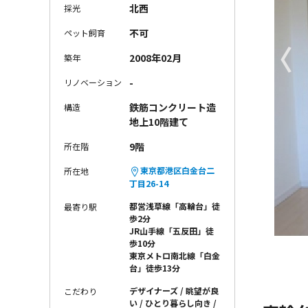
北西
採光
不可
ペット飼育
〈
2008年02月
築年
-
リノベーション
鉄筋コンクリート造
構造
地上10階建て
9階
所在階
東京都港区白金台二
所在地
丁目26-14
都営浅草線「高輪台」徒
最寄り駅
歩2分
JR山手線「五反田」徒
歩10分
東京メトロ南北線「白金
台」徒歩13分
デザイナーズ
眺望が良
こだわり
い
ひとり暮らし向き