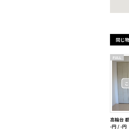
同じ
FULL
-円 / -円