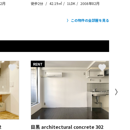
02月
徒歩2分
42.19㎡
1LDK
2008年02月
この物件の全部屋を見る
RENT
RE
〉
2
目黒 architectural concrete
302