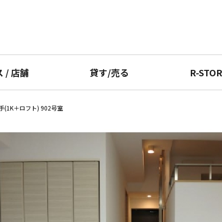
ス
/
店舗
貸す
/
売る
R-STO
(1K＋ロフト) 902号室