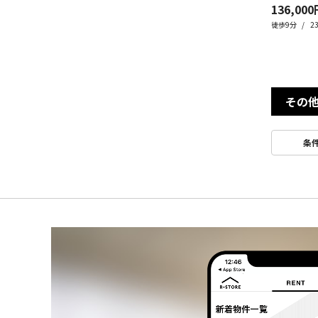
136,000
徒歩9分
2
その
条