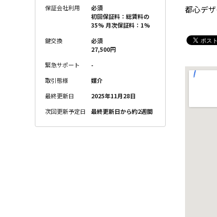
都心デザ
保証会社利用
必須
初回保証料：総賃料の
35% 月次保証料：1%
鍵交換
必須
27,500円
緊急サポート
-
取引態様
媒介
最終更新日
2025年11月28日
次回更新予定日
最終更新日から約2週間