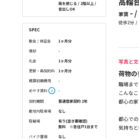
高輪台
風を感じる
2階以上
音出しOK
- /
家賃
徒歩2分
SPEC
敷金 / 保証金
1ヶ月分
償却
-
写真と文
礼金
1ヶ月分
更新・再契約料
1ヶ月分
荷物の
概算初期費用
-
職場まで
めやす賃料
-
？
こんなこ
都心の家
契約期間
普通借家契約 2年
敷地内駐車場
なし
都心での
駐輪場
有り(空き要確認)
気持ちと
無料 ※各住戸1台まで
バイク置場
なし