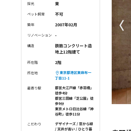
東
採光
不可
ペット飼育
〈
2007年02月
築年
-
リノベーション
鉄筋コンクリート造
構造
地上12階建て
2階
所在階
東京都港区東麻布一
所在地
丁目11-1
都営大江戸線「赤羽橋」
最寄り駅
徒歩4分
都営三田線「芝公園」徒
歩9分
東京メトロ日比谷線「神
谷町」徒歩11分
デザイナーズ
窓から緑
こだわり
天井が高い
ひとり暮