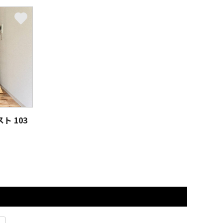
スト
103