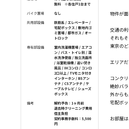
無料 ※各住戸1台まで
物件が面
バイク置場
なし
共用部設備
鉄筋系 / エレベーター /
宅配ボックス / 敷地内ゴ
交通の利
ミ置場 / 都市ガス / オー
それもそ
トロック
東京のど
専有部設備
室内洗濯機置場 / エアコ
ン / バス・トイレ別 / 温
水洗浄便座 / 独立洗面所
エリアだ
/ 浴室乾燥機 / 追い焚き
風呂 / IHコンロ / コンロ
2口以上 / TVモニタ付き
コンクリ
インターホン / BSアン
テナ / CSアンテナ / ケ
絶妙バラ
ーブルテレビ / シューズ
外からも
ボックス
宅配ボッ
備考
解約予告：1ヶ月前
退去時クリーニング費用
借主負担
お部屋は
契約事務手数料：5,500
円