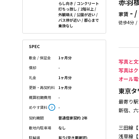
赤羽橋
らし向き
コンクリート
打ちっ放し
2階以上
- /
家賃
外観萌え
公園が近い
バス停が近い
都心まで
徒歩4分
乗換なし
SPEC
敷金 / 保証金
1ヶ月分
写真と文
償却
-
写真はク
礼金
1ヶ月分
オール電
更新・再契約料
1ヶ月分
東京タ
概算初期費用
-
最寄り駅
めやす賃料
-
？
新宿、六
契約期間
普通借家契約 2年
三田線【
敷地内駐車場
なし
浅草線【
駐輪場
有り(空き要確認)