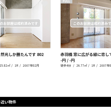
FULL
自然光しか勝たんです
802
赤羽橋 窓に広がる緑に恋し
-円 / -円
25.82㎡
1R
2007年02月
徒歩4分
26.77㎡
1R
2007年
の近い物件