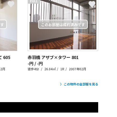
FULL
て
605
赤羽橋 アザブ×タワー
801
-円 / -円
02月
徒歩4分
26.04㎡
1R
2007年02月
この物件の全部屋を見る