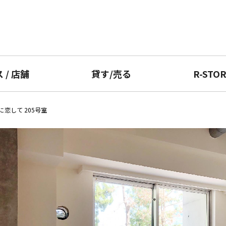
ス
/
店舗
貸す
/
売る
R-STO
恋して 205号室