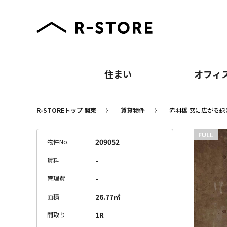
住まい
オフィ
R-STOREトップ 関東
賃貸物件
赤羽橋 窓に広がる緑に
FULL
209052
物件No.
-
賃料
-
管理費
26.77㎡
面積
1R
間取り