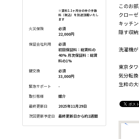
このお部
※賃料1.1ヶ月分の仲介手数
クローゼ
料（税込）を別途頂戴いたし
ます
キッチン
火災保険
必須
隠す収納
22,000円
保証会社利用
必須
洗濯機が
初回保証料：総賃料の
40% 月次保証料：総賃
料の1%
東京タワ
鍵交換
必須
気分転換
33,000円
生粋の大
緊急サポート
-
取引態様
媒介
最終更新日
2025年11月29日
次回更新予定日
最終更新日から約2週間