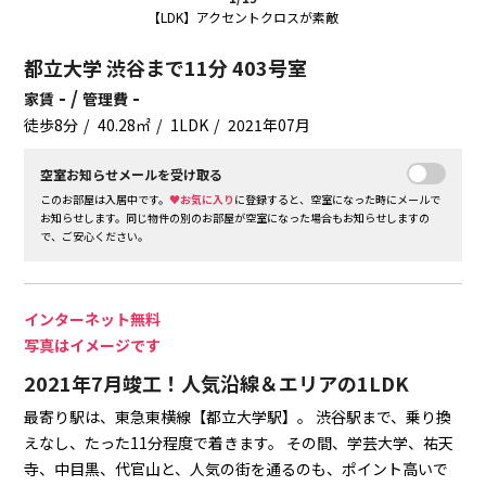
【LDK】アクセントクロスが素敵
都立大学 渋谷まで11分 403号室
- /
-
家賃
管理費
徒歩8分
40.28㎡
1LDK
2021年07月
空室お知らせメールを受け取る
このお部屋は入居中です。
♥お気に入り
に登録すると、空室になった時にメールで
お知らせします。同じ物件の別のお部屋が空室になった場合もお知らせしますの
で、ご安心ください。
インターネット無料
写真はイメージです
2021年7月竣工！人気沿線＆エリアの1LDK
最寄り駅は、東急東横線【都立大学駅】。
渋谷駅まで、乗り換
えなし、たった11分程度で着きます。
その間、学芸大学、祐天
寺、中目黒、代官山と、人気の街を通るのも、ポイント高いで