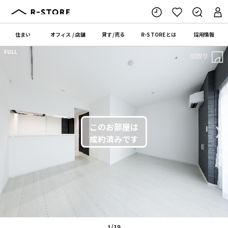
住まい
オフィス
/
店舗
貸す
/
売る
R-STORE
とは
採用情報
FULL
間取り
〈
〉
1/19