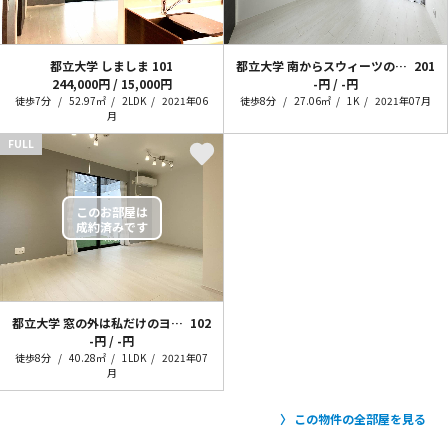
都立大学 しましま
101
都立大学 南からスウィーツの香り
201
244,000円 / 15,000円
-円 / -円
徒歩7分
52.97㎡
2LDK
2021年06
徒歩8分
27.06㎡
1K
2021年07月
月
FULL
都立大学 窓の外は私だけのヨガスタジオ
102
-円 / -円
徒歩8分
40.28㎡
1LDK
2021年07
月
この物件の全部屋を見る