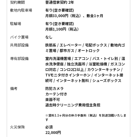
契約期間
普通借家契約 2年
敷地内駐車場
有り(空き要確認)
月額33,000円（税込）、敷金1ヶ月
駐輪場
有り(空き要確認)
月額1,100円（税込）
バイク置場
なし
共用部設備
鉄筋系 / エレベーター / 宅配ボックス / 敷地内ゴ
ミ置場 / 都市ガス / オートロック
専有部設備
室内洗濯機置場 / エアコン / バス・トイレ別 / 温
水洗浄便座 / 独立洗面所 / 浴室乾燥機 / ガスコン
ロ対応 / コンロ2口以上 / カウンターキッチン /
TVモニタ付きインターホン / インターネット接
続可 / インターネット無料 / シューズボックス
備考
防犯カメラ
カーテン付き
楽器不可
退去時クリーニング費用借主負担
※賃料1.1ヶ月分の仲介手数料（税込）を別途頂戴いたしま
す
火災保険
必須
22,000円