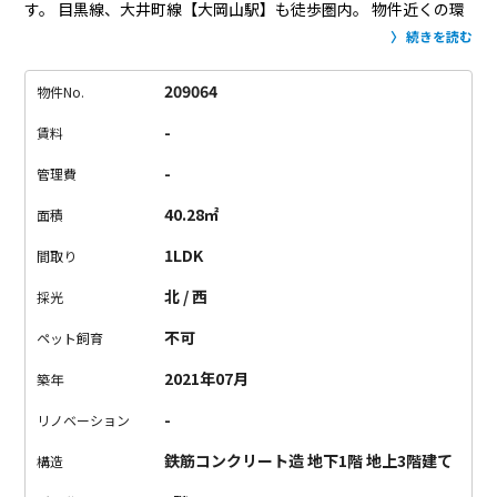
す。
目黒線、大井町線【大岡山駅】も徒歩圏内。
物件近くの環
七通りには、大森操車所～新代田駅前、
碑さくら通りには、目
続きを読む
黒駅前～大岡山小学校前を結ぶバスも通っています。
お部屋
は、1LDKタイプ。
リビング・ダイニング・キッチンは、北側に
209064
物件No.
窓。
お部屋が白っぽいことも相まってか、明るい印象です。
カ
-
賃料
ウンターキッチンは、（居間から）生活感を隠しながら、
一体
感もあるので、お料理を作る方にも待ってる方にもうれしいつ
-
管理費
くり。
クローゼットがあるベッドルームは、西側に窓がありま
40.28㎡
面積
す。
ベッドルームと言いましたが、勉強や趣味に集中するお部
屋にしたり、
お洋服が多い方は贅沢にウォークインクローゼッ
1LDK
間取り
トにしたり。
その場合は、居間にソファベッドを配置すると良
北 / 西
採光
いと思います。
LDKに＋1部屋あるだけで、自分をもっと高めら
れそう！
外観もですが、お部屋も、高級感があり、気分を上げ
不可
ペット飼育
てくれそう。
そして何より、仕事も遊びも充実間違いなし！な
2021年07月
築年
エリア、要チェックです！
-
リノベーション
鉄筋コンクリート造 地下1階 地上3階建て
構造