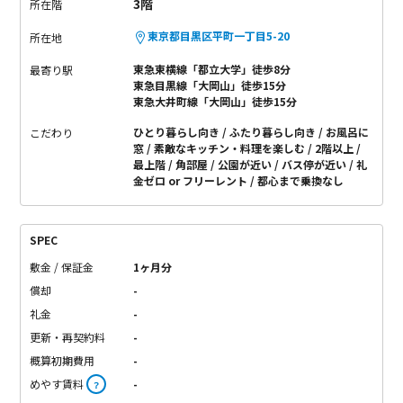
3階
所在階
東京都目黒区平町一丁目5-20
所在地
東急東横線「都立大学」徒歩8分
最寄り駅
東急目黒線「大岡山」徒歩15分
東急大井町線「大岡山」徒歩15分
ひとり暮らし向き
ふたり暮らし向き
お風呂に
こだわり
窓
素敵なキッチン・料理を楽しむ
2階以上
最上階
角部屋
公園が近い
バス停が近い
礼
金ゼロ or フリーレント
都心まで乗換なし
SPEC
敷金 / 保証金
1ヶ月分
償却
-
礼金
-
更新・再契約料
-
概算初期費用
-
めやす賃料
-
？