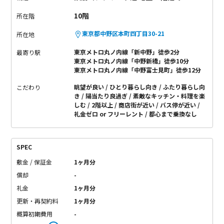
朝の支度も手間取りません。
水回りだって文句無し。
グレー系
10階
所在階
の落ち着いた色味でまとめられていて汚れも気になりにくいデ
ザインです。
あ〜良いなぁ。このお部屋。
新宿を一望できるお
東京都中野区本町四丁目30-21
所在地
部屋で、住環境も快適なホテルライクな生活を送りませんか？
東京メトロ丸ノ内線「新中野」徒歩2分
最寄り駅
東京メトロ丸ノ内線「中野新橋」徒歩10分
東京メトロ丸ノ内線「中野富士見町」徒歩12分
眺望が良い
ひとり暮らし向き
ふたり暮らし向
こだわり
き
陽当たり良過ぎ
素敵なキッチン・料理を楽
しむ
2階以上
商店街が近い
バス停が近い
礼金ゼロ or フリーレント
都心まで乗換なし
SPEC
敷金 / 保証金
1ヶ月分
償却
-
礼金
1ヶ月分
更新・再契約料
1ヶ月分
概算初期費用
-