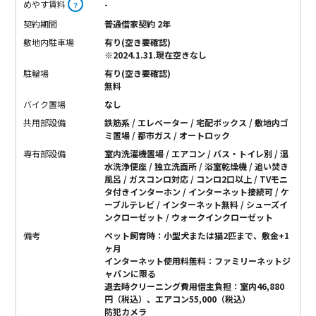
めやす賃料
-
？
契約期間
普通借家契約 2年
敷地内駐車場
有り(空き要確認)
※2024.1.31.現在空きなし
駐輪場
有り(空き要確認)
無料
バイク置場
なし
共用部設備
鉄筋系 / エレベーター / 宅配ボックス / 敷地内ゴ
ミ置場 / 都市ガス / オートロック
専有部設備
室内洗濯機置場 / エアコン / バス・トイレ別 / 温
水洗浄便座 / 独立洗面所 / 浴室乾燥機 / 追い焚き
風呂 / ガスコンロ対応 / コンロ2口以上 / TVモニ
タ付きインターホン / インターネット接続可 / ケ
ーブルテレビ / インターネット無料 / シューズイ
ンクローゼット / ウォークインクローゼット
備考
ペット飼育時：小型犬または猫2匹まで、敷金+1
ヶ月
インターネット使用料無料：ファミリーネットジ
ャパンに限る
退去時クリーニング費用借主負担：室内46,880
円（税込）、エアコン55,000（税込）
防犯カメラ