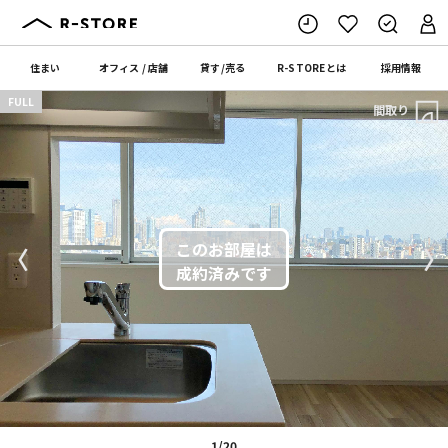
住まい
オフィス
/
店舗
貸す
/
売る
R-STORE
とは
採用情報
FULL
間取り
〈
〉
1/20