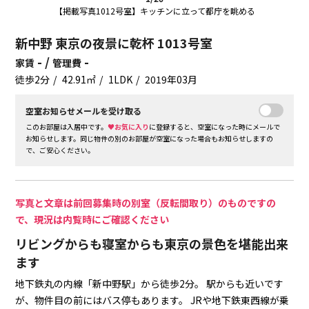
【掲載写真1012号室】キッチンに立って都庁を眺める
新中野 東京の夜景に乾杯 1013号室
- /
-
家賃
管理費
徒歩2分
42.91㎡
1LDK
2019年03月
空室お知らせメールを受け取る
このお部屋は入居中です。
♥お気に入り
に登録すると、空室になった時にメールで
お知らせします。同じ物件の別のお部屋が空室になった場合もお知らせしますの
で、ご安心ください。
写真と文章は前回募集時の別室（反転間取り）のものですの
で、現況は内覧時にご確認ください
リビングからも寝室からも東京の景色を堪能出来
ます
地下鉄丸の内線「新中野駅」から徒歩2分。
駅からも近いです
が、物件目の前にはバス停もあります。
JRや地下鉄東西線が乗