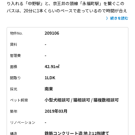
り入れる「中野駅」と、京王井の頭線「永福町駅」を繋ぐこの
バスは、20分に1本くらいのペースで走っているので時間が合え
ばとっても便利。
また、物件前の通りは「鍋横の商店街」と呼
続きを読む
ばれ、日々の食材、ちょっとした日用品の買い物、飲食などの
出来る便利な商店街です。
そんな便利な場所にそびえたつ、存
209106
物件No.
在感のあるマンション。
マンション内の廊下もラグジュアリー
-
賃料
で、まるで高級ホテルのようです。
部屋はというと、11帖の
LDKと5.5帖のベッドルームからなる1LDK。
玄関を開けて入っ
-
管理費
た瞬間目の前に広がる新宿の景色に思わず「はぁ〜 (うっとり)
42.91㎡
面積
」の声が出ました。
ため息が出るような気持ちのいい眺めで
す。
なんとこの眺め、キッチンのシンクに立ちながら見ること
1LDK
間取り
が出来ちゃいます。
たまにはワイン片手に、普段は作らないよ
南東
採光
うなお洒落なフランス料理にでも挑戦してみたい。
お家ディナ
ーが多くなっていると思いますが、こんな素敵なロケーション
小型犬相談可 / 猫相談可 / 猫複数相談可
ペット飼育
だったら毎日ウキウキ出来ちゃいそうです。
（お料理は苦手！
2019年03月
築年
という方もご心配なく。1,2階にはサミットストアが入っている
ので、デリもすぐに調達できます。）
そして寝室も負けていま
-
リノベーション
せん。南東向きの小窓から優しい朝日で気持ちの良い目覚め
鉄筋コンクリート造 地上12階建て
を。
奥の収納はウォークインクローゼットになっているので、
構造