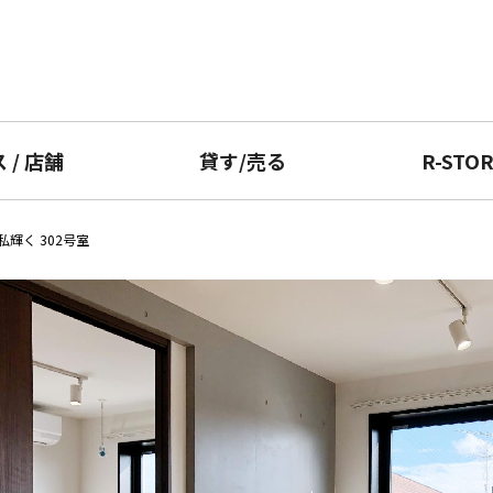
ス
/
店舗
貸す
/
売る
R-STO
輝く 302号室