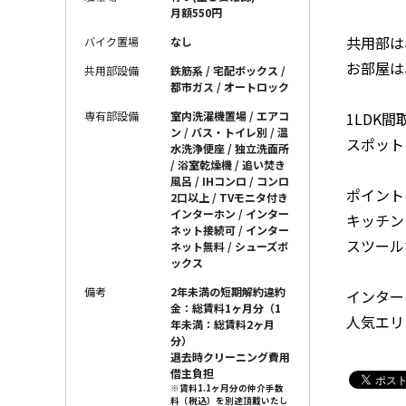
月額550円
共用部は
バイク置場
なし
お部屋は
共用部設備
鉄筋系 / 宅配ボックス /
都市ガス / オートロック
1LDK
専有部設備
室内洗濯機置場 / エアコ
ン / バス・トイレ別 / 温
スポット
水洗浄便座 / 独立洗面所
/ 浴室乾燥機 / 追い焚き
風呂 / IHコンロ / コンロ
ポイント
2口以上 / TVモニタ付き
インターホン / インター
キッチン
ネット接続可 / インター
スツール
ネット無料 / シューズボ
ックス
備考
2年未満の短期解約違約
インター
金：総賃料1ヶ月分（1
人気エリ
年未満：総賃料2ヶ月
分）
退去時クリーニング費用
借主負担
※賃料1.1ヶ月分の仲介手数
料（税込）を別途頂戴いたし