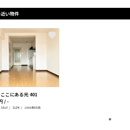
の近い物件
 ここにある光
401
 / -
0.54㎡
2LDK
1990年04月