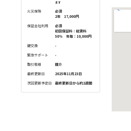
ます
火災保険
必須
2年 17,000円
保証会社利用
必須
初回保証料：総賃料
50％ 年毎：10,000円
鍵交換
-
緊急サポート
-
取引態様
媒介
最終更新日
2025年11月23日
次回更新予定日
最終更新日から約2週間