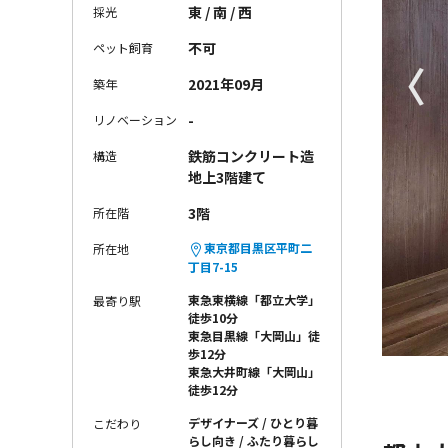
東 / 南 / 西
採光
不可
ペット飼育
〈
2021年09月
築年
-
リノベーション
鉄筋コンクリート造
構造
地上3階建て
3階
所在階
東京都目黒区平町二
所在地
丁目7-15
東急東横線「都立大学」
最寄り駅
徒歩10分
東急目黒線「大岡山」徒
歩12分
東急大井町線「大岡山」
徒歩12分
デザイナーズ
ひとり暮
こだわり
らし向き
ふたり暮らし