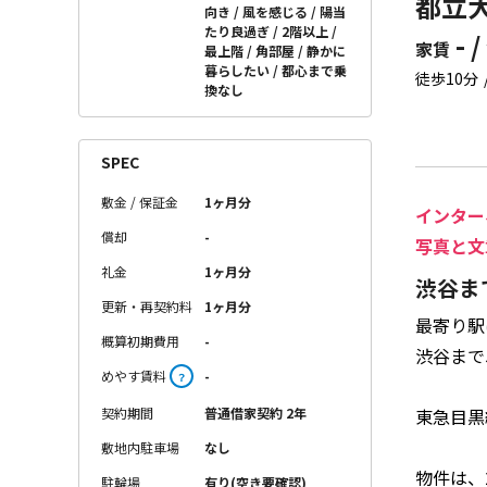
都立大
向き
風を感じる
陽当
たり良過ぎ
2階以上
- /
家賃
最上階
角部屋
静かに
暮らしたい
都心まで乗
徒歩10分
換なし
SPEC
敷金 / 保証金
1ヶ月分
インター
償却
-
写真と文
礼金
1ヶ月分
渋谷ま
更新・再契約料
1ヶ月分
最寄り駅
概算初期費用
-
渋谷まで
めやす賃料
-
？
東急目黒
契約期間
普通借家契約 2年
敷地内駐車場
なし
物件は、
駐輪場
有り(空き要確認)