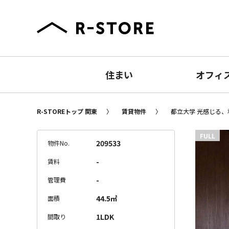
住まい
オフィ
R-STOREトップ 関東
賃貸物件
都立大学 光感じる、私
FULL
209533
物件No.
-
賃料
-
管理費
44.5㎡
面積
1LDK
間取り