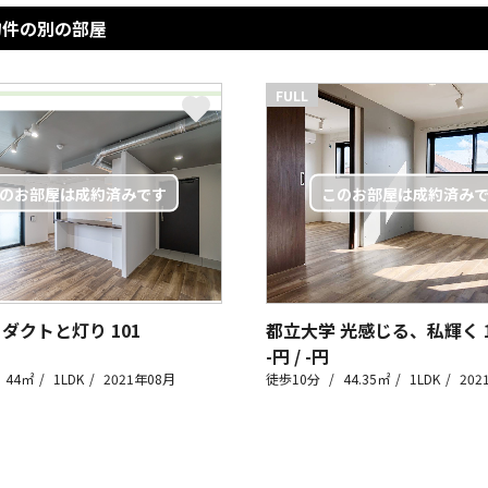
物件の別の部屋
FULL
 ダクトと灯り
101
都立大学 光感じる、私輝く
-円 / -円
44㎡
1LDK
2021年08月
徒歩10分
44.35㎡
1LDK
202