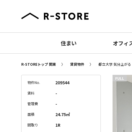
住まい
オフィ
R-STOREトップ 関東
賃貸物件
都立大学 気分上がる
FULL
209544
物件No.
-
賃料
-
管理費
24.75㎡
面積
1R
間取り