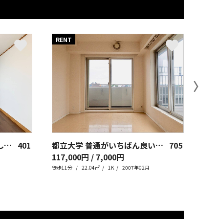
RENT
RE
〉
学芸大学 奥行きのある暮らし、余白ある収納
401
都立大学 普通がいちばん良いんです
705
117,000円 / 7,000円
118
徒歩11分
22.04㎡
1K
2007年02月
徒歩1