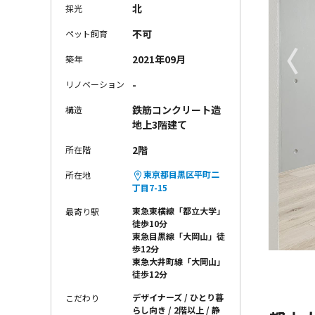
北
採光
不可
ペット飼育
〈
2021年09月
築年
-
リノベーション
鉄筋コンクリート造
構造
地上3階建て
2階
所在階
東京都目黒区平町二
所在地
丁目7-15
東急東横線「都立大学」
最寄り駅
徒歩10分
東急目黒線「大岡山」徒
歩12分
東急大井町線「大岡山」
徒歩12分
デザイナーズ
ひとり暮
こだわり
らし向き
2階以上
静