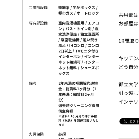
共用部設備
鉄筋系 / 宅配ボックス /
都市ガス / オートロック
共用部は
お部屋は
専有部設備
室内洗濯機置場 / エアコ
ン / バス・トイレ別 / 温
水洗浄便座 / 独立洗面所
1R間取
/ 浴室乾燥機 / 追い焚き
風呂 / IHコンロ / コンロ
2口以上 / TVモニタ付き
インターホン / インター
キッチン
ネット接続可 / インター
どう自分
ネット無料 / シューズボ
ックス
都立大学
備考
2年未満の短期解約違約
金：総賃料1ヶ月分（1
引っ越し
年未満：総賃料2ヶ月
分）
インテリ
退去時クリーニング費用
借主負担
※賃料1.1ヶ月分の仲介手数
料（税込）を別途頂戴いたし
ます
火災保険
必須