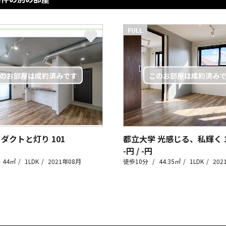
FULL
 ダクトと灯り
101
都立大学 光感じる、私輝く
-円 / -円
44㎡
1LDK
2021年08月
徒歩10分
44.35㎡
1LDK
202