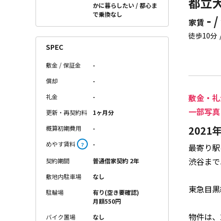
都立大
かに暮らしたい
都心ま
で乗換なし
- /
家賃
徒歩10分
SPEC
敷金 / 保証金
-
償却
-
敷金・礼
礼金
-
一部写真
更新・再契約料
1ヶ月分
202
概算初期費用
-
めやす賃料
-
？
最寄り駅
渋谷まで
契約期間
普通借家契約 2年
敷地内駐車場
なし
東急目黒
駐輪場
有り(空き要確認)
月額550円
物件は、
バイク置場
なし