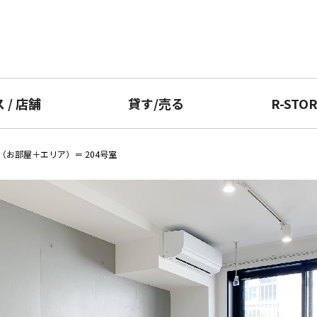
ス
/
店舗
貸す
/
売る
R-STO
（お部屋＋エリア）＝ 204号室