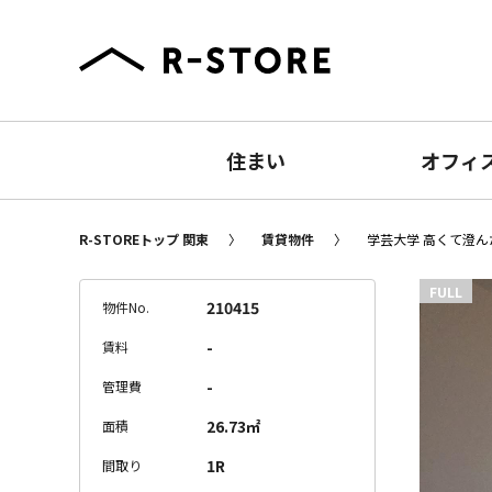
住まい
オフィ
R-STOREトップ 関東
賃貸物件
学芸大学 高くて澄んだ
FULL
210415
物件No.
-
賃料
-
管理費
26.73㎡
面積
1R
間取り