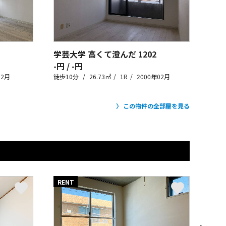
学芸大学 高くて澄んだ
1202
-円 / -円
02月
徒歩10分
26.73㎡
1R
2000年02月
この物件の全部屋を見る
RENT
RE