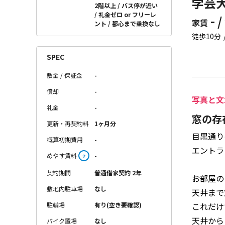
学芸大
2階以上
バス停が近い
礼金ゼロ or フリーレ
- /
家賃
ント
都心まで乗換なし
徒歩10分
SPEC
敷金 / 保証金
-
償却
-
写真と文
礼金
-
窓の存
更新・再契約料
1ヶ月分
目黒通り
概算初期費用
-
エントラ
めやす賃料
-
？
契約期間
普通借家契約 2年
お部屋の
敷地内駐車場
なし
天井まで
これだけ
駐輪場
有り(空き要確認)
天井から
バイク置場
なし