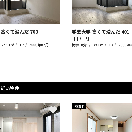
 高くて澄んだ
703
学芸大学 高くて澄んだ
401
-円 / -円
26.01㎡
1R
2000年02月
徒歩10分
39.1㎡
1R
2000年
の近い物件
RENT