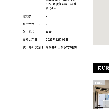
50％ 月次保証料：総賃
料の1％
鍵交換
-
緊急サポート
-
取引態様
媒介
最終更新日
2025年12月02日
次回更新予定日
最終更新日から約2週間
同じ
FULL