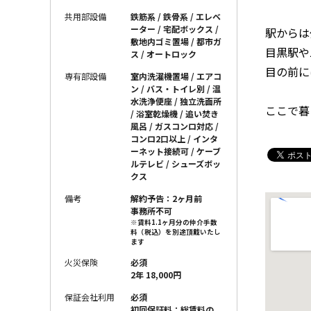
共用部設備
鉄筋系 / 鉄骨系 / エレベ
ーター / 宅配ボックス /
駅からは
敷地内ゴミ置場 / 都市ガ
目黒駅や
ス / オートロック
目の前に
専有部設備
室内洗濯機置場 / エアコ
ン / バス・トイレ別 / 温
水洗浄便座 / 独立洗面所
ここで暮
/ 浴室乾燥機 / 追い焚き
風呂 / ガスコンロ対応 /
コンロ2口以上 / インタ
ーネット接続可 / ケーブ
ルテレビ / シューズボッ
クス
備考
解約予告：2ヶ月前
事務所不可
※賃料1.1ヶ月分の仲介手数
料（税込）を別途頂戴いたし
ます
火災保険
必須
2年 18,000円
保証会社利用
必須
初回保証料：総賃料の