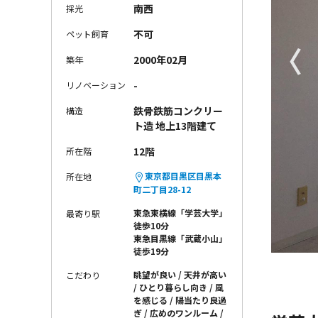
南西
採光
不可
ペット飼育
〈
2000年02月
築年
-
リノベーション
鉄骨鉄筋コンクリー
構造
ト造 地上13階建て
12階
所在階
東京都目黒区目黒本
所在地
町二丁目28-12
東急東横線「学芸大学」
最寄り駅
徒歩10分
東急目黒線「武蔵小山」
徒歩19分
眺望が良い
天井が高い
こだわり
ひとり暮らし向き
風
を感じる
陽当たり良過
ぎ
広めのワンルーム