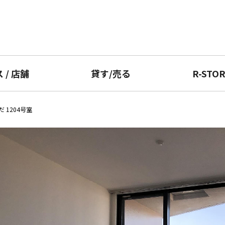
ス
/
店舗
貸す
/
売る
R-STO
 1204号室