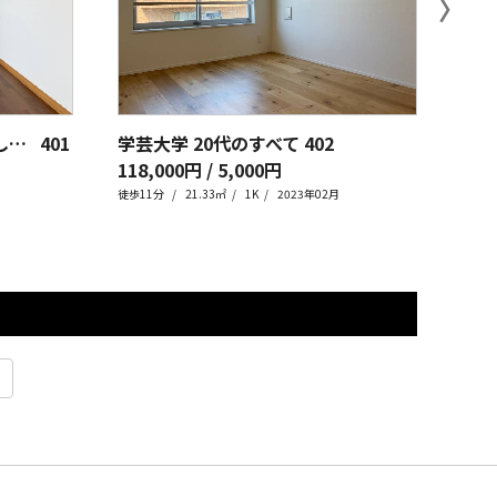
〉
学芸大学 奥行きのある暮らし、余白ある収納
401
学芸大学 20代のすべて
402
118,000円 / 5,000円
113
徒歩11分
21.33㎡
1K
2023年02月
徒歩1