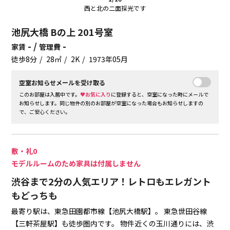
西と北の二面採光です
池尻大橋 Bの上 201号室
- /
-
家賃
管理費
徒歩8分
28㎡
2K
1973年05月
空室お知らせメールを受け取る
このお部屋は入居中です。
♥お気に入り
に登録すると、空室になった時にメールで
お知らせします。同じ物件の別のお部屋が空室になった場合もお知らせしますの
で、ご安心ください。
敷・礼0
モデルルームのため家具は付属しません
渋谷まで2分の人気エリア！レトロもエレガント
もどっちも
最寄り駅は、東急田園都市線【池尻大橋駅】。
東急世田谷線
【三軒茶屋駅】も徒歩圏内です。
物件近くの玉川通りには、渋