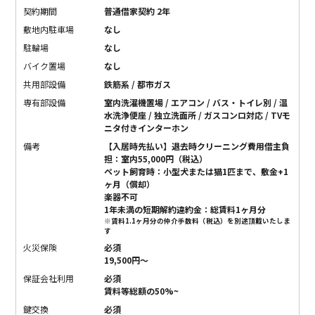
契約期間
普通借家契約 2年
敷地内駐車場
なし
駐輪場
なし
バイク置場
なし
共用部設備
鉄筋系 / 都市ガス
専有部設備
室内洗濯機置場 / エアコン / バス・トイレ別 / 温
水洗浄便座 / 独立洗面所 / ガスコンロ対応 / TVモ
ニタ付きインターホン
備考
【入居時先払い】退去時クリーニング費用借主負
担：室内55,000円（税込）
ペット飼育時：小型犬または猫1匹まで、敷金+1
ヶ月（償却）
楽器不可
1年未満の短期解約違約金：総賃料1ヶ月分
※賃料1.1ヶ月分の仲介手数料（税込）を別途頂戴いたしま
す
火災保険
必須
19,500円〜
保証会社利用
必須
賃料等総額の50%~
鍵交換
必須