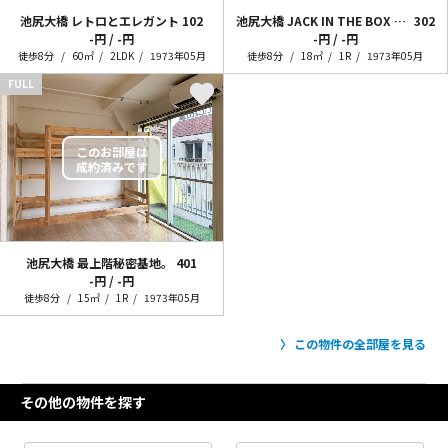
池尻大橋 レトロとエレガント
102
池尻大橋 JACK IN THE BOX ！！
302
-円 / -円
-円 / -円
徒歩8分
60㎡
2LDK
1973年05月
徒歩8分
18㎡
1R
1973年05月
FULL
池尻大橋 最上階秘密基地。
401
-円 / -円
徒歩8分
15㎡
1R
1973年05月
この物件の全部屋を見る
その他の物件を探す