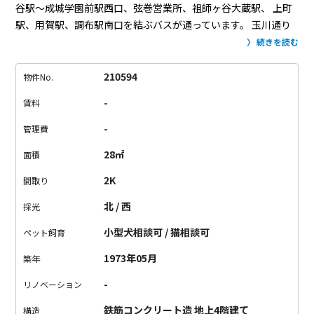
谷駅～成城学園前駅西口、弦巻営業所、祖師ヶ谷大蔵駅、
上町
駅、用賀駅、調布駅南口を結ぶバスが通っています。
玉川通り
を歩いていると、確かにバスの通りが多い！
多方面にアクセス
続きを読む
できるのがうれしいですが、乗り間違えに注意ですね。
物件
は、インパクト大なレモンイエローの外観。
1Fには洋食レスト
210594
物件No.
ランが入っています。
お部屋は、ちょっと不思議な間取りで、
-
賃料
2Kなのですが、1Kの感覚です。
というのも、元々バス・トイレ
一緒だったのですが別にし、
真ん中のお部屋に個室トイレを新
-
管理費
設しました。あと洗面台も。
という事情があり、ベッドを置く
28㎡
面積
のは難しいくらいのスペースです。
窓前にコンパクトなデス
ク、クローゼット前に本棚を置いて、ミニ書斎みたいにした
2K
間取り
り？
玄関入って、いちばん奥の空間は、二面採光で風通しの良
北 / 西
採光
い空間。
寝食の空間となると思うので、ソファベッド×ローテ
ーブルの組み合わせがお部屋を広く使えそう。
バスタブとキッ
小型犬相談可 / 猫相談可
ペット飼育
チンは、レトロ感満載。
キッチンは、大きいシンクに、作業ス
1973年05月
築年
ペースあり。
ガスコンロは、お好きなものをお持ち込みくださ
い。
渋谷へのアクセス抜群でありながら、総賃料10万円以下！
-
リノベーション
ぜひ！
鉄筋コンクリート造 地上4階建て
構造