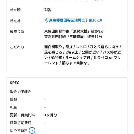
2階
所在階
東京都世田谷区池尻二丁目10-10
所在地
東急田園都市線「池尻大橋」徒歩8分
最寄り駅
東急世田谷線「三軒茶屋」徒歩11分
面白間取り
奇抜
レトロ
ひとり暮らし向き
こだわり
風を感じる
2階以上
公園が近い
バス停が近
い
始発駅
ルームシェア可
礼金ゼロ or フリ
ーレント
都心まで乗換なし
SPEC
敷金 / 保証金
-
償却
-
礼金
-
更新・再契約料
1ヶ月分
概算初期費用
-
めやす賃料
-
？