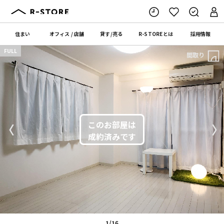
住まい
オフィス
/
店舗
貸す
/
売る
R-STORE
とは
採用情報
FULL
間取り
〈
〉
1/16