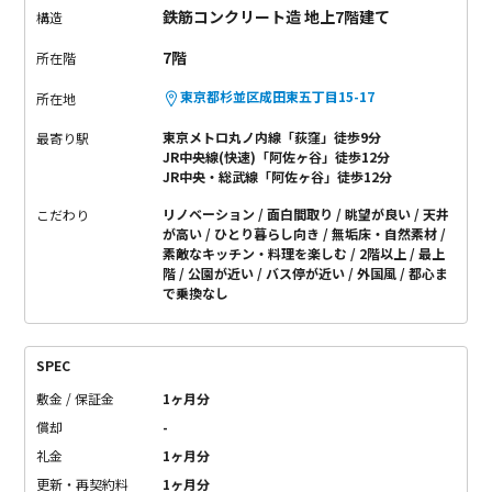
鉄筋コンクリート造 地上7階建て
れぞれ。
陽当たり良すぎるお部屋を好む方もいれば、逆も然
構造
り。
天井が高いので、圧迫感はないと思います。
無垢床で見た
7階
所在階
目もあたたかみがありますし、裸足で過ごしていて気持ち良い
快適空間です。
東京都杉並区成田東五丁目15-17
所在地
東京メトロ丸ノ内線「荻窪」徒歩9分
最寄り駅
JR中央線(快速)「阿佐ヶ谷」徒歩12分
JR中央・総武線「阿佐ヶ谷」徒歩12分
リノベーション
面白間取り
眺望が良い
天井
こだわり
が高い
ひとり暮らし向き
無垢床・自然素材
素敵なキッチン・料理を楽しむ
2階以上
最上
階
公園が近い
バス停が近い
外国風
都心ま
で乗換なし
SPEC
敷金 / 保証金
1ヶ月分
償却
-
礼金
1ヶ月分
更新・再契約料
1ヶ月分