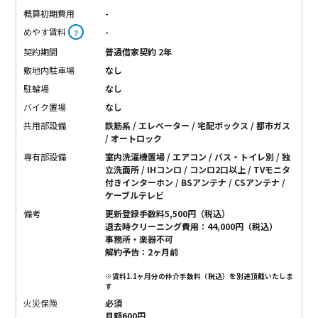
概算初期費用
-
めやす賃料
-
？
契約期間
普通借家契約 2年
敷地内駐車場
なし
駐輪場
なし
バイク置場
なし
共用部設備
鉄筋系 / エレベーター / 宅配ボックス / 都市ガス
/ オートロック
専有部設備
室内洗濯機置場 / エアコン / バス・トイレ別 / 独
立洗面所 / IHコンロ / コンロ2口以上 / TVモニタ
付きインターホン / BSアンテナ / CSアンテナ /
ケーブルテレビ
備考
更新登録手数料5,500円（税込）
退去時クリーニング費用：44,000円（税込）
事務所・楽器不可
解約予告：2ヶ月前
※賃料1.1ヶ月分の仲介手数料（税込）を別途頂戴いたしま
す
火災保険
必須
月額600円