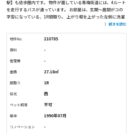
駅】も徒歩圏内です。
物件が面している青梅街道には、4ルート
を走行するバスが通っています。
お部屋は、玄関～居間がコの
字型になっている、1R間取り。
上がり框を上がった左側に洗濯
機置場。
上部には、高さ調整可能な棚が2段設置されています。
続きを読む
洗濯用洗剤などをストックしておくのに便利。
玄関右側にある
シューズラックも、高さ調整可能。
スニーカーやブーツなど、
210785
物件No.
靴の高さに合わせて、空間を無駄なく使えます。
シューズラッ
-
賃料
ク裏側には、オープンラック。
カーテンレールがついているの
で、お好みでカーテンを取り付けることも。
オープンクローゼ
-
管理費
ット正面扉の先は、サニタリールーム。
トイレの上には、やっ
27.18㎡
面積
ぱり高さ調整可能な棚が2段。
トイレットペーパーやトイレ洗剤
のストックに便利です。
キッチンは、洗濯機置場の正面、突き
1R
間取り
当りにあります。
素敵デザインでありながら、機能面もグッド
西
採光
なのです◎
IH二口コンロ、ベーシックサイズのシンクに、しっ
かりと作業スペースがあります。
こちらにも高さ調節可能な棚
不可
ペット飼育
が2段と、フック付きのハンガーバーがあります。
幅をとりがち
1990年07月
築年
な調味料や調理器具の収納も、縦の空間を有効活用していきま
す。
居間は、約6.7帖とコンパクト。
窓付近を除いて、日中でも
-
リノベーション
照明はマストです。
好みというか、希望条件の優先順位は人そ