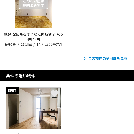
荻窪 なに吊るす？なに照らす？
406
-円 / -円
徒歩9分
27.18㎡
1R
1990年07月
この物件の全部屋を見る
条件の近い物件
RENT