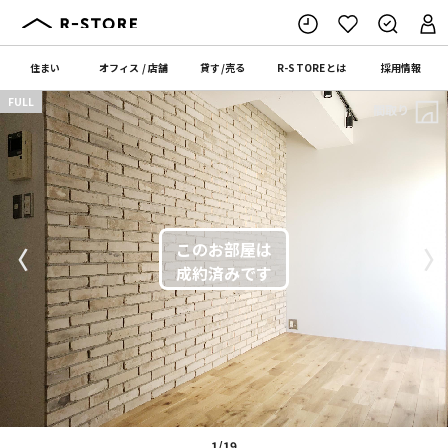
住まい
オフィス
/
店舗
貸す
/
売る
R-STORE
とは
採用情報
FULL
間取り
〈
〉
1/19