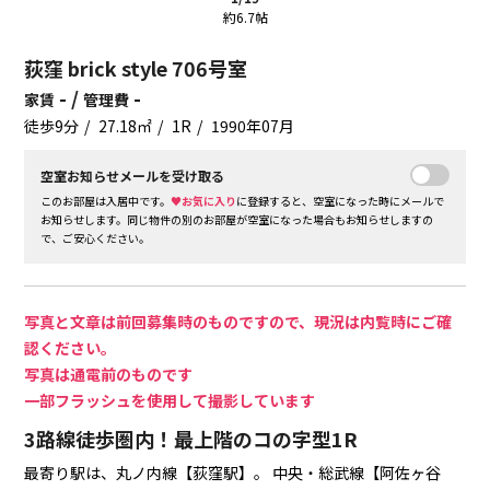
約6.7帖
荻窪 brick style 706号室
- /
-
家賃
管理費
徒歩9分
27.18㎡
1R
1990年07月
空室お知らせメールを受け取る
このお部屋は入居中です。
♥お気に入り
に登録すると、空室になった時にメールで
お知らせします。同じ物件の別のお部屋が空室になった場合もお知らせしますの
で、ご安心ください。
写真と文章は前回募集時のものですので、現況は内覧時にご確
認ください。
写真は通電前のものです
一部フラッシュを使用して撮影しています
3路線徒歩圏内！最上階のコの字型1R
最寄り駅は、丸ノ内線【荻窪駅】。
中央・総武線【阿佐ヶ谷