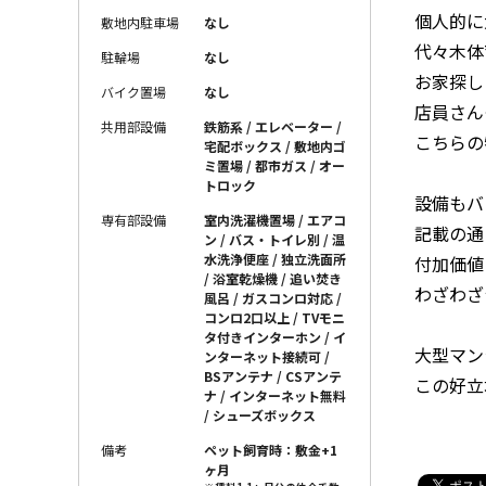
個人的に
敷地内駐車場
なし
代々木体
駐輪場
なし
お家探し
バイク置場
なし
店員さん
共用部設備
鉄筋系 / エレベーター /
こちらの
宅配ボックス / 敷地内ゴ
ミ置場 / 都市ガス / オー
トロック
設備もバ
専有部設備
室内洗濯機置場 / エアコ
記載の通
ン / バス・トイレ別 / 温
水洗浄便座 / 独立洗面所
付加価値
/ 浴室乾燥機 / 追い焚き
わざわざ
風呂 / ガスコンロ対応 /
コンロ2口以上 / TVモニ
タ付きインターホン / イ
大型マン
ンターネット接続可 /
BSアンテナ / CSアンテ
この好立
ナ / インターネット無料
/ シューズボックス
備考
ペット飼育時：敷金+1
ヶ月