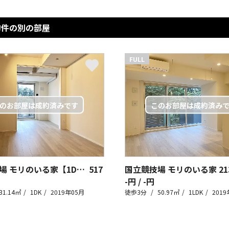
物件の別の部屋
FULL
国立競技場 モリのいる家【1DK】
517
国立競技場 モリのいる家
21
-円 / -円
31.14㎡
1DK
2019年05月
徒歩3分
50.97㎡
1LDK
2019