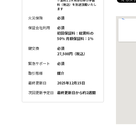
※賃料1.1ヶ月分の仲介手数
料（税込）を別途頂戴いたし
ます
火災保険
必須
保証会社利用
必須
初回保証料：総賃料の
50％ 月額保証料：1％
鍵交換
必須
27,500円（税込）
緊急サポート
必須
取引態様
媒介
最終更新日
2025年12月15日
次回更新予定日
最終更新日から約2週間