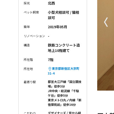
北西
採光
小型犬相談可 / 猫相
ペット飼育
〈
談可
2019年05月
築年
-
リノベーション
鉄筋コンクリート造
構造
地上10階建て
7階
所在階
東京都新宿区大京町
所在地
31-4
都営大江戸線「国立競技
最寄り駅
場」徒歩3分
JR中央・総武線「千駄
ケ谷」徒歩5分
東京メトロ丸ノ内線「新
宿御苑前」徒歩16分
デザイナーズ
窓から緑
こだわり