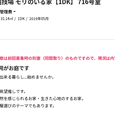
技場 モリのいる家【1DK】 716号室
-
管理費
31.14㎡
1DK
2019年05月
章は前回募集時の別室（同間取り）のものですので、現況は内
苑がお庭です
出来る暮らし...始めませんか。
眺望推しです。
然を感じられるお家・生きた心地のするお家。
屋選びのテーマでもあります。