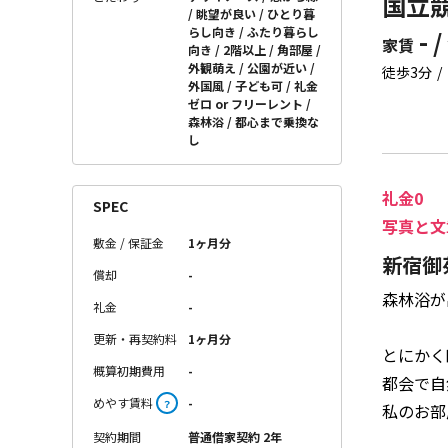
国立競
眺望が良い
ひとり暮
らし向き
ふたり暮らし
- /
家賃
向き
2階以上
角部屋
外観萌え
公園が近い
徒歩3分
外国風
子ども可
礼金
ゼロ or フリーレント
森林浴
都心まで乗換な
し
礼金0
SPEC
写真と文
敷金 / 保証金
1ヶ月分
新宿御
償却
-
森林浴が
礼金
-
更新・再契約料
1ヶ月分
とにかく
概算初期費用
-
都会で自
めやす賃料
-
？
私のお部
契約期間
普通借家契約 2年