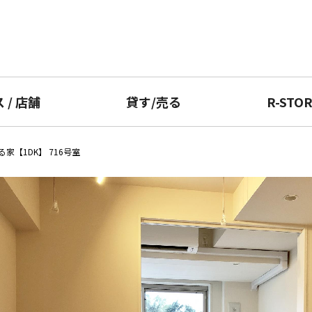
ス
/
店舗
貸す
/
売る
R-STO
家【1DK】 716号室