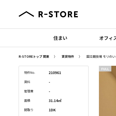
住まい
オフィ
R-STOREトップ 関東
賃貸物件
国立競技場 モリのいる
FULL
210961
物件No.
-
賃料
-
管理費
31.14㎡
面積
1DK
間取り