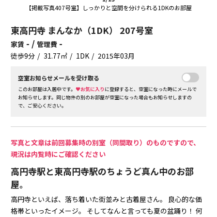
【掲載写真407号室】しっかりと空間を分けられる1DKのお部屋
東高円寺 まんなか（1DK） 207号室
- /
-
家賃
管理費
徒歩9分
31.77㎡
1DK
2015年03月
空室お知らせメールを受け取る
このお部屋は入居中です。
♥お気に入り
に登録すると、空室になった時にメールで
お知らせします。同じ物件の別のお部屋が空室になった場合もお知らせしますの
で、ご安心ください。
写真と文章は前回募集時の別室（同間取り）のものですので、
現況は内覧時にご確認ください
高円寺駅と東高円寺駅のちょうど真ん中のお部
屋。
高円寺といえば、落ち着いた街並みと古着屋さん。
良心的な価
格帯といったイメージ。
そしてなんと言っても夏の盆踊り！
何