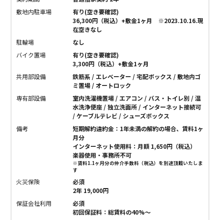
敷地内駐車場
有り(空き要確認)
36,300円（税込）+敷金1ヶ月 ※2023.10.16.現
在空きなし
駐輪場
なし
バイク置場
有り(空き要確認)
3,300円（税込）+敷金1ヶ月
共用部設備
鉄筋系 / エレベーター / 宅配ボックス / 敷地内ゴ
ミ置場 / オートロック
専有部設備
室内洗濯機置場 / エアコン / バス・トイレ別 / 温
水洗浄便座 / 独立洗面所 / インターネット接続可
/ ケーブルテレビ / シューズボックス
備考
短期解約違約金：1年未満の解約の場合、賃料1ヶ
月分
インターネット使用料：月額 1,650円（税込）
楽器使用・事務所不可
※賃料1.1ヶ月分の仲介手数料（税込）を別途頂戴いたしま
す
火災保険
必須
2年 19,000円
保証会社利用
必須
初回保証料：総賃料の40%〜