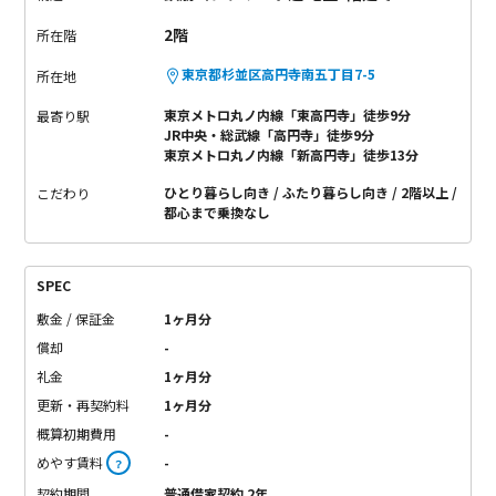
2階
所在階
東京都杉並区高円寺南五丁目7-5
所在地
東京メトロ丸ノ内線「東高円寺」徒歩9分
最寄り駅
JR中央・総武線「高円寺」徒歩9分
東京メトロ丸ノ内線「新高円寺」徒歩13分
ひとり暮らし向き
ふたり暮らし向き
2階以上
こだわり
都心まで乗換なし
SPEC
敷金 / 保証金
1ヶ月分
償却
-
礼金
1ヶ月分
更新・再契約料
1ヶ月分
概算初期費用
-
めやす賃料
-
？
契約期間
普通借家契約 2年