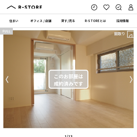
住まい
オフィス
/
店舗
貸す
/
売る
R-STORE
とは
採用情報
FULL
間取り
〈
〉
1/13