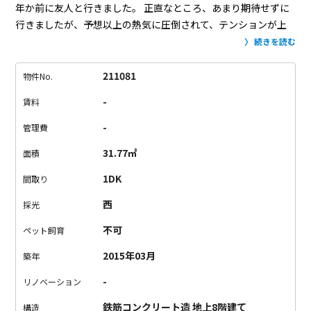
年か前に友人と行きました。
正直なところ、あまり期待せずに
行きましたが、予想以上の熱気に圧倒されて、テンションが上
がりっぱなしでした。
駅からの道には桜並木があったので、春
続きを読む
は桜、夏は盆踊り、秋冬は美味しいもの巡り？
住んでからのお
楽しみですね。
”大通り沿いだから音がうるさくて仕方ない”
な
211081
物件No.
んて昔の話。
今のマンションは防音対策が施された窓と気密性
-
賃料
が高い部屋の作りのおかげで、窓を開けない限りは気にならな
い程度にまで軽減されてます。
前は道路なので日当たりを遮る
-
管理費
ものができる…なんて心配もありません。
お部屋はご覧の通
31.77㎡
面積
り、設備充実で言うことなしです。
収納はそこそこ。
便利な立
地で心地よく暮らす、叶えられると思います。
1DK
間取り
西
採光
不可
ペット飼育
2015年03月
築年
-
リノベーション
鉄筋コンクリート造 地上8階建て
構造