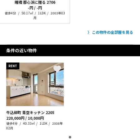
曙橋 都心派に贈る
2706
-円 / -円
徒歩4分
50.17㎡
1LDK
2003年03
月
この物件の全部屋を見る
条件の近い物件
RENT
牛込柳町 青空キッチン
2205
220,000円 / 10,000円
徒歩4分
40.33㎡
1LDK
2008年
02月