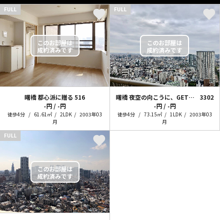
FULL
FULL
曙橋 都心派に贈る
516
曙橋 夜空の向こうに、GET PLANET！
3302
-円 / -円
-円 / -円
徒歩4分
61.61㎡
2LDK
2003年03
徒歩4分
73.15㎡
1LDK
2003年03
月
月
FULL