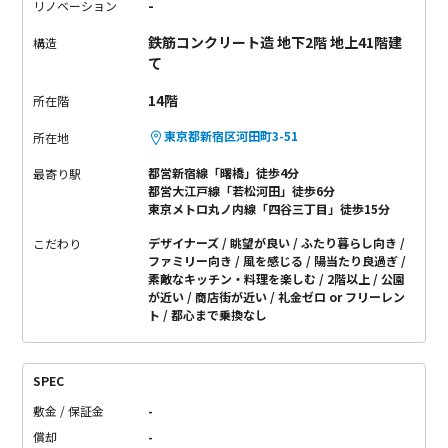
-
リノベーション
鉄筋コンクリート造 地下2階 地上41階建
構造
て
14階
所在階
東京都新宿区河田町3-51
所在地
都営新宿線「曙橋」徒歩4分
最寄り駅
都営大江戸線「若松河田」徒歩6分
東京メトロ丸ノ内線「四谷三丁目」徒歩15分
デザイナーズ
眺望が良い
ふたり暮らし向き
こだわり
ファミリー向き
風を感じる
陽当たり良過ぎ
素敵なキッチン・料理を楽しむ
2階以上
公園
が近い
商店街が近い
礼金ゼロ or フリーレン
ト
都心まで乗換なし
SPEC
敷金 / 保証金
-
償却
-