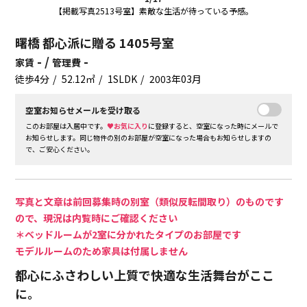
【掲載写真2513号室】素敵な生活が待っている予感。
曙橋 都心派に贈る 1405号室
- /
-
家賃
管理費
徒歩4分
52.12㎡
1SLDK
2003年03月
空室お知らせメールを受け取る
このお部屋は入居中です。
♥お気に入り
に登録すると、空室になった時にメールで
お知らせします。同じ物件の別のお部屋が空室になった場合もお知らせしますの
で、ご安心ください。
写真と文章は前回募集時の別室（類似反転間取り）のものです
ので、現況は内覧時にご確認ください
＊ベッドルームが2室に分かれたタイプのお部屋です
モデルルームのため家具は付属しません
都心にふさわしい上質で快適な生活舞台がここ
に。