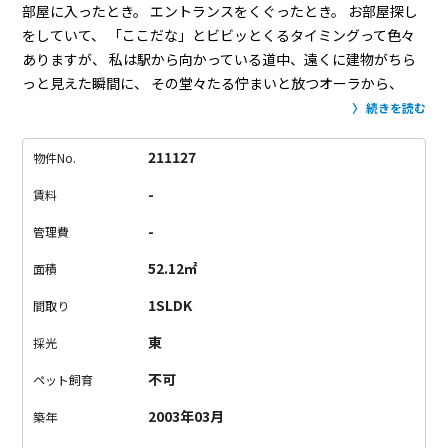
部屋に入ったとき。
エントランスをくぐったとき。
お部屋探し
をしていて、
「ここだな」とビビッとくるタイミングって色々
ありますが、
私は駅から向かっている道中、遠くに建物がちら
っと見えた瞬間に、
その堂々たる佇まいと放つオーラから、
「あー、これは良い物件に違いない！」と確信しました。
今回
続きを読む
ご紹介するのは、駅からあけぼのばし通りを歩いた先にある大
規模なマンションです。
広大な敷地には1号棟から4号棟まで、
211127
物件No.
地上41階の超高層マンションなど全4棟で構成されています。
-
賃料
こちらのお部屋があるのは1番高くそびえ立つ1号棟。
横長のリ
ビングと、隣に寝室という1LDKのタイプです。
寝室には扉が2
-
管理費
箇所あり、リビングを通らなくても入れるようになっているの
52.12㎡
面積
で、
生活リズムがちょっと違うお二人での暮らしなんかにも良
いかもしれません。
敷地内にはクリニックや保育園、スーパー
1SLDK
間取り
マーケット、緑道や遊具もあり、
ご家族で住まわれるには嬉し
東
採光
い充実した環境が整っています。
この日も子どもたちが敷地内
の公園で元気に遊んでいて、楽しそうな声が聞こえてきました。
不可
ペット飼育
ここでの生活のイメージがどんどん膨らんできませんか？
ご家
2003年03月
築年
族にはもちろん、幅広く皆様方に愛される場所になるのだろう
なと感じています。