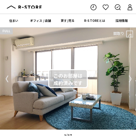
住まい
オフィス
/
店舗
貸す
/
売る
R-STORE
とは
採用情報
FULL
間取り
〈
〉
1/17