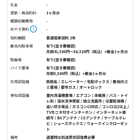
礼金
-
更新・再契約料
1ヶ月分
概算初期費用
-
めやす賃料
-
？
契約期間
普通借家契約 2年
敷地内駐車場
有り(空き要確認)
月額41,580円〜56,320円（税込）+敷金1ヶ月分
駐輪場
有り(空き要確認)
バイク置場
有り(空き要確認)
月額5,500円（税込）+敷金1ヶ月分
共用部設備
鉄筋系 / エレベーター / 宅配ボックス / 敷地内ゴ
ミ置場 / 都市ガス / オートロック
専有部設備
室内洗濯機置場 / エアコン / 床暖房 / バス・トイ
レ別 / 温水洗浄便座 / 独立洗面所 / 浴室乾燥機 /
追い焚き風呂 / ガスコンロ対応 / コンロ2口以上 /
TVモニタ付きインターホン / インターネット接
続可 / BSアンテナ / CSアンテナ / ケーブルテレ
ビ / シューズボックス / ウォークインクローゼッ
ト
備考
退室時は別途原状回復費必要