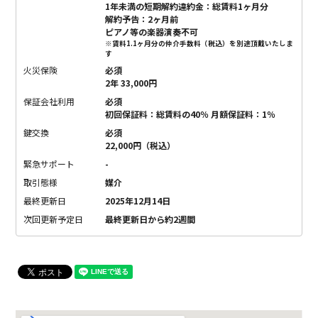
1年未満の短期解約違約金：総賃料1ヶ月分
解約予告：2ヶ月前
ピアノ等の楽器演奏不可
※賃料1.1ヶ月分の仲介手数料（税込）を別途頂戴いたしま
す
火災保険
必須
2年 33,000円
保証会社利用
必須
初回保証料：総賃料の40％ 月額保証料：1％
鍵交換
必須
22,000円（税込）
緊急サポート
-
取引態様
媒介
最終更新日
2025年12月14日
次回更新予定日
最終更新日から約2週間