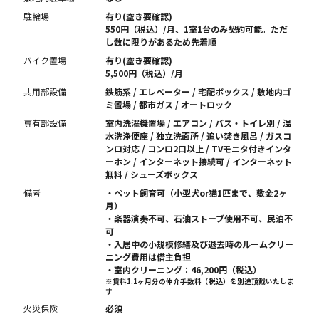
駐輪場
有り(空き要確認)
550円（税込）/月、1室1台のみ契約可能。ただ
し数に限りがあるため先着順
バイク置場
有り(空き要確認)
5,500円（税込）/月
共用部設備
鉄筋系 / エレベーター / 宅配ボックス / 敷地内ゴ
ミ置場 / 都市ガス / オートロック
専有部設備
室内洗濯機置場 / エアコン / バス・トイレ別 / 温
水洗浄便座 / 独立洗面所 / 追い焚き風呂 / ガスコ
ンロ対応 / コンロ2口以上 / TVモニタ付きインタ
ーホン / インターネット接続可 / インターネット
無料 / シューズボックス
備考
・ペット飼育可（小型犬or猫1匹まで、敷金2ヶ
月）
・楽器演奏不可、石油ストーブ使用不可、民泊不
可
・入居中の小規模修繕及び退去時のルームクリー
ニング費用は借主負担
・室内クリーニング：46,200円（税込）
※賃料1.1ヶ月分の仲介手数料（税込）を別途頂戴いたしま
す
火災保険
必須