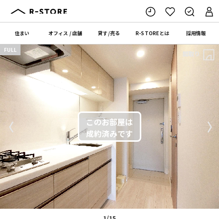
住まい
オフィス
/
店舗
貸す
/
売る
R-STORE
とは
採用情報
FULL
間取り
〈
〉
1/15