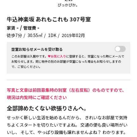
ぴっかぴか。
牛込神楽坂 あれもこれも 307号室
- /
-
家賃
管理費
徒歩7分
30.55㎡
1DK
2019年02月
空室お知らせメールを受け取る
このお部屋は入居中です。
♥お気に入り
に登録すると、空室になった時にメールで
お知らせします。同じ物件の別のお部屋が空室になった場合もお知らせしますの
で、ご安心ください。
写真と文章は前回募集時の別室（左右反転）のものですので、
現況は内覧時にご確認ください
全部諦めたくない欲張りさんへ。
せっかく新しい生活を始めるんだから、
きれいなお部屋で気持
ちよくスタートを切りたいですよね。
交通の便も良い場所がい
いし、
そして、やっぱり設備も譲れませんよね？
わかります。