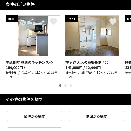
条件の近い物件
RENT
RENT
R
牛込柳町 魅惑のキッチンスペース
市ヶ谷 大人の秘密基地
402
曙
180,000円 / -
143,000円 / 12,000円
137
徒歩5分
41.2㎡
1LDK
2005年
徒歩5分
28.47㎡
1DK
2021年
徒歩
01月
11月
その他の物件を探す
条件から探す
地図から探す