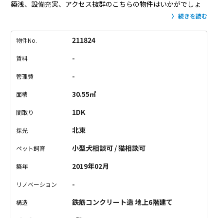
築浅、設備充実、アクセス抜群のこちらの物件はいかがでしょ
うか？
ちなみにペットも飼育可能というありがたポイント付
続きを読む
き。
こちらのお部屋は1DKタイプ。
コンパクトなつくりです
が、四角い間取りは使い勝手もよく、
収納もたっぷり確保され
211824
物件No.
ています。
正直お家賃は安くはないな…という印象は否めない
-
賃料
ですが、
でも、その分、満たしてくれるお部屋だと思います！
せっかくのお部屋さがし、納得いくお部屋を見つけてください
-
管理費
ね。
30.55㎡
面積
1DK
間取り
北東
採光
小型犬相談可 / 猫相談可
ペット飼育
2019年02月
築年
-
リノベーション
鉄筋コンクリート造 地上6階建て
構造