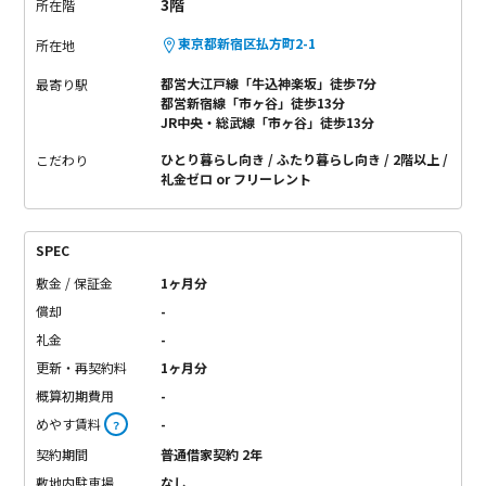
3階
所在階
東京都新宿区払方町2-1
所在地
都営大江戸線「牛込神楽坂」徒歩7分
最寄り駅
都営新宿線「市ヶ谷」徒歩13分
JR中央・総武線「市ヶ谷」徒歩13分
ひとり暮らし向き
ふたり暮らし向き
2階以上
こだわり
礼金ゼロ or フリーレント
SPEC
敷金 / 保証金
1ヶ月分
償却
-
礼金
-
更新・再契約料
1ヶ月分
概算初期費用
-
めやす賃料
-
？
契約期間
普通借家契約 2年
敷地内駐車場
なし