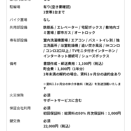
駐輪場
有り(空き要確認)
1世帯1台まで
バイク置場
なし
共用部設備
鉄筋系 / エレベーター / 宅配ボックス / 敷地内ゴ
ミ置場 / 都市ガス / オートロック
専有部設備
室内洗濯機置場 / エアコン / バス・トイレ別 / 独
立洗面所 / 浴室乾燥機 / 追い焚き風呂 / IHコンロ
/ コンロ2口以上 / TVモニタ付きインターホン /
インターネット接続可 / シューズボックス
備考
書類作成・郵送費用：1,100円（税込）
町会費：1,800円（1年分）
1年未満の解約の場合、賃料1ヶ月分の違約金あり
※賃料1.1ヶ月分の仲介手数料（税込）を別途頂戴いたしま
す
火災保険
必須
サポートサービスに含む
保証会社利用
必須
初回保証料：総賃料の50％ 月次保証料：1,000円
鍵交換
必須
22,000円（税込）