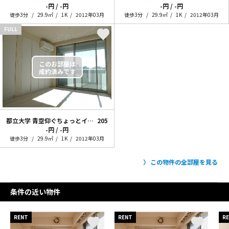
-円 / -円
-円 / -円
徒歩3分
29.9㎡
1K
2012年03月
徒歩3分
29.9㎡
1K
2012年03月
FULL
都立大学 青空仰ぐちょっとイイ部屋
205
-円 / -円
徒歩3分
29.9㎡
1K
2012年03月
この物件の全部屋を見る
条件の近い物件
RENT
RENT
R