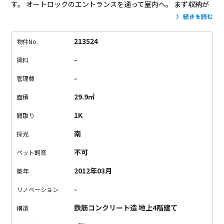
す。
オートロックのエントランスを通って室内へ。
まず収納が
圧倒的に大きい。壁1面分、全て収納です。
中身はハンガーパイ
続きを読む
プ付きの長尺物掛けと棚が付いており、
大量の洋服が収まる模
様。
そして浴室は少しだけ贅沢な仕様（？）、
浴槽がまるい形
213524
物件No.
で、何気にデザイン性重視。いいバスタイムが過ごせそう。
キ
-
賃料
ッチンもIH2口コンロで設備的には使い勝手良さそうです。
そし
て最後に、窓からの景色！
晴れの日は実に気持ちいい青空が望
-
管理費
めます。
綺麗な長方形に切り取られた景色はなかなか爽快なも
29.9㎡
面積
のです。
ちょっとイイ立地の良く出来たイイお部屋です。
1K
間取り
南
採光
不可
ペット飼育
2012年03月
築年
-
リノベーション
鉄筋コンクリート造 地上4階建て
構造