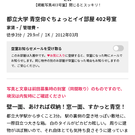
【掲載写真403号室】閉じるとスッキリ！
都立大学 青空仰ぐちょっとイイ部屋 402号室
- /
-
家賃
管理費
徒歩3分
29.9㎡
1K
2012年03月
空室お知らせメールを受け取る
このお部屋は入居中です。
♥お気に入り
に登録すると、空室になった時にメールで
お知らせします。同じ物件の別のお部屋が空室になった場合もお知らせしますの
で、ご安心ください。
写真と文章は前回募集時の別室（同間取り）のものですので、
現況は内覧時にご確認ください
壁一面、あければ収納！窓一面、すかっと青空！
都立大学駅から歩くこと3分。
駅の裏側の空き地っぽい敷地に、
一際目立つ大きな箱。
白のタイルがピカピカ眩しい。
周りに建
物がほぼ無いので、それ自体とても気持ち良さそうに建っていま