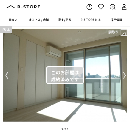
住まい
オフィス
/
店舗
貸す
/
売る
R-STORE
とは
採用情報
FULL
間取り
〈
〉
1/11