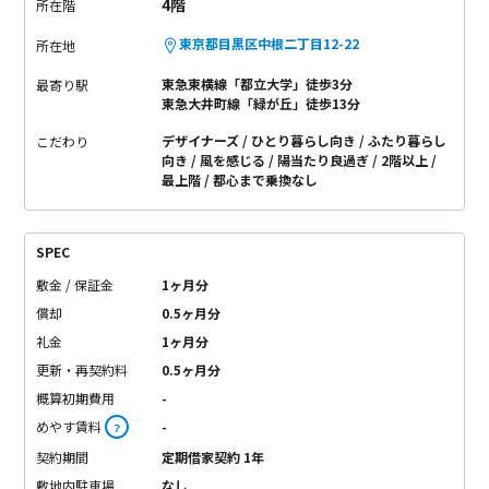
4階
所在階
東京都目黒区中根二丁目12-22
所在地
東急東横線「都立大学」徒歩3分
最寄り駅
東急大井町線「緑が丘」徒歩13分
デザイナーズ
ひとり暮らし向き
ふたり暮らし
こだわり
向き
風を感じる
陽当たり良過ぎ
2階以上
最上階
都心まで乗換なし
SPEC
敷金 / 保証金
1ヶ月分
償却
0.5ヶ月分
礼金
1ヶ月分
更新・再契約料
0.5ヶ月分
概算初期費用
-
めやす賃料
-
？
契約期間
定期借家契約 1年
敷地内駐車場
なし