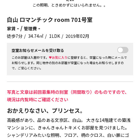
この照明、ときめかずにはいられません。。
白山 ロマンチック room 701号室
- /
-
家賃
管理費
徒歩7分
34.74㎡
1LDK
2019年02月
空室お知らせメールを受け取る
このお部屋は入居中です。
♥お気に入り
に登録すると、空室になった時にメールで
お知らせします。同じ物件の別のお部屋が空室になった場合もお知らせしますの
で、ご安心ください。
写真と文章は前回募集時の別室（同間取り）のものですので、
現況は内覧時にご確認ください
おかえりなさい、プリンセス。
高級感があり、品のある文京区、白山。
大きな14階建ての築浅
マンションに、きゅんきゅんトキメくお部屋を見つけました。
シャンデリアみたいな照明、フロア、柄のクロス、白い扉にゴ