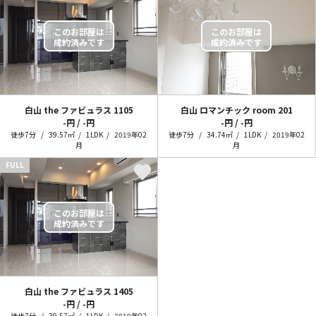
白山 the ファビュラス
1105
白山 ロマンチック room
201
-円 / -円
-円 / -円
徒歩7分
39.57㎡
1LDK
2019年02
徒歩7分
34.74㎡
1LDK
2019年02
月
月
FULL
白山 the ファビュラス
1405
-円 / -円
徒歩7分
39.57㎡
1LDK
2019年02