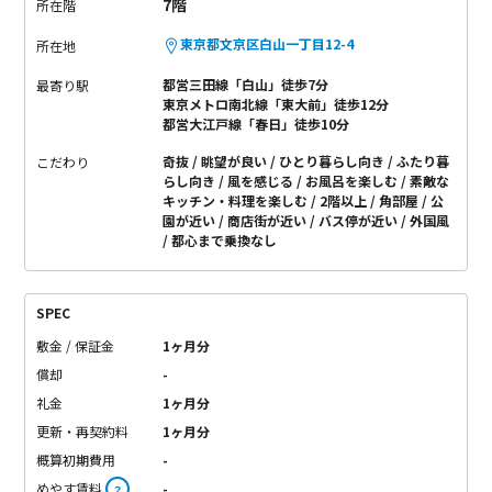
7階
所在階
東京都文京区白山一丁目12-4
所在地
都営三田線「白山」徒歩7分
最寄り駅
東京メトロ南北線「東大前」徒歩12分
都営大江戸線「春日」徒歩10分
奇抜
眺望が良い
ひとり暮らし向き
ふたり暮
こだわり
らし向き
風を感じる
お風呂を楽しむ
素敵な
キッチン・料理を楽しむ
2階以上
角部屋
公
園が近い
商店街が近い
バス停が近い
外国風
都心まで乗換なし
SPEC
敷金 / 保証金
1ヶ月分
償却
-
礼金
1ヶ月分
更新・再契約料
1ヶ月分
概算初期費用
-
めやす賃料
-
？