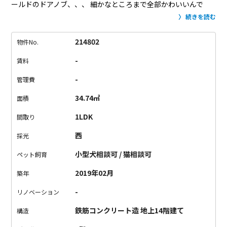
ールドのドアノブ、、、
細かなところまで全部かわいいんで
す。
キッチンが素敵で、この大きなカウンターでパンをこねた
続きを読む
い。
フルーツをカゴに入れて置きたい。妄想が膨らみます。
そ
して個人的に洗面所がかわいすぎてどきどきしました。
もちろ
214802
物件No.
ん、かわいいだけじゃありません。
お風呂のシャワー設備も、
-
賃料
食器乾燥機も、床暖房もあります。
複数沿線使えて、徒歩20秒
くらいのところに小さいスーパー（まいばすけっと）がありま
-
管理費
す。
毎日暮らすお家だから、大好きな空間がいいですよね。
こ
34.74㎡
面積
だわりのお部屋を選びませんか？
1LDK
間取り
西
採光
小型犬相談可 / 猫相談可
ペット飼育
2019年02月
築年
-
リノベーション
鉄筋コンクリート造 地上14階建て
構造