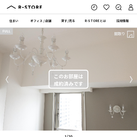
住まい
オフィス
/
店舗
貸す
/
売る
R-STORE
とは
採用情報
FULL
間取り
〈
〉
1/20