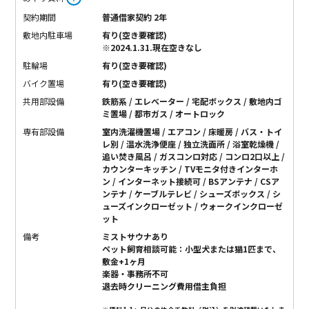
契約期間
普通借家契約 2年
敷地内駐車場
有り(空き要確認)
※2024.1.31.現在空きなし
駐輪場
有り(空き要確認)
バイク置場
有り(空き要確認)
共用部設備
鉄筋系 / エレベーター / 宅配ボックス / 敷地内ゴ
ミ置場 / 都市ガス / オートロック
専有部設備
室内洗濯機置場 / エアコン / 床暖房 / バス・トイ
レ別 / 温水洗浄便座 / 独立洗面所 / 浴室乾燥機 /
追い焚き風呂 / ガスコンロ対応 / コンロ2口以上 /
カウンターキッチン / TVモニタ付きインターホ
ン / インターネット接続可 / BSアンテナ / CSア
ンテナ / ケーブルテレビ / シューズボックス / シ
ューズインクローゼット / ウォークインクローゼ
ット
備考
ミストサウナあり
ペット飼育相談可能：小型犬または猫1匹まで、
敷金+1ヶ月
楽器・事務所不可
退去時クリーニング費用借主負担