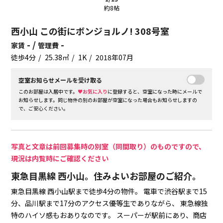
約8帖
西小山 この街にボンジョルノ! 308号室
- /
-
家賃
管理費
徒歩4分
25.38㎡
1K
2018年07月
空室お知らせメールを受け取る
このお部屋は入居中です。
♥お気に入り
に登録すると、空室になった時にメールで
お知らせします。同じ物件の別のお部屋が空室になった場合もお知らせしますの
で、ご安心ください。
写真と文章は前回募集時の別室（同間取り）のものですので、
現況は内覧時にご確認ください
東急目黒線 西小山。住みよいお部屋のご紹介。
東急目黒線 西小山駅まで徒歩4分の物件。
電車で渋谷駅まで15
分、品川駅まで17分のアクセス優等生でありながら、
東急線独
特のハイソ感もおありなのです。
スーパーが駅前にあり、商店