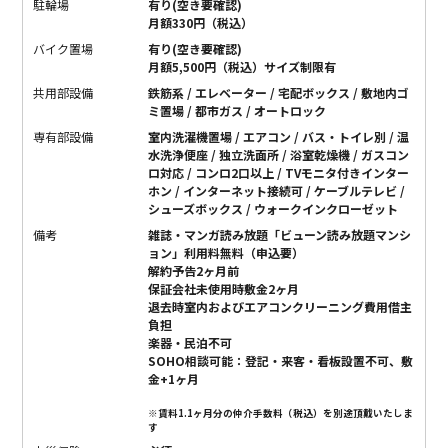
駐輪場
有り(空き要確認)
月額330円（税込）
バイク置場
有り(空き要確認)
月額5,500円（税込）サイズ制限有
共用部設備
鉄筋系 / エレベーター / 宅配ボックス / 敷地内ゴ
ミ置場 / 都市ガス / オートロック
専有部設備
室内洗濯機置場 / エアコン / バス・トイレ別 / 温
水洗浄便座 / 独立洗面所 / 浴室乾燥機 / ガスコン
ロ対応 / コンロ2口以上 / TVモニタ付きインター
ホン / インターネット接続可 / ケーブルテレビ /
シューズボックス / ウォークインクローゼット
備考
雑誌・マンガ読み放題「ビューン読み放題マンシ
ョン」利用料無料（申込要）
解約予告2ヶ月前
保証会社未使用時敷金2ヶ月
退去時室内およびエアコンクリーニング費用借主
負担
楽器・民泊不可
SOHO相談可能：登記・来客・看板設置不可、敷
金+1ヶ月
※賃料1.1ヶ月分の仲介手数料（税込）を別途頂戴いたしま
す