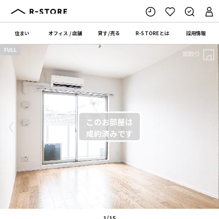
住まい
オフィス
/
店舗
貸す
/
売る
R-STORE
とは
採用情報
FULL
間取り
〈
〉
1/15