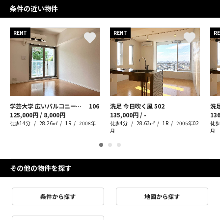
条件の近い物件
RENT
RENT
R
学芸大学 広いバルコニーで優雅な休日タイムを
106
洗足 今日吹く風
502
洗
125,000円 / 8,000円
135,000円 / -
136
徒歩14分
28.26㎡
1R
2008年
徒歩4分
28.63㎡
1R
2005年02
徒歩
月
月
その他の物件を探す
条件から探す
地図から探す