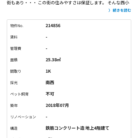
街もあり・・・
この街の住みやすさは保証します。
そんな西小
山にあるお部屋に空きが出ました。
約8帖の1Kは一人暮らしす
続きを読む
るなら充分な広さで、
バルコニーもありながら浴室乾燥機能も
兼ね備えているのが贅沢！
1Kでウォークインクローゼットを備
214856
物件No.
えているのも珍しいです。
衣装持ちの品川区お嬢さんでも大丈
-
賃料
夫。たっぷりお洋服をかけてください。
この品川区の素敵なお
部屋へ
そこのお嬢さん、寄ってってくださいな。
-
管理費
25.38㎡
面積
1K
間取り
南西
採光
不可
ペット飼育
2018年07月
築年
-
リノベーション
鉄筋コンクリート造 地上4階建て
構造