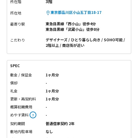
3階
所在階
東京都品川区小山五丁目18-17
所在地
東急目黒線「西小山」徒歩4分
最寄り駅
東急目黒線「武蔵小山」徒歩8分
デザイナーズ
ひとり暮らし向き
SOHO可能
こだわり
2階以上
商店街が近い
SPEC
敷金 / 保証金
1ヶ月分
償却
-
礼金
1ヶ月分
更新・再契約料
1ヶ月分
概算初期費用
-
めやす賃料
-
？
契約期間
普通借家契約 2年
敷地内駐車場
なし