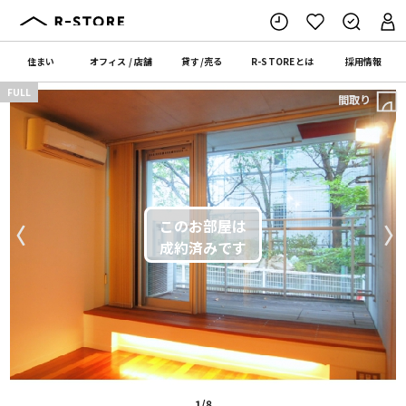
住まい
オフィス
/
店舗
貸す
/
売る
R-STORE
とは
採用情報
FULL
間取り
〈
〉
1/8