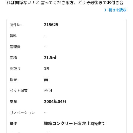
れば関係ない！と
言ってくださる方、どうぞ最後までお付き合
いくださいませ！
きっとお時間を無駄にはしないはず。。
間接
続きを読む
照明が特徴的なこちらのお部屋。
ベランダには小さいけれどウ
ッドデッキのテラスが付いています。
マンション前に木がたく
215625
物件No.
さん植えられているので、テラスにちょっとしたテーブルを出
-
賃料
してお酒を飲みながら、森林浴などいかがでしょう。
窓も一面
に大きく、とても開放感があります。
間接照明のおかげで、お
-
管理費
部屋は全体的にふわっとした雰囲気。
そこに差し色となる蒼色
21.5㎡
面積
が目立ちます。
残念な箇所はIHコンロが1口なキッチン。。
な
のできちんとお料理をする方は、少し難しいかもしれません。
1R
間取り
最寄り駅（笑）は自由が丘。
駅徒歩はあるけど、良い運動と思
南
採光
えば大丈夫！
物事をポジティブに捉える事ができる方のお問い
合わせをお待ちしております。笑
不可
ペット飼育
2004年04月
築年
-
リノベーション
鉄筋コンクリート造 地上3階建て
構造