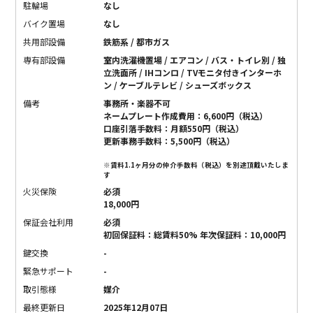
駐輪場
なし
バイク置場
なし
共用部設備
鉄筋系 / 都市ガス
専有部設備
室内洗濯機置場 / エアコン / バス・トイレ別 / 独
立洗面所 / IHコンロ / TVモニタ付きインターホ
ン / ケーブルテレビ / シューズボックス
備考
事務所・楽器不可
ネームプレート作成費用：6,600円（税込）
口座引落手数料：月額550円（税込）
更新事務手数料：5,500円（税込）
※賃料1.1ヶ月分の仲介手数料（税込）を別途頂戴いたしま
す
火災保険
必須
18,000円
保証会社利用
必須
初回保証料：総賃料50% 年次保証料：10,000円
鍵交換
-
緊急サポート
-
取引態様
媒介
最終更新日
2025年12月07日