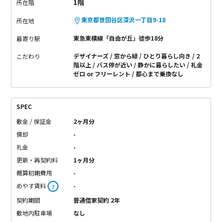
1階
所在階
東京都世田谷区深沢一丁目9-18
所在地
東急東横線「自由が丘」徒歩18分
最寄り駅
デザイナーズ
窓から緑
ひとり暮らし向き
2
こだわり
階以上
バス停が近い
静かに暮らしたい
礼金
ゼロ or フリーレント
都心まで乗換なし
SPEC
敷金 / 保証金
2ヶ月分
償却
-
礼金
-
更新・再契約料
1ヶ月分
概算初期費用
-
めやす賃料
-
？
契約期間
普通借家契約 2年
敷地内駐車場
なし