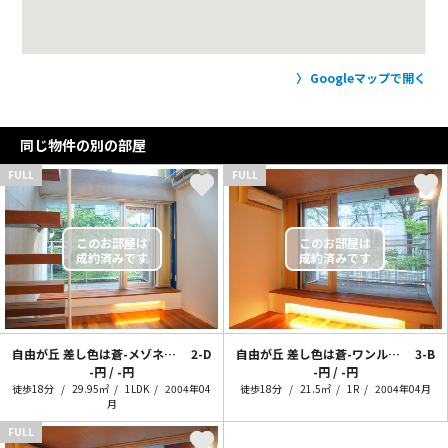
Googleマップで開く
同じ物件の別の部屋
FULL
FULL
自由が丘 差し色は蒼-メゾネット編-
2-D
自由が丘 差し色は蒼-ワンルーム編-
3-B
-円 / -円
-円 / -円
徒歩18分
29.95㎡
1LDK
2004年04
徒歩18分
21.5㎡
1R
2004年04月
月
FULL