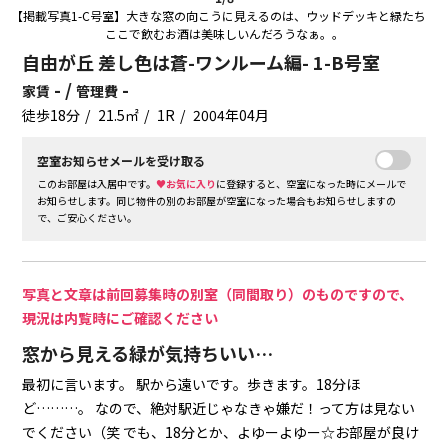
【掲載写真1-C号室】大きな窓の向こうに見えるのは、ウッドデッキと緑たち
ここで飲むお酒は美味しいんだろうなぁ。。
自由が丘 差し色は蒼-ワンルーム編- 1-B号室
- /
-
家賃
管理費
徒歩18分
21.5㎡
1R
2004年04月
空室お知らせメールを受け取る
このお部屋は入居中です。
♥お気に入り
に登録すると、空室になった時にメールで
お知らせします。同じ物件の別のお部屋が空室になった場合もお知らせしますの
で、ご安心ください。
写真と文章は前回募集時の別室（同間取り）のものですので、
現況は内覧時にご確認ください
窓から見える緑が気持ちいい…
最初に言います。
駅から遠いです。歩きます。18分ほ
ど………。
なので、絶対駅近じゃなきゃ嫌だ！って方は見ない
でください（笑
でも、18分とか、よゆーよゆー☆お部屋が良け