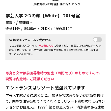
【掲載写真203号室】純白なリビング
学芸大学 2つの顔【White】 201号室
- /
-
家賃
管理費
徒歩11分
59.08㎡
2LDK
1999年12月
空室お知らせメールを受け取る
このお部屋は入居中です。
♥お気に入り
に登録すると、空室になった時にメールで
お知らせします。同じ物件の別のお部屋が空室になった場合もお知らせしますの
で、ご安心ください。
写真と文章は前回募集時の別室（同間取り）のものですので、
現況は内覧時にご確認ください
エントランスはリゾート感溢れています
学芸大学駅から約10分ほど。
賑やかで誘惑の多い商店街を抜け
て、閑静な住宅街をてくてく行くと...
リゾート感を味わえるマン
ションがお目見え。
1999年築とは思えない、清潔感のある建物