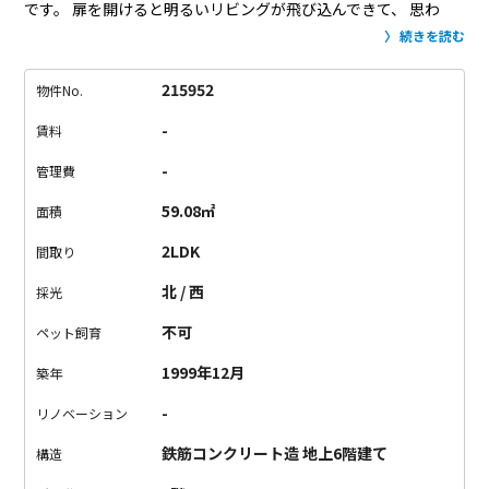
です。
扉を開けると明るいリビングが飛び込んできて、
思わ
ず、わぁ〜と笑顔になれます。
リビングのお隣には和風のお部
続きを読む
屋があるので、お子様のいらっしゃる方々にも快適な間取りで
す。
対面式のキッチンなので、お料理しながらお子様も目で追
215952
物件No.
うことも出来るので安心。
収納も各部屋にしっかりと設けられ
-
賃料
ていて、
それぞれスペースにゆとりがあります。
近所に公園も
あるので、ファミリーの方に特にお勧めです。
-
管理費
59.08㎡
面積
2LDK
間取り
北 / 西
採光
不可
ペット飼育
1999年12月
築年
-
リノベーション
鉄筋コンクリート造 地上6階建て
構造