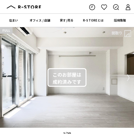
住まい
オフィス
/
店舗
貸す
/
売る
R-STORE
とは
採用情報
FULL
間取り
〈
〉
1/20