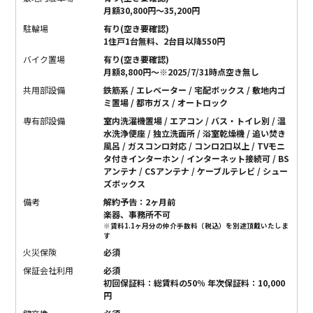
月額30,800円〜35,200円
駐輪場
有り(空き要確認)
1住戸1台無料、2台目以降550円
バイク置場
有り(空き要確認)
月額8,800円～※2025/7/31時点空き無し
共用部設備
鉄筋系 / エレベーター / 宅配ボックス / 敷地内ゴ
ミ置場 / 都市ガス / オートロック
専有部設備
室内洗濯機置場 / エアコン / バス・トイレ別 / 温
水洗浄便座 / 独立洗面所 / 浴室乾燥機 / 追い焚き
風呂 / ガスコンロ対応 / コンロ2口以上 / TVモニ
タ付きインターホン / インターネット接続可 / BS
アンテナ / CSアンテナ / ケーブルテレビ / シュー
ズボックス
備考
解約予告：2ヶ月前
楽器、事務所不可
※賃料1.1ヶ月分の仲介手数料（税込）を別途頂戴いたしま
す
火災保険
必須
保証会社利用
必須
初回保証料：総賃料の50％ 年次保証料：10,000
円