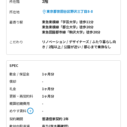
2階
所在階
東京都世田谷区野沢三丁目8-8
所在地
東急東横線「学芸大学」徒歩11分
最寄り駅
東急東横線「都立大学」徒歩20分
東急田園都市線「駒沢大学」徒歩20分
リノベーション
デザイナーズ
ふたり暮らし向
こだわり
き
2階以上
公園が近い
都心まで乗換なし
SPEC
敷金 / 保証金
1ヶ月分
償却
-
礼金
1ヶ月分
更新・再契約料
1ヶ月分
概算初期費用
-
めやす賃料
-
？
契約期間
普通借家契約 2年
敷地内駐車場
有り(空き要確認)