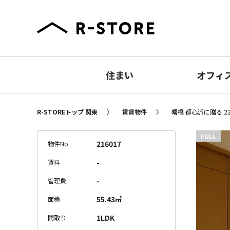
住まい
オフィ
R-STOREトップ 関東
賃貸物件
曙橋 都心派に贈る 2
FULL
216017
物件No.
-
賃料
-
管理費
55.43㎡
面積
1LDK
間取り