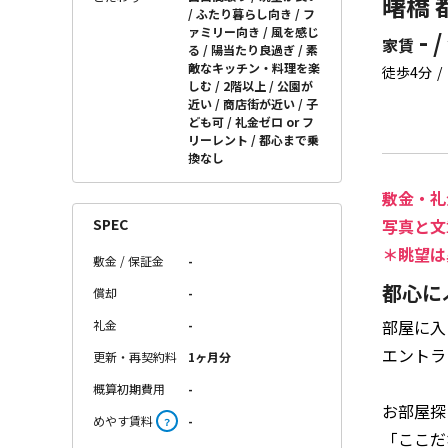
曙橋 
ふたり暮らし向き
フ
ァミリー向き
風を感じ
- /
家賃
る
陽当たり良過ぎ
素
敵なキッチン・料理を楽
徒歩4分
しむ
2階以上
公園が
近い
商店街が近い
子
ども可
礼金ゼロ or フ
リーレント
都心まで乗
換なし
敷金・礼
SPEC
写真と文
＊眺望は
敷金 / 保証金
-
都心に
償却
-
部屋に入
礼金
-
エントラ
更新・再契約料
1ヶ月分
概算初期費用
-
お部屋探
めやす賃料
-
？
「ここだ