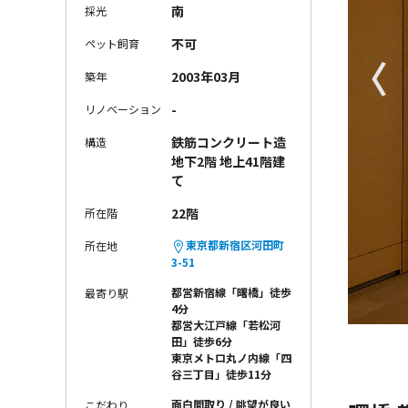
南
採光
不可
ペット飼育
〈
2003年03月
築年
-
リノベーション
鉄筋コンクリート造
構造
地下2階 地上41階建
て
22階
所在階
東京都新宿区河田町
所在地
3-51
都営新宿線「曙橋」徒歩
最寄り駅
4分
都営大江戸線「若松河
田」徒歩6分
東京メトロ丸ノ内線「四
谷三丁目」徒歩11分
面白間取り
眺望が良い
こだわり