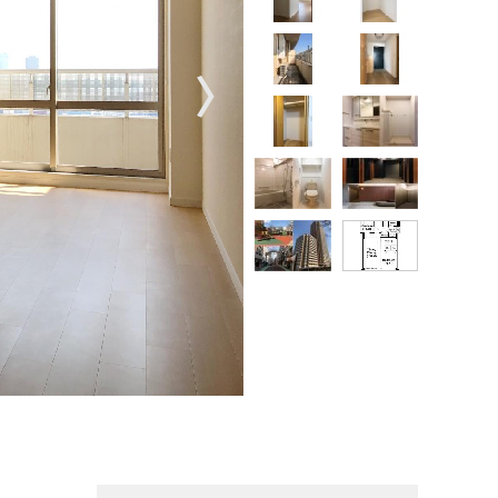
〉
。
【掲