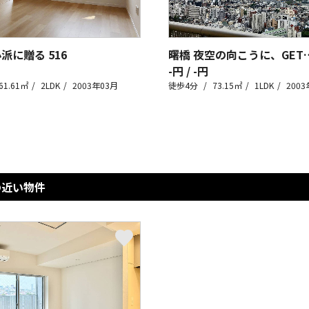
心派に贈る
516
曙橋 夜空の向こうに、
-円 / -円
61.61㎡
2LDK
2003年03月
徒歩4分
73.15㎡
1LDK
2003
の近い物件