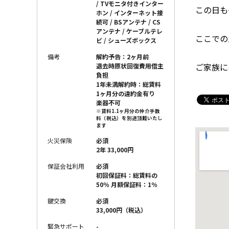
/ TVモニタ付きインター
この日も
ホン / インターネット接
続可 / BSアンテナ / CS
アンテナ / ケーブルテレ
ここでの
ビ / シューズボックス
備考
解約予告：2ヶ月前
ご家族に
退去時原状回復費用借主
負担
1年未満解約時：総賃料
1ヶ月分の違約金有り
楽器不可
※賃料1.1ヶ月分の仲介手数
料（税込）を別途頂戴いたし
ます
火災保険
必須
2年 33,000円
保証会社利用
必須
初回保証料：総賃料の
50％ 月額保証料：1％
鍵交換
必須
33,000円（税込）
緊急サポート
-