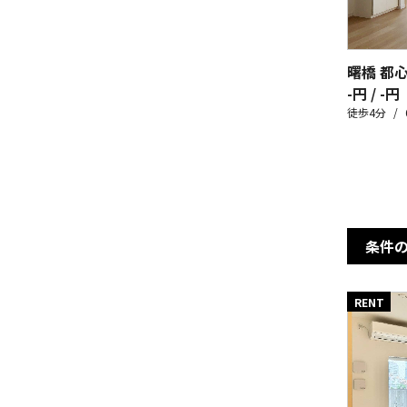
曙橋 都
-円 / -円
徒歩4分
条件
RENT