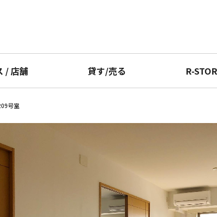
ス
/
店舗
貸す
/
売る
R-STO
209号室