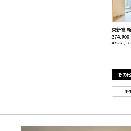
274,000
徒歩2分
4
その
条