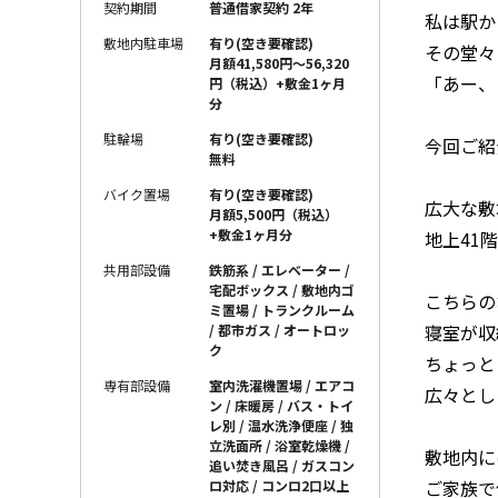
契約期間
普通借家契約 2年
私は駅か
敷地内駐車場
有り(空き要確認)
その堂々
月額41,580円〜56,320
「あー、
円（税込）+敷金1ヶ月
分
駐輪場
有り(空き要確認)
今回ご紹
無料
バイク置場
有り(空き要確認)
広大な敷
月額5,500円（税込）
+敷金1ヶ月分
地上41
共用部設備
鉄筋系 / エレベーター /
宅配ボックス / 敷地内ゴ
こちらの
ミ置場 / トランクルーム
寝室が収
/ 都市ガス / オートロッ
ク
ちょっと
専有部設備
室内洗濯機置場 / エアコ
広々とし
ン / 床暖房 / バス・トイ
レ別 / 温水洗浄便座 / 独
立洗面所 / 浴室乾燥機 /
敷地内に
追い焚き風呂 / ガスコン
ご家族で
ロ対応 / コンロ2口以上