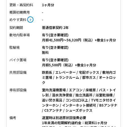
更新・再契約料
1ヶ月分
概算初期費用
-
めやす賃料
-
？
契約期間
普通借家契約 2年
敷地内駐車場
有り(空き要確認)
月額41,580円〜56,320円（税込）+敷金1ヶ月分
駐輪場
有り(空き要確認)
無料
バイク置場
有り(空き要確認)
月額5,500円（税込）+敷金1ヶ月分
共用部設備
鉄筋系 / エレベーター / 宅配ボックス / 敷地内ゴ
ミ置場 / トランクルーム / 都市ガス / オートロッ
ク
専有部設備
室内洗濯機置場 / エアコン / 床暖房 / バス・トイ
レ別 / 温水洗浄便座 / 独立洗面所 / 浴室乾燥機 /
追い焚き風呂 / コンロ2口以上 / TVモニタ付きイ
ンターホン / インターネット接続可 / BSアンテナ
/ CSアンテナ / シューズボックス
備考
退室時は別途原状回復費必要
1年未満の短期解約違約金：総賃料1ヶ月分