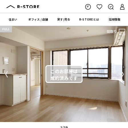
住まい
オフィス
/
店舗
貸す
/
売る
R-STORE
とは
採用情報
FULL
間取り
〈
〉
1/19