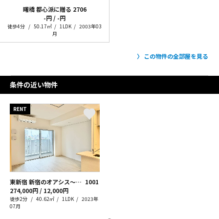
曙橋 都心派に贈る
2706
-円 / -円
徒歩4分
50.17㎡
1LDK
2003年03
月
この物件の全部屋を見る
条件の近い物件
RENT
東新宿 新宿のオアシス～緑を添えて～
1001
274,000円 / 12,000円
徒歩2分
40.62㎡
1LDK
2023年
07月