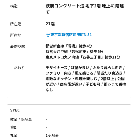
鉄筋コンクリート造 地下2階 地上41階建
構造
て
21階
所在階
東京都新宿区河田町3-51
所在地
都営新宿線「曙橋」徒歩4分
最寄り駅
都営大江戸線「若松河田」徒歩6分
東京メトロ丸ノ内線「四谷三丁目」徒歩11分
デザイナーズ
眺望が良い
ふたり暮らし向き
こだわり
ファミリー向き
風を感じる
陽当たり良過ぎ
素敵なキッチン・料理を楽しむ
2階以上
公園
が近い
商店街が近い
子ども可
都心まで乗換
なし
SPEC
敷金 / 保証金
-
償却
-
礼金
1ヶ月分