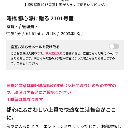
【掲載写真1016号室】窓が大きくて明るいリビング。
曙橋 都心派に贈る 2101号室
- /
-
家賃
管理費
徒歩4分
61.61㎡
2LDK
2003年03月
空室お知らせメールを受け取る
このお部屋は入居中です。
♥お気に入り
に登録すると、空室になった時にメールで
お知らせします。同じ物件の別のお部屋が空室になった場合もお知らせしますの
で、ご安心ください。
写真と文章は前回募集時の別室（反転間取り）のものですの
で、現況は内覧時にご確認ください
＊眺望は異なります
都心にふさわしい上質で快適な生活舞台がここ
に。
部屋に入ったとき。
エントランスをくぐったとき。
お部屋探し