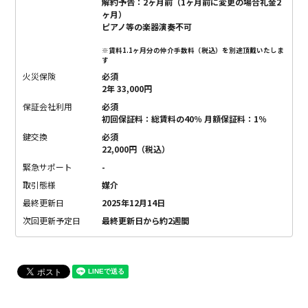
解約予告：2ヶ月前（1ヶ月前に変更の場合礼金2
ヶ月）
ピアノ等の楽器演奏不可
※賃料1.1ヶ月分の仲介手数料（税込）を別途頂戴いたしま
す
火災保険
必須
2年 33,000円
保証会社利用
必須
初回保証料：総賃料の40％ 月額保証料：1％
鍵交換
必須
22,000円（税込）
緊急サポート
-
取引態様
媒介
最終更新日
2025年12月14日
次回更新予定日
最終更新日から約2週間