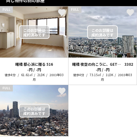
同じ物件の別の部屋
FULL
FULL
曙橋 都心派に贈る
516
曙橋 夜空の向こうに、GET PLANET！
3302
-円 / -円
-円 / -円
徒歩4分
61.61㎡
2LDK
2003年03
徒歩4分
73.15㎡
1LDK
2003年03
月
月
FULL